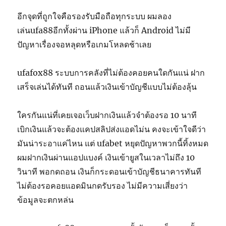
อีกจุดที่ถูกใจคือรองรับมือถือทุกระบบ ผมลอง
เล่นufa88อีกทั้งผ่าน iPhone แล้วก็ Android ไม่มี
ปัญหาเรื่องจอหลุดหรือเกมโหลดช้าเลย
ufafox88 ระบบการคลังที่ไม่ต้องคอยคนใดกันแน่ ฝาก
เสร็จเล่นได้ทันที ถอนแล้วเงินเข้าบัญชีแบบไม่ต้องลุ้น
ใครกันแน่ที่เคยเจอเว็บฝากเงินแล้วจำต้องรอ 10 นาที
เบิกเงินแล้วจะต้องแคปสลิปส่งแอดไม่น คงจะเข้าใจดีว่า
มันน่าระอาแค่ไหน แต่ ufabet หยุดปัญหาพวกนี้ทิ้งหมด
ผมฝากเงินผ่านแอปแบงค์ เงินเข้ายูสในเวลาไม่ถึง 10
วินาที พอกดถอน เงินก็กระดอนเข้าบัญชีธนาคารทันที
ไม่ต้องรอคอยแอดมินกดรับรอง ไม่มีความเสี่ยงว่า
ข้อมูลจะตกหล่น