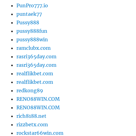
PunPro777.io
puntaek77
Pussy888
pussy888fun
pussy888win
ramclubx.com
rasri365day.com
rasri365day.com
realflikbet.com
realflikbet.com
redkong89
RENO88WIN.COM
RENO88WIN.COM
rich8188.net
rizzbetx.com
rockstar66win.com