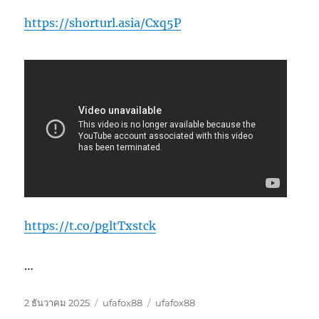
https://shorturl.asia/Cxq5P
https://t.co/pgltTxstck
…
เขียน
หมวด
ป้าย
2 ธันวาคม 2025
ufafox88
ufafox88
เมื่อ
หมู่
กำกับ