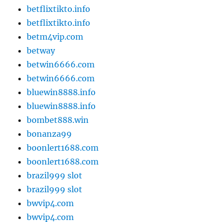
betflixtikto.info
betflixtikto.info
betm4vip.com
betway
betwin6666.com
betwin6666.com
bluewin8888.info
bluewin8888.info
bombet888.win
bonanza99
boonlert1688.com
boonlert1688.com
brazil999 slot
brazil999 slot
bwvip4.com
bwvip4.com