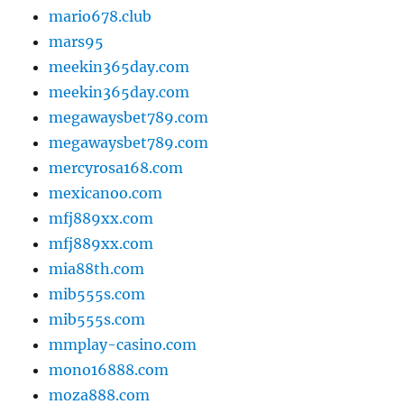
mario678.club
mars95
meekin365day.com
meekin365day.com
megawaysbet789.com
megawaysbet789.com
mercyrosa168.com
mexicanoo.com
mfj889xx.com
mfj889xx.com
mia88th.com
mib555s.com
mib555s.com
mmplay-casino.com
mono16888.com
moza888.com