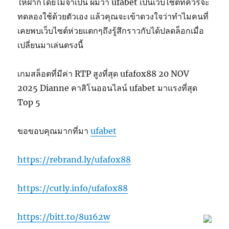
ให้ฝากโดยไม่จำเป็น ผมว่า ufabet เป็นเว็บไซต์ที่ควรจะ
ทดลองใช้ด้วยตัวเอง แล้วคุณจะเข้าดวงใจว่าทำไมคนที่
เคยพบเว็บไซต์ห่วยแตกๆถึงรู้สึกราวกับได้ปลดล็อกเมื่อ
เปลี่ยนมาเล่นตรงนี้
เกมสล็อตที่มีค่า RTP สูงที่สุด ufafox88 20 NOV
2025 Dianne คาสิโนออนไลน์ ufabet มาแรงที่สุด
Top 5
ขอขอบคุณมากที่มา
ufabet
https://rebrand.ly/ufafox88
https://cutly.info/ufafox88
https://bitt.to/8u162w