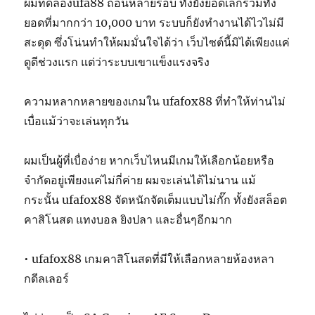
ผมทดลองufa88 ถอนหลายรอบ ทั้งยังยอดเล็กรวมทั้ง
ยอดที่มากกว่า 10,000 บาท ระบบก็ยังทำงานได้ไวไม่มี
สะดุด ซึ่งโน่นทำให้ผมมั่นใจได้ว่า เว็บไซต์นี้มิได้เพียงแค่
ดูดีช่วงแรก แต่ว่าระบบเขาแข็งแรงจริง
ความหลากหลายของเกมใน ufafox88 ที่ทำให้ท่านไม่
เบื่อแม้ว่าจะเล่นทุกวัน
ผมเป็นผู้ที่เบื่อง่าย หากเว็บไหนมีเกมให้เลือกน้อยหรือ
จำกัดอยู่เพียงแค่ไม่กี่ค่าย ผมจะเล่นได้ไม่นาน แม้
กระนั้น ufafox88 จัดหนักจัดเต็มแบบไม่กั๊ก ทั้งยังสล็อต
คาสิโนสด แทงบอล ยิงปลา และอื่นๆอีกมาก
• ufafox88 เกมคาสิโนสดที่มีให้เลือกหลายห้องหลา
กดีลเลอร์