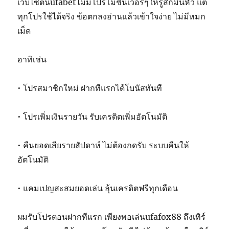
เว็บไซต์นี้ufabetไม่มีโปรโมชั่นเวอร์ๆให้รู้สึกมึนหัว แต่
ทุกโปรใช้ได้จริง ข้อตกลงอ่านแล้วเข้าใจง่าย ไม่มีหมก
เม็ด
อาทิเช่น
• โปรสมาชิกใหม่ ฝากทีแรกได้โบนัสทันที
• โปรเพิ่มเงินรายวัน รับเครดิตเพิ่มอัตโนมัติ
• คืนยอดเสียรายสัปดาห์ ไม่ต้องกดรับ ระบบคืนให้
อัตโนมัติ
• แคมเปญสะสมยอดเล่น ลุ้นเครดิตฟรีทุกเดือน
ผมรับโปรตอนฝากทีแรก เพียงพอเล่นufafox88 ถึงเทิร์