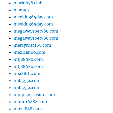
mario678.club
mars95
meekin365day.com
meekin365day.com
megawaysbet789.com
megawaysbet789.com
mercyrosa168.com
mexicanoo.com
mfj889xx.com
mfj889xx.com
mia88th.com
mib555s.com
mib555s.com
mmplay-casino.com
mono16888.com
moza888.com