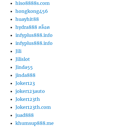
hiso8888s.com
hongkong456
huayhit88
hydra888 สล็อต
infyplus888.info
infyplus888.info
Jili
Jilislot
Jinda55
jinda888
Joker123
joker123auto
Joker123th
Joker123th.com
juad888
khumsup888.me