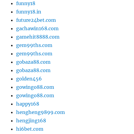
funny18
funny18.in
future24bet.com
gachawin168.com
gamehit8888.com
gem99ths.com
gem99ths.com
gobaza88.com
gobaza88.com
golden456
gowingo88.com
gowingo88.com
happy168
hengheng9899.com
hengjing168
hi6bet.com