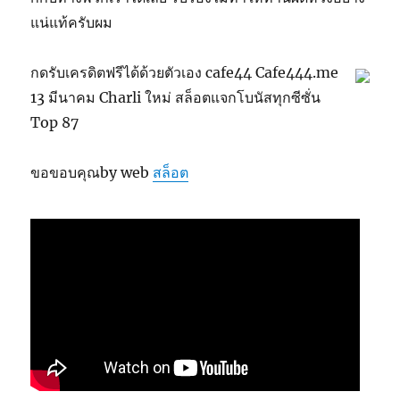
แน่แท้ครับผม
กดรับเครดิตฟรีได้ด้วยตัวเอง cafe44 Cafe444.me
13 มีนาคม Charli ใหม่ สล็อตแจกโบนัสทุกซีซั่น
Top 87
ขอขอบคุณby web
สล็อต