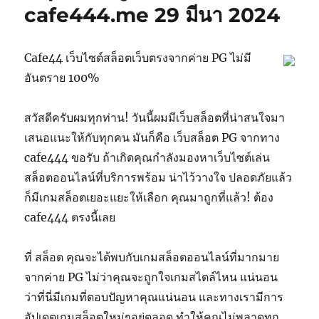
cafe444.me 29 มีนา 2024
Cafe44 เว็บไซต์สล็อตเว็บตรงจากค่าย PG ไม่มี
อันตราย 100%
สวัสดีครับผมทุกท่าน! วันนี้ผมมีเว็บสล็อตที่น่าสนใจมา
เสนอแนะให้กับทุกคน มันก็คือ เว็บสล็อต PG จากทาง
cafe444 ขอรับ ถ้าเกิดคุณกำลังมองหาเว็บไซต์เล่น
สล็อตออนไลน์ที่บริการพร้อม น่าไว้วางใจ ปลอดภัยแล้ว
ก็มีเกมสล็อตเยอะแยะให้เลือก คุณมาถูกที่แล้ว! ต้อง
cafe444 ตรงนี้เลย
ที่ สล็อต คุณจะได้พบกับเกมสล็อตออนไลน์ที่มากมาย
จากค่าย PG ไม่ว่าคุณจะถูกใจเกมสไตล์ไหน แน่นอน
ว่าที่นี่มีเกมที่ตอบปัญหาคุณแน่นอน และทางเรามีการ
อัปเดตเกมสล็อตใหม่ๆอยู่ตลอด ทำให้คุณไม่พลาดทุก