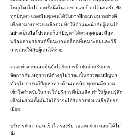
ใหญ่โต ถือได้ว่าครั้งนึ่งในจุดขายเลยก็ว่าได้นะครับ ฟัง
ทุกปัญหา แอดมินทุกคนได้รับการฝึกอบรมมาอย่างดี
เพื่อสามารถช่วยเหลือรวมทั้งให้คำแนะนำกับผู้เล่นได้
อย่างเป็นมือโปรและก็แก้ปัญหาได้ตรงจุดเยอะที่สุด
พร้อมสามรถยนต์ชี้แนะเกมสล็อตที่เหมาะสมและวิธี
การเล่นให้กับผู้เล่นได้ด้วย
คณะทำงานแอดมินยังได้รับการฝึกฝนสำหรับการ
จัดการกับเหตุการณ์ต่างๆไม่ว่าจะเป็นการตอบปัญหา
ทั่วๆไป การแก้ปัญหาทางด้านเทคนิค ทุกคนมีความ
เข้าใจสำหรับในการให้บริการที่เป็นเลิศ ทำให้ผู้เล่นรู้สึก
เชื่อมั่นรวมทั้งมั่นใจได้ว่าจะได้รับการช่วยเหลือที่ยอด
เยี่ยม
บริการฝาก-ถอน เร็วไว รองรับ วอเลท ฝาก ถอน ได้ไม่
ยั้ง