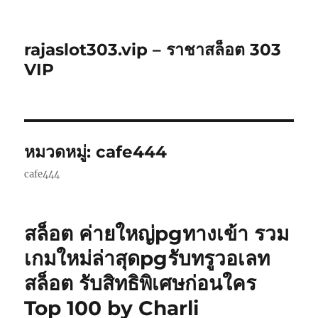
rajaslot303.vip – ราชาสล็อต 303
VIP
หมวดหมู่:
cafe444
cafe444
สล็อต ค่ายใหญ่pgทางเข้า รวม
เกมใหม่ล่าสุดpgรับทรูวอเลท
สล็อต รับสิทธิพิเศษก่อนใคร
Top 100 by Charli