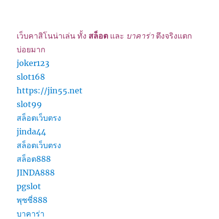
เว็บคาสิโนน่าเล่น ทั้ง
สล็อต
และ
บาคาร่า
ตึงจริงแตก
บ่อยมาก
joker123
slot168
https://jin55.net
slot99
สล็อตเว็บตรง
jinda44
สล็อตเว็บตรง
สล็อต888
JINDA888
pgslot
พุซซี่888
บาคาร่า