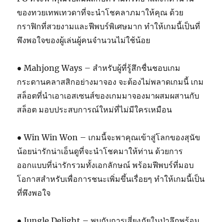
ของทวยเทพเทวดาที่จะนำโชคลาภมาให้คุณ ด้วย
กราฟิกที่สวยงามและฟีพบร์พิเศษมาก ทำให้เกมนี้เป็นที่
พึงพอใจของผู้เล่นผู้คนจำนวนไม่ใช้น้อย
● Mahjong Ways – สำหรับผู้ที่รู้สึกชื่นชอบเกม
กระดานคลาสสิกอย่างมาจอง จะต้องไม่พลาดเกมนี้ เกม
สล็อตที่นำเอาเอสเซนส์ของเกมมาจองมาผสมผสานกับ
สล็อต มอบประสบการณ์ใหม่ที่ไม่มีใครเหมือน
● Win Win Won – เกมนี้จะพาคุณเข้าสู่โลกของสุนัข
น้อยน่ารักน่าเอ็นดูที่จะนำโชคมาให้ท่าน ด้วยการ
ออกแบบที่น่ารักรวมทั้งเอกลักษณ์ พร้อมฟีพบร์ที่มอบ
โอกาสสำหรับเพื่อการชนะเพิ่มขึ้นเรื่อยๆ ทำให้เกมนี้เป็น
ที่พึงพอใจ
● Jungle Delight – พบกับการเสี่ยงภัยในป่าลึกพร้อม