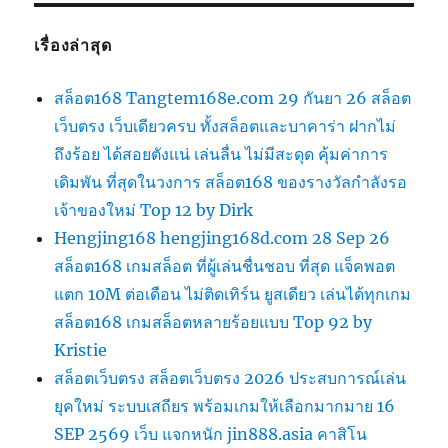
เรื่องล่าสุด
สล็อต168 Tangtem168e.com 29 กันยา 26 สล็อต
เว็บตรง เว็บเดียวครบ ทั้งสล็อตและบาคาร่า ฝากไม่
ถึงร้อย ได้สอยตังแน่ เล่นลื่น ไม่มีสะดุด คุ้มค่าการ
เดิมพัน ที่สุดในวงการ สล็อต168 ของรางวัลกำลังรอ
เจ้าของใหม่ Top 12 by Dirk
Hengjing168 hengjing168d.com 28 Sep 26
สล็อต168 เกมสล็อต ที่ผู้เล่นชื่นชอบ ที่สุด แจ็คพอต
แตก 10M ต่อเดือน ไม่ติดเทิร์น ยูสเดียว เล่นได้ทุกเกม
สล็อต168 เกมสล็อตหลายร้อยแบบ Top 92 by
Kristie
สล็อตเว็บตรง สล็อตเว็บตรง 2026 ประสบการณ์เล่น
ยุคใหม่ ระบบเสถียร พร้อมเกมให้เลือกมากมาย 16
SEP 2569 เว็บ แจกหนัก jin888.asia คาสิโน