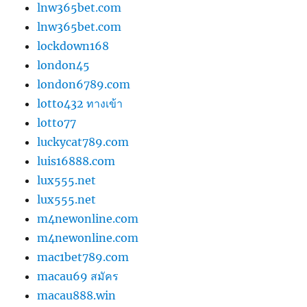
lnw365bet.com
lnw365bet.com
lockdown168
london45
london6789.com
lotto432 ทางเข้า
lotto77
luckycat789.com
luis16888.com
lux555.net
lux555.net
m4newonline.com
m4newonline.com
mac1bet789.com
macau69 สมัคร
macau888.win