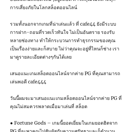
การเสี่ยงภัยในโลกสล็อตออนไลน์
รวมทั้งนอกจากเกมที่น่าเล่นแล้ว ที่ cafe44 ยังมีระบบ
การฝาก-ถอนที่รวดเร็วทันใจ ไม่เป็นอันตราย รองรับ
หลายช่องทาง ทำให้กระบวนการทำธุรกรรมของคุณ
เป็นเรื่องง่ายและก็สบาย ไม่ว่าคุณจะอยู่ที่ไหนก็ช่าง เรา
มาดูรายละเอียดต่างๆกันได้เลย
เสนอแนะเกมสล็อตออนไลน์จากค่าย PG ที่คุณสามารถ
เล่นพอดี cafe444
วันนี้ผมจะมาเสนอแนะเกมสล็อตออนไลน์จากค่าย PG ที่
คุณไม่สมควรพลาดเมื่อมาเล่นที่ สล็อต
● Fortune Gods – เกมนี้ยอดเยี่ยมในเกมยอดฮิตจาก
PG ที่จะพาคุณไปสัมผัสกับความศรัทธาและก็ตำนาน