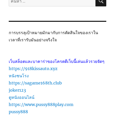
การบรรลุเป้าหมายมักมากับการตัดสินใจของเราใน
เวลาที่เรารับมันอย่างจริงใจ
เว็บสล็อตและบาคาร่าของโครตดีเว็บนี้เล่นแล้วรวยจัดๆ
https://918kissauto.xyz
หนังชนโรง
https://sagame168th.club
joker123
ดูหนังออนไลน์
https://www.pussy888play.com
pussy888