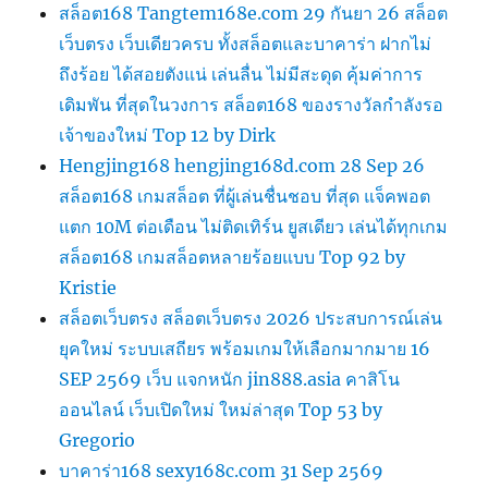
สล็อต168 Tangtem168e.com 29 กันยา 26 สล็อต
เว็บตรง เว็บเดียวครบ ทั้งสล็อตและบาคาร่า ฝากไม่
ถึงร้อย ได้สอยตังแน่ เล่นลื่น ไม่มีสะดุด คุ้มค่าการ
เดิมพัน ที่สุดในวงการ สล็อต168 ของรางวัลกำลังรอ
เจ้าของใหม่ Top 12 by Dirk
Hengjing168 hengjing168d.com 28 Sep 26
สล็อต168 เกมสล็อต ที่ผู้เล่นชื่นชอบ ที่สุด แจ็คพอต
แตก 10M ต่อเดือน ไม่ติดเทิร์น ยูสเดียว เล่นได้ทุกเกม
สล็อต168 เกมสล็อตหลายร้อยแบบ Top 92 by
Kristie
สล็อตเว็บตรง สล็อตเว็บตรง 2026 ประสบการณ์เล่น
ยุคใหม่ ระบบเสถียร พร้อมเกมให้เลือกมากมาย 16
SEP 2569 เว็บ แจกหนัก jin888.asia คาสิโน
ออนไลน์ เว็บเปิดใหม่ ใหม่ล่าสุด Top 53 by
Gregorio
บาคาร่า168 sexy168c.com 31 Sep 2569