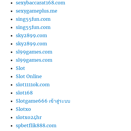
sexybaccarat168.com
sexygameplus.me
sing55fun.com
sing55fun.com
sky2899.com
sky2899.com
sl99games.com
sl99games.com
Slot
Slot Online
slot1111ok.com
slot168
Slotgame666 เข้าสู่ระบบ
Slotxo
slotxo24hr
spbetflik888.com