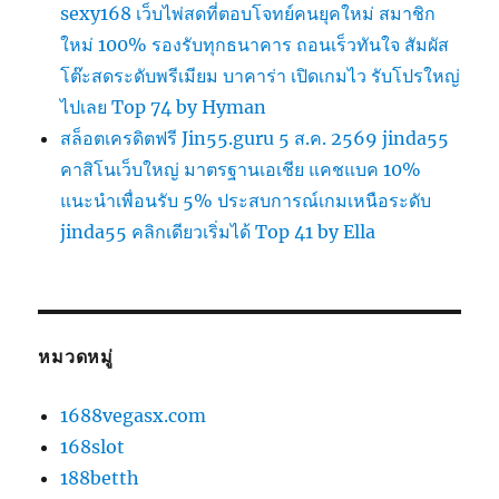
sexy168 เว็บไพ่สดที่ตอบโจทย์คนยุคใหม่ สมาชิก
ใหม่ 100% รองรับทุกธนาคาร ถอนเร็วทันใจ สัมผัส
โต๊ะสดระดับพรีเมียม บาคาร่า เปิดเกมไว รับโปรใหญ่
ไปเลย Top 74 by Hyman
สล็อตเครดิตฟรี Jin55.guru 5 ส.ค. 2569 jinda55
คาสิโนเว็บใหญ่ มาตรฐานเอเชีย แคชแบค 10%
แนะนำเพื่อนรับ 5% ประสบการณ์เกมเหนือระดับ
jinda55 คลิกเดียวเริ่มได้ Top 41 by Ella
หมวดหมู่
1688vegasx.com
168slot
188betth