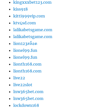
kingxxxbet123.com
kiss918
kitti999vip.com
ktv4sd.com
lalikabetsgame.com
lalikabetsgame.com
lion123สล็อต
lionel99.fun
lionel99.fun
lionth168.com
lionth168.com
live22
live22slot
lnw365bet.com
lnw365bet.com
lockdown168