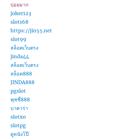
บ่อยมาก
joker123
slot168
https://jin55.net
slot99
สล็อตเว็บตรง
jinda44
สล็อตเว็บตรง
สล็อต888
JINDA888
pgslot
พุซซี่888
บาคาร่า
slotxo
slotpg
ดูหนังโป๊