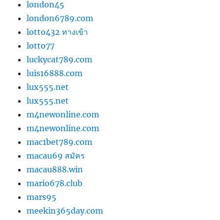
london45
london6789.com
lotto432 ทางเข้า
lotto77
luckycat789.com
luis16888.com
lux555.net
lux555.net
m4newonline.com
m4newonline.com
mac1bet789.com
macau69 สมัคร
macau888.win
mario678.club
mars95
meekin365day.com