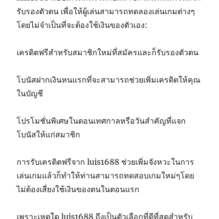
รับรองตัวตน เพื่อให้ผู้เล่นสามารถทดลองเล่นเกมต่างๆ
โดยไม่จำเป็นที่จะต้องใช้เงินของตัวเอง:
เครดิตฟรีสำหรับสมาชิกใหม่ที่สมัครและก็รับรองตัวตน
โบนัสฝากเงินหนแรกที่จะสามารถช่วยเพิ่มเครดิตให้คุณ
ในบัญชี
โปรโมชั่นพิเศษในตอนเทศกาลหรือวันสำคัญที่แจก
โบนัสให้แก่สมาชิก
การรับเครดิตฟรีจาก luis1688 ช่วยเพิ่มจังหวะในการ
เล่นเกมแล้วก็ทำให้ท่านสามารถทดสอบเกมใหม่ๆโดย
ไม่ต้องเสี่ยงใช้เงินของตนในตอนแรก
เพราะเหตุใด luis1688 ถึงเป็นตัวเลือกที่ดีที่สุดสำหรับ