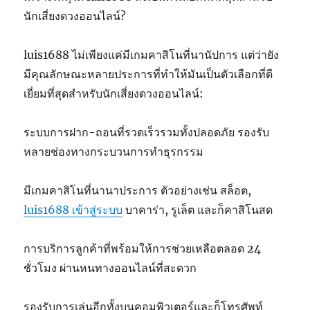
นักเสี่ยงดวงออนไลน์?
luis1688 ไม่เพียงแค่มีเกมคาสิโนที่นานัปการ แต่ว่ายัง
มีคุณลักษณะหลายประการที่ทำให้มันเป็นตัวเลือกที่ดี
เยี่ยมที่สุดสำหรับนักเสี่ยงดวงออนไลน์:
ระบบการฝาก-ถอนที่รวดเร็วรวมทั้งปลอดภัย รองรับ
หลายช่องทางกระบวนการทำธุรกรรม
มีเกมคาสิโนที่นานาประการ ตัวอย่างเช่น สล็อต,
luis1688 เข้าสู่ระบบ
บาคาร่า, รูเล็ต และก็คาสิโนสด
การบริการลูกค้าที่พร้อมให้การช่วยเหลือตลอด 24
ชั่วโมง ผ่านหนทางออนไลน์ที่สะดวก
รองรับการเล่นอีกทั้งบนคอมพิวเตอร์และก็โทรศัพท์