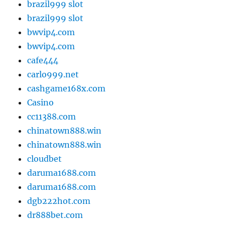
brazil999 slot
brazil999 slot
bwvip4.com
bwvip4.com
cafe444
carlo999.net
cashgame168x.com
Casino
cc11388.com
chinatown888.win
chinatown888.win
cloudbet
daruma1688.com
daruma1688.com
dgb222hot.com
dr888bet.com