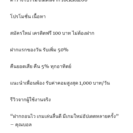
โปรโมชั่น เนื้อหา
สมัครใหม่ เครดิตฟรี 100 บาท ไม่ต้องฝาก
ฝากแรกของวัน รับเพิ่ม 50%
คืนยอดเสีย คืน 5% ทุกอาทิตย์
แนะนำเพื่อนพ้อง รับค่าคอมสูงสุด 1,000 บาท/วัน
รีวิวจากผู้ใช้งานจริง
“ฝากถอนไว เกมเล่นลื่นดี มีเกมใหม่อัปเดตหลายครั้ง”
– คุณบอล