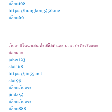
สล็อต168
https://hongkong456.me
สล็อต66
เว็บคาสิโนน่าเล่น ทั้ง
สล็อต
และ
บาคาร่า
ตึงจริงแตก
บ่อยมาก
joker123
slot168
https://jin55.net
slot99
สล็อตเว็บตรง
jinda44
สล็อตเว็บตรง
สล็อต888