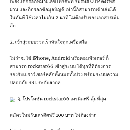
เพียงแค่กรอกหมายเลขโทรศัพท์ รับรหัส OTP ตั้งรหัส
ผ่าน และก็กรอกข้อมูลบัญชี เท่านี้ก็สามารถเข้าเล่นได้
ในทันที ใช้เวลาไม่เกิน 2 นาที ไม่ต้องรับรองเอกสารเพิ่ม
อีก
2. เข้าสู่ระบบรวดเร็วทันใจทุกเครื่องมือ
ไม่ว่าจะใช้ iPhone, Android หรือคอมพิวเตอร์ ก็
สามารถ rockstar66 เข้าสู่ระบบ ได้ทุกที่ที่ต้องการ
รองรับเบราว์เซอร์หลักทั้งหมดทั้งปวง พร้อมระบบความ
ปลอดภัย SSL ระดับสากล
3. โปรโมชั่น rockstar66 เครดิตฟรี คุ้มที่สุด
สมัครใหม่รับเครดิตฟรี 100 บาท ไม่ต้องฝาก