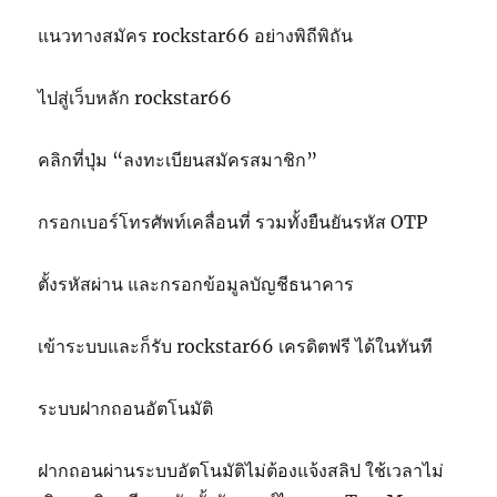
แนวทางสมัคร rockstar66 อย่างพิถีพิถัน
ไปสู่เว็บหลัก rockstar66
คลิกที่ปุ่ม “ลงทะเบียนสมัครสมาชิก”
กรอกเบอร์โทรศัพท์เคลื่อนที่ รวมทั้งยืนยันรหัส OTP
ตั้งรหัสผ่าน และกรอกข้อมูลบัญชีธนาคาร
เข้าระบบและก็รับ rockstar66 เครดิตฟรี ได้ในทันที
ระบบฝากถอนอัตโนมัติ
ฝากถอนผ่านระบบอัตโนมัติไม่ต้องแจ้งสลิป ใช้เวลาไม่