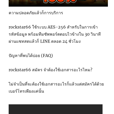
ความปลอดภัยแล้วก็การบริการ
rockstar66 ใช้ระบบ AES-256 สำหรับในการเข้า
รหัสข้อมูล พร้อมทีมซัพพอร์ตตอบไวข้างใน 30 วินาที
ผ่านแชทสดแล้วก็ LINE ตลอด 24 ชั่วโมง
ปัญหาที่พบได้บ่อย (FAQ)
rockstar66 สมัคร จำต้องใช้เอกสารอะไรไหม?
ไม่จำเป็นที่จะต้องใช้เอกสารอะไรก็แล้วแต่สมัครได้ด้วย
เบอร์โทรเพียงแค่นั้น