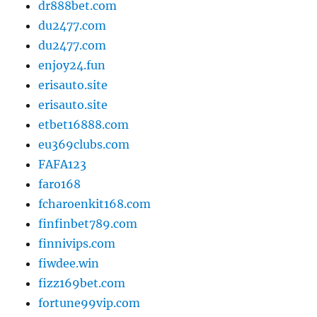
dr888bet.com
du2477.com
du2477.com
enjoy24.fun
erisauto.site
erisauto.site
etbet16888.com
eu369clubs.com
FAFA123
faro168
fcharoenkit168.com
finfinbet789.com
finnivips.com
fiwdee.win
fizz169bet.com
fortune99vip.com