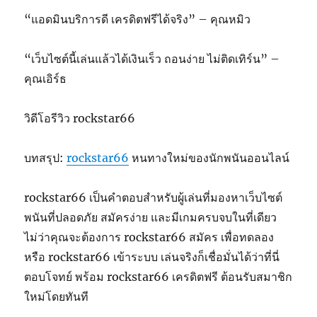
“แอดมินบริการดี เครดิตฟรีได้จริง” – คุณหมิว
“เว็บไซต์นี้เล่นแล้วได้เงินเร็ว ถอนง่าย ไม่ติดเทิร์น” –
คุณเอิร์ธ
วิดีโอรีวิว rockstar66
บทสรุป:
rockstar66
หนทางใหม่ของนักพนันออนไลน์
rockstar66 เป็นคำตอบสำหรับผู้เล่นที่มองหาเว็บไซต์
พนันที่ปลอดภัย สมัครง่าย และมีเกมครบจบในที่เดียว
ไม่ว่าคุณจะต้องการ rockstar66 สมัคร เพื่อทดลอง
หรือ rockstar66 เข้าระบบ เล่นจริงก็เชื่อมั่นได้ว่าที่นี่
ตอบโจทย์ พร้อม rockstar66 เครดิตฟรี ต้อนรับสมาชิก
ใหม่โดยทันที