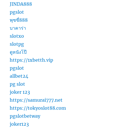
JINDA888
pgslot
พุซซี่888
บาคาร่า
slotxo
slotpg
ดูหนังโป๊
https://1xbetth.vip
pgslot
allbet24
pg slot
joker 123
https://samurai777.net
https://tokyoslot88.com
pgslotbetway
joker123