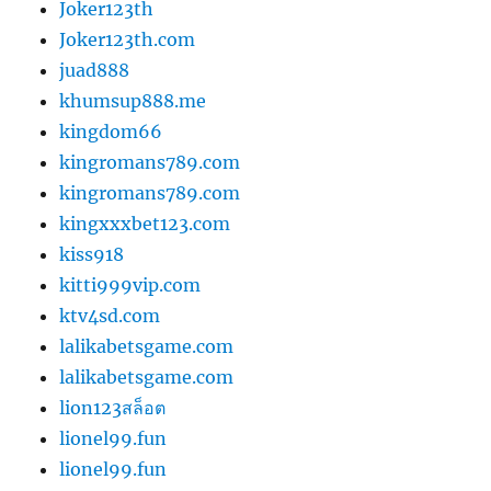
Joker123th
Joker123th.com
juad888
khumsup888.me
kingdom66
kingromans789.com
kingromans789.com
kingxxxbet123.com
kiss918
kitti999vip.com
ktv4sd.com
lalikabetsgame.com
lalikabetsgame.com
lion123สล็อต
lionel99.fun
lionel99.fun