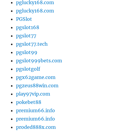
pglucky168.com
pglucky168.com
PGSlot
pgslot168
pgslot77
pgslot77.tech
pgslot99
pgslot999bets.com
pgslotgolf
pgx62game.com
pgzeus88win.com
play97vip.com
pokebet88
premium66.info
premium66.info
proded888x.com