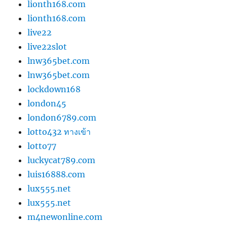
lionth168.com
lionth168.com
live22
live22slot
lnw365bet.com
lnw365bet.com
lockdown168
london45
london6789.com
lotto432 ทางเข้า
lotto77
luckycat789.com
luis16888.com
lux555.net
lux555.net
m4newonline.com