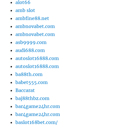
alot66
amb slot
ambfine88.net
ambnovabet.com
ambnovabet.com
asb9999.com
audi688.com
autoslot16888.com
autoslot16888.com
ba88th.com
babet555.com
Baccarat
baj88thbz.com
bar4game24hr.com
bar4game24hr.com
baslot168bet.com/