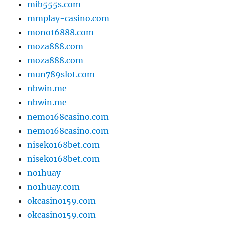
mib555s.com
mmplay-casino.com
mono16888.com
moza888.com
moza888.com
mun789slot.com
nbwin.me
nbwin.me
nemo168casino.com
nemo168casino.com
niseko168bet.com
niseko168bet.com
no1huay
no1huay.com
okcasino159.com
okcasino159.com