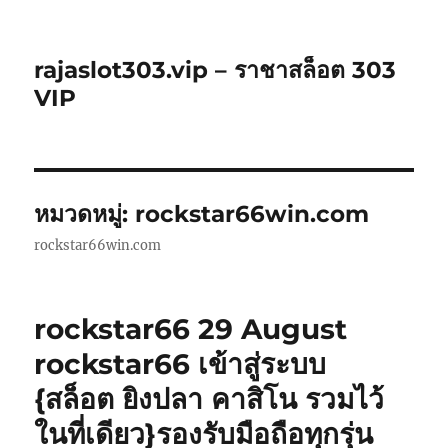
rajaslot303.vip – ราชาสล็อต 303
VIP
หมวดหมู่:
rockstar66win.com
rockstar66win.com
rockstar66 29 August
rockstar66 เข้าสู่ระบบ
{สล็อต ยิงปลา คาสิโน รวมไว้
ในที่เดียว}รองรับมือถือทุกรุ่น