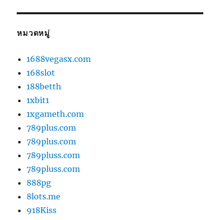
หมวดหมู่
1688vegasx.com
168slot
188betth
1xbit1
1xgameth.com
789plus.com
789plus.com
789pluss.com
789pluss.com
888pg
8lots.me
918Kiss