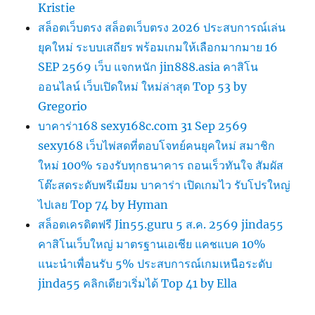
Kristie
สล็อตเว็บตรง สล็อตเว็บตรง 2026 ประสบการณ์เล่น
ยุคใหม่ ระบบเสถียร พร้อมเกมให้เลือกมากมาย 16
SEP 2569 เว็บ แจกหนัก jin888.asia คาสิโน
ออนไลน์ เว็บเปิดใหม่ ใหม่ล่าสุด Top 53 by
Gregorio
บาคาร่า168 sexy168c.com 31 Sep 2569
sexy168 เว็บไพ่สดที่ตอบโจทย์คนยุคใหม่ สมาชิก
ใหม่ 100% รองรับทุกธนาคาร ถอนเร็วทันใจ สัมผัส
โต๊ะสดระดับพรีเมียม บาคาร่า เปิดเกมไว รับโปรใหญ่
ไปเลย Top 74 by Hyman
สล็อตเครดิตฟรี Jin55.guru 5 ส.ค. 2569 jinda55
คาสิโนเว็บใหญ่ มาตรฐานเอเชีย แคชแบค 10%
แนะนำเพื่อนรับ 5% ประสบการณ์เกมเหนือระดับ
jinda55 คลิกเดียวเริ่มได้ Top 41 by Ella