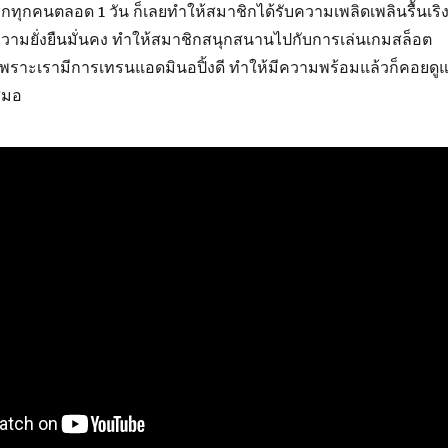
ทุกคนตลอด 1 วัน ก็เลยทำให้สมาชิกได้รับความเพลิดเพลินรื้นเริ
ต่ความยั่งยืนมั่นคง ทำให้สมาชิกสนุกสนานไปกับการเล่นเกมสล็อต
ดเพราะเรามีการเทรนแอดมินอปิ้งดี ทำให้มีความพร้อมแล้วก็คอยดู
สมอ