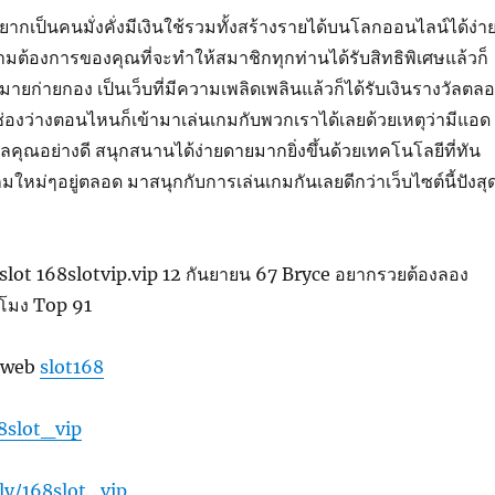
กเป็นคนมั่งคั่งมีเงินใช้รวมทั้งสร้างรายได้บนโลกออนไลน์ได้ง่า
วามต้องการของคุณที่จะทำให้สมาชิกทุกท่านได้รับสิทธิพิเศษแล้วก็
ยก่ายกอง เป็นเว็บที่มีความเพลิดเพลินแล้วก็ได้รับเงินรางวัลตล
นช่องว่างตอนไหนก็เข้ามาเล่นเกมกับพวกเราได้เลยด้วยเหตุว่ามีแอด
ลคุณอย่างดี สนุกสนานได้ง่ายดายมากยิ่งขึ้นด้วยเทคโนโลยีที่ทัน
ใหม่ๆอยู่ตลอด มาสนุกกับการเล่นเกมกันเลยดีกว่าเว็บไซต์นี้ปังสุ
8slot 168slotvip.vip 12 กันยายน 67 Bryce อยากรวยต้องลอง
วโมง Top 91
 web
slot168
68slot_vip
.ly/168slot_vip