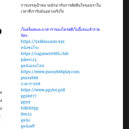
การบรรลุเป้าหมายมักมากับการตัดสินใจของเราใน
เวลาที่เรารับมันอย่างจริงใจ
p
เว็บสล็อตและบาคาร่าของโครตดีเว็บนี้เล่นแล้วรวย
จัดๆ
https://918kissauto.xyz
หนังชนโรง
https://sagame168th.club
joker123
ดูหนังออนไลน์
https://www.pussy888play.com
pussy888
บาคาร่า168
https://www.pgslot.golf
ษ
pgslot77
น
pg99
ละ
fullslotpg
live22
ะ
ดูหนัง
้
ดูหนังฟรี