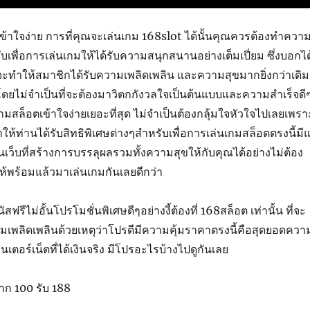
่เข้าใจง่าย การที่คุณจะเล่นเกม 168slot ได้นั้นคุณควรต้องทำควา
บเพื่อการเล่นเกมให้ได้รับความสนุกสนานอย่างเต็มเปี่ยม ซึ่งบอกได
็บที่จะทำให้สมาชิกได้รับความเพลิดเพลิน และความสุขมากยิ่งกว่าเดิม
 โดยไม่จำเป็นที่จะต้องมาวิตกกังวลใจเป็นต้นแบบและความสำเร็จดี
กมสล็อตเข้าใจง่ายเยอะที่สุด ไม่จำเป็นต้องกลุ้มใจหัวใจไปเลยเพรา
ำให้ท่านได้รับสิทธิพิเศษต่างๆสำหรับเพื่อการเล่นเกมสล็อตตรงนี้มีแ
นเว็บที่สร้างการบรรลุผลรวมทั้งความสุขให้กับคุณได้อย่างไม่ต้อง
ห้พร้อมแล้วมาเล่นเกมกันเลยดีกว่า
ฟรีไม่อั้นโปรโมชั่นพิเศษดีๆอย่างงี้ต้องที่ 168สล็อต เท่านั้น ที่จะ
มเพลิดเพลินด้วยเหตุว่าโปรดีมีความคุ้มราคาตรงนี้คือสุดยอดควา
ตอร์เน็ตที่ได้เงินจริง มีโปรอะไรบ้างไปดูกันเลย
าก 100 รับ 188