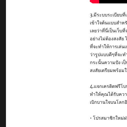
3.มีระบบระเบียบที
เข้าใจต้นแบบสำหรั
เลยว่าที่นี่เป็นเว
อย่างไม่ต้องสงสัย
ที่จะทำให้การเล่นเ
ว่ารูปแบบดีๆที่จะท
กระนั้นความปัง เป็
สงสัยเตรียมพร้อมใ
4.แจกเครดิตฟรีโบนัส
ทำให้คุณได้รับควา
เบิกบานใจบนโลกอินเ
• โปรสมาชิกใหม่ฝ