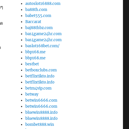
autoslot16888.com
ยๆ
ba88th.com
babet555.com
Baccarat
อด
baj88thbz.com
bar4game24hr.com
bar4game24hr.com
baslot168bet.com/
ด
bbp168.me
bbp168.me
bestbet
betboxclubs.com
betflixtikto.info
betflixtikto.info
betm4vip.com
betway
betwin6666.com
betwin6666.com
bluewin8888.info
bluewin8888.info
bombet888.win