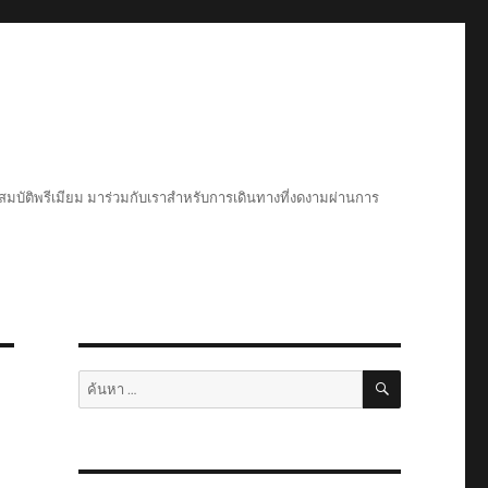
ณสมบัติพรีเมียม มาร่วมกับเราสำหรับการเดินทางที่งดงามผ่านการ
ค้นหา
ค้นหา: