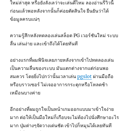
ใหม่ล่าสุด หรือยังลังเลว่าจะเล่นดีไหม ลองอ่านรีวิวนี้
ก่อนแล้วพอหลังจากนั้นก็ค่อยตัดสินใจ ยืนยันว่าได้
ข้อมูลครบแน่ๆ
ความรู้สึกหลังทดลองเล่นสล็อต PG เวอร์ชันใหม่ ระบบ
ลื่น เล่นง่าย และเข้าถึงได้โดยทันที
อย่างแรกที่ผมพินิจเลยภายหลังจากเข้าไปทดลองเล่น
เป็นความลื่นของระบบ มันแตกต่างจากแต่ก่อนพอ
สมควร โดยยิ่งไปกว่านั้นเวลาเล่น
pgslot
ผ่านมือถือ
หรือบราวเซอร์ ไม่เจออาการกระตุกหรือโหลดช้า
เหมือนบางค่าย
อีกอย่างที่ผมถูกใจเป็นหน้าเกมออกแบบมาเข้าใจง่าย
มาก ต่อให้เป็นมือใหม่ก็เกือบจะไม่ต้องไปนั่งศึกษาอะไร
มาก ปุ่มต่างๆจัดวางเด่นชัด เข้าไปก็หมุนได้เลยทันที