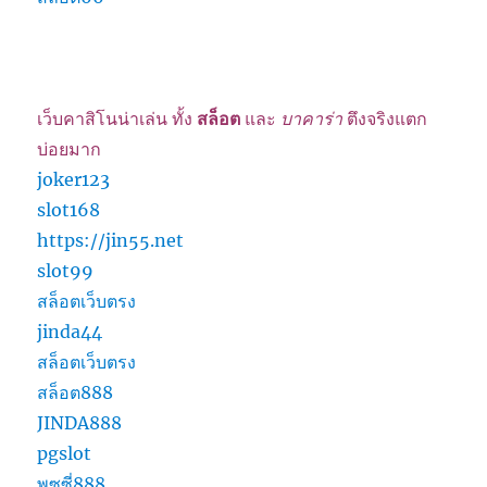
เว็บคาสิโนน่าเล่น ทั้ง
สล็อต
และ
บาคาร่า
ตึงจริงแตก
บ่อยมาก
joker123
slot168
https://jin55.net
slot99
สล็อตเว็บตรง
jinda44
สล็อตเว็บตรง
สล็อต888
JINDA888
pgslot
พุซซี่888