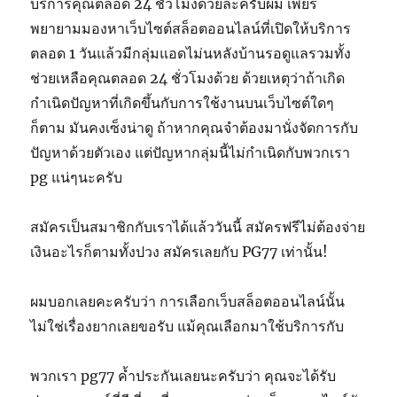
บริการคุณตลอด 24 ชั่วโมงด้วยล่ะครับผม เพียร
พยายามมองหาเว็บไซต์สล็อตออนไลน์ที่เปิดให้บริการ
ตลอด 1 วันแล้วมีกลุ่มแอดไม่นหลังบ้านรอดูแลรวมทั้ง
ช่วยเหลือคุณตลอด 24 ชั่วโมงด้วย ด้วยเหตุว่าถ้าเกิด
กำเนิดปัญหาที่เกิดขึ้นกับการใช้งานบนเว็บไซต์ใดๆ
ก็ตาม มันคงเซ็งน่าดู ถ้าหากคุณจำต้องมานั่งจัดการกับ
ปัญหาด้วยตัวเอง แต่ปัญหากลุ่มนี้ไม่กำเนิดกับพวกเรา
pg แน่ๆนะครับ
สมัครเป็นสมาชิกกับเราได้แล้ววันนี้ สมัครฟรีไม่ต้องจ่าย
เงินอะไรก็ตามทั้งปวง สมัครเลยกับ PG77 เท่านั้น!
ผมบอกเลยคะครับว่า การเลือกเว็บสล็อตออนไลน์นั้น
ไม่ใช่เรื่องยากเลยขอรับ แม้คุณเลือกมาใช้บริการกับ
พวกเรา pg77 ค้ำประกันเลยนะครับว่า คุณจะได้รับ