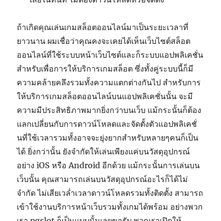
ถ้าเกิดคุณเล่นเกมสล็อตออนไลน์มาเป็นระยะเวลาที่
ยาวนาน ผมเชื่อว่าคุณคงจะเคยได้เห็นเว็บไซต์สล็อต
ออนไลน์ที่ใช้ระบบหน้าเว็บไซต์และก็ระบบแอปพลิเคชั่น
สำหรับเพื่อการให้บริการเกมสล็อต ซึ่งทั้งคู่ระบบนี้ก็มี
ความคล้ายคลึงรวมทั้งความแตกต่างกันไป สำหรับการ
ให้บริการเกมสล็อตออนไลน์บนแอปพลิเคชั่นนั้น จะมี
ความมีประสิทธิภาพมากยิ่งกว่าบนเว็บ แม้กระนั้นก็ต้อง
แลกเปลี่ยนกับการดาวน์โหลดและจัดตั้งตัวแอปพลิเคชั่
นที่ใช้เวลารวมทั้งอาจจะยุ่งยากสำหรับหลายๆคนก็เป็น
ได้ ยิ่งกว่านั้น ยังจำกัดให้เล่นเพียงแค่บนวัสดุอุปกรณ์
อย่าง iOS หรือ Android อีกด้วย แม้กระนั้นการเล่นบน
เว็บนั้น คุณสามารถเล่นบนวัสดุอุปกรณ์อะไรก็ได้ไม่
จำกัด ไม่เสียเวล่ำเวลาดาวน์โหลดรวมทั้งติดตั้ง สามารถ
เข้าใช้งานบริการหน้าเว็บรวมทั้งเกมได้พร้อม อย่างพวก
เรา pgslot ก็เป็นแบบนั้นเลยขอรับ พวกเราเปิดให้