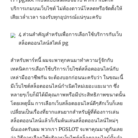
บริการเกมบนเว็บไซต์ ไม่ต้องดาวน์โหลดหรือจัดตั้งให้
เสียเวล่ำเวลา รองรับทุกอุปกรณ์แน่ๆนะครับ
4 ส่วนสำคัญสำหรับเพื่อการเลือกใช้บริการกับเว็บ
สล็อตออนไลน์สไตล์ pg
สำหรับพาร์ทนี้ ผมจะพาทุกคนมาทำความรู้จักกับ
เทคนิคการเลือกใช้บริการเว็บไซต์สล็อตออนไลน์กับ
เหล่ามืออาชีพกัน จะต้องบอกก่อนนะครับว่า ในขณะนี้
มีเว็บไซต์สล็อตออนไลน์กำเนิดใหม่เยอะแยะมาก ซึ่ง
หลายๆเว็บก็มิได้มีคุณภาพหรือมีประสิทธิภาพขนาดนั้น
โดยเหตุนั้น การเลือกเว็บสล็อตออนไลน์ดีๆสักเว็บก็เลย
เปลี่ยนเป็นเรื่องที่ยากแสนยากสำหรับผู้ที่ต้องการเล่น
สล็อตออนไลน์แล้วก็เริ่มต้นเล่นสล็อตออนไลน์ใหม่ๆ
นั่นเองครับผม พวกเรา PGSLOT จะพาคุณมาดูกันเลย
ว่า วิธีการเลือกใช้บริการเว็บไซต์สล็อตออนไลน์นั้นจำ