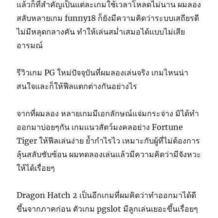
แล้วก็ที่สำคัญเป็นแต่ละเกมใช้เวลาโหลดไม่นาน ผมลอง
สลับหลายเกม funny18 ก็ยังมีความคิดว่าระบบเสถียรดี
ไม่มีหลุดกลางคัน ทำให้เล่นสม่ำเสมอได้แบบไม่เสีย
อารมณ์
รีวิวเกม PG ใหม่ปัจจุบันที่ผมลองเล่นจริง เกมไหนน่า
สนใจและก็ให้ฟีลแตกต่างกันอย่างไร
จากที่ผมลอง หลายเกมมีเอกลักษณ์แจ่มกระจ่าง มิได้ทำ
ออกมาบ่อยๆกัน เกมแนวสัตว์มงคลอย่าง Fortune
Tiger ให้ฟีลเล่นง่าย ย้ำกำไรไว เหมาะกับผู้ที่ไม่ต้องการ
ลุ้นสลับซับซ้อน ผมทดลองเล่นแล้วมีความคิดว่ามีจังหวะ
ให้ได้เรื่อยๆ
Dragon Hatch 2 เป็นอีกเกมที่ผมคิดว่าทำออกมาได้ดี
ขึ้นจากภาคก่อน ตัวเกม pgslot มีลูกเล่นเยอะขึ้นเรื่อยๆ