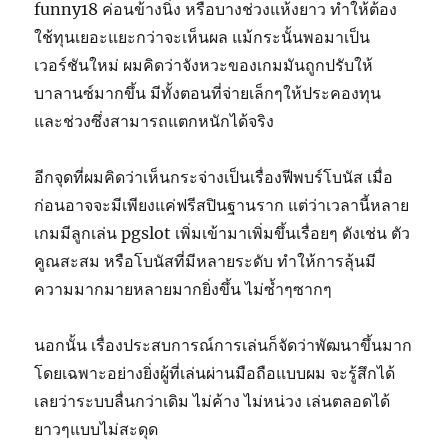
funny18 ค่อนข้างนิ่ง หรือบางช่วงแห้งยาว ทำให้ต้อง
ใช้ทุนเยอะแยะกว่าจะเห็นผล แม้กระนั้นพอมาเป็น
เวอร์ชันใหม่ ผมคิดว่าจังหวะของเกมมันถูกปรับให้
บาลานซ์มากขึ้น มีทั้งตอนที่จ่ายเล็กๆให้ประคองทุน
และช่วงซึ่งสามารถแตกหนักได้จริง
อีกจุดที่ผมคิดว่าเห็นกระจ่างเป็นเรื่องฟีพบร์โบนัส เมื่อ
ก่อนอาจจะมีเพียงแค่ฟรีสปินฐานราก แต่ว่าเวลานี้หลาย
เกมมีลูกเล่น pgslot เพิ่มเข้ามาเพิ่มขึ้นเรื่อยๆ ดังเช่น ตัว
คูณสะสม หรือโบนัสที่มีหลายระดับ ทำให้การลุ้นมี
ความมากมายหลายมากยิ่งขึ้น ไม่ซ้ำๆซากๆ
นอกนั้น เรื่องประสบการณ์การเล่นก็จัดว่าพัฒนาขึ้นมาก
โดยเฉพาะอย่างยิ่งผู้ที่เล่นผ่านมือถือแบบผม จะรู้สึกได้
เลยว่าระบบลื่นกว่าเดิม ไม่ค้าง ไม่หน่วง เล่นตลอดได้
ยาวๆแบบไม่สะดุด