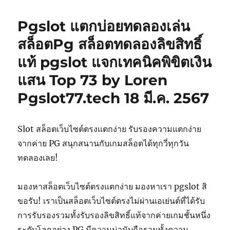
Pgslot แตกบ่อยทดลองเล่น
สล็อตPg สล็อตทดลองลิขสิทธิ์
แท้ pgslot แจกเทคนิคพิขิตเงิน
แสน Top 73 by Loren
Pgslot77.tech 18 มี.ค. 2567
Slot สล็อตเว็บไซต์ตรงแตกง่าย รับรองความแตกง่าย
จากค่าย PG สนุกสนานกับเกมสล็อตได้ทุกวี่ทุกวัน
ทดลองเลย!
มองหาสล็อตเว็บไซต์ตรงแตกง่าย มองหาเรา pgslot สิ
ขอรับ! เราเป็นสล็อตเว็บไซต์ตรงไม่ผ่านเอเย่นต์ที่ได้รับ
การรับรองรวมทั้งรับรองลิขสิทธิ์แท้จากค่ายเกมชั้นหนึ่ง
ระดับโลกอย่าง PG มีความน่านับถือรวมทั้งความ