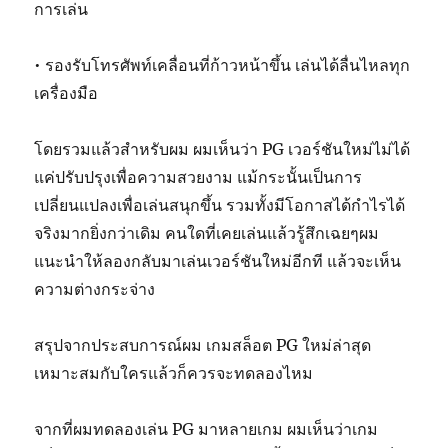
การเล่น
• รองรับโทรศัพท์เคลื่อนที่ก้าวหน้าขึ้น เล่นได้ลื่นไหลทุก
เครื่องมือ
โดยรวมแล้วสำหรับผม ผมเห็นว่า PG เวอร์ชันใหม่ไม่ได้
แค่ปรับปรุงเพื่อความสวยงาม แม้กระนั้นเป็นการ
เปลี่ยนแปลงเพื่อเล่นสนุกขึ้น รวมทั้งมีโอกาสได้กำไรได้
จริงมากยิ่งกว่าเดิม คนใดที่เคยเล่นแล้วรู้สึกเฉยๆผม
แนะนำให้ลองกลับมาเล่นเวอร์ชันใหม่อีกที แล้วจะเห็น
ความต่างกระจ่าง
สรุปจากประสบการณ์ผม เกมสล็อต PG ใหม่ล่าสุด
เหมาะสมกับใครแล้วก็ควรจะทดลองไหม
จากที่ผมทดลองเล่น PG มาหลายเกม ผมเห็นว่าเกม