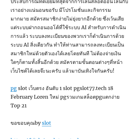
ประสบการณ์ที่ดีเยี่ยมที่สุดจากการเล่นสล็อตออนไลน์กับ
เราอย่างแน่นอนขอรับ มีโปรโมชั่นและกิจกรรม
มากมาย สมัครสมาชิกง่ายไม่ยุ่งยากอีกด้วย ซึ่งเว้นเสีย
แต่ระบบฝากถอนออโต้ที่ใช้ระบบ AI สำหรับการดำเนิน
การแล้ว ระบบลงทะเบียนของพวกเราก็ดำเนินการด้วย
ระบบ AI สิ่งเดียวกัน ทำให้ท่านสามารถลงทะเบียนเป็น
สมาชิกใหม่ด้วยตัวเองได้เลยโดยทันที ไม่ต้องจ่ายเงิน
ใดๆก็ตามทั้งสิ้นอีกด้วย สมัครตามขั้นตอนต่างๆที่หน้า
เว็บไซต์ได้เลยจ๊ะนะครับ แล้วมาบันเทิงใจกันครับ!
pg
slot เว็บตรง อันดับ 1 slot pgslot77.tech 18
February Loren ใหม่ pgรวมเกมสล็อตpgแตกง่าย
Top 21
ขอขอบคุณby
slot