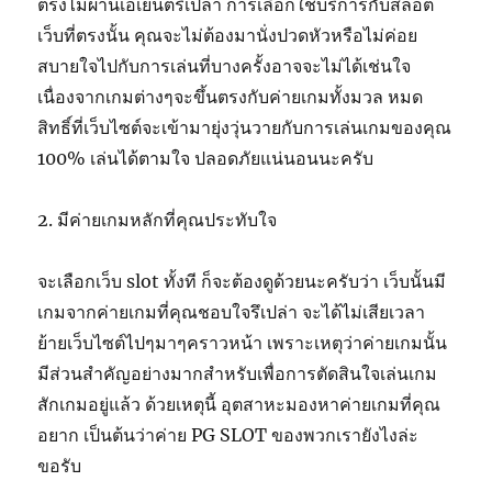
ตรงไม่ผ่านเอเย่นต์รึเปล่า การเลือกใช้บริการกับสล็อต
เว็บที่ตรงนั้น คุณจะไม่ต้องมานั่งปวดหัวหรือไม่ค่อย
สบายใจไปกับการเล่นที่บางครั้งอาจจะไม่ได้เช่นใจ
เนื่องจากเกมต่างๆจะขึ้นตรงกับค่ายเกมทั้งมวล หมด
สิทธิ์ที่เว็บไซต์จะเข้ามายุ่งวุ่นวายกับการเล่นเกมของคุณ
100% เล่นได้ตามใจ ปลอดภัยแน่นอนนะครับ
2. มีค่ายเกมหลักที่คุณประทับใจ
จะเลือกเว็บ slot ทั้งที ก็จะต้องดูด้วยนะครับว่า เว็บนั้นมี
เกมจากค่ายเกมที่คุณชอบใจรึเปล่า จะได้ไม่เสียเวลา
ย้ายเว็บไซต์ไปๆมาๆคราวหน้า เพราะเหตุว่าค่ายเกมนั้น
มีส่วนสำคัญอย่างมากสำหรับเพื่อการตัดสินใจเล่นเกม
สักเกมอยู่แล้ว ด้วยเหตุนี้ อุตสาหะมองหาค่ายเกมที่คุณ
อยาก เป็นต้นว่าค่าย PG SLOT ของพวกเรายังไงล่ะ
ขอรับ