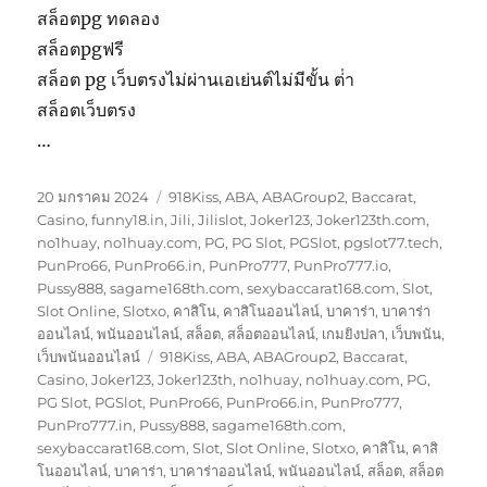
สล็อตpg ทดลอง
สล็อตpgฟรี
สล็อต pg เว็บตรงไม่ผ่านเอเย่นต์ไม่มีขั้น ต่ํา
สล็อตเว็บตรง
…
เขียน
หมวด
20 มกราคม 2024
918Kiss
,
ABA
,
ABAGroup2
,
Baccarat
,
เมื่อ
หมู่
Casino
,
funny18.in
,
Jili
,
Jilislot
,
Joker123
,
Joker123th.com
,
no1huay
,
no1huay.com
,
PG
,
PG Slot
,
PGSlot
,
pgslot77.tech
,
PunPro66
,
PunPro66.in
,
PunPro777
,
PunPro777.io
,
Pussy888
,
sagame168th.com
,
sexybaccarat168.com
,
Slot
,
Slot Online
,
Slotxo
,
คาสิโน
,
คาสิโนออนไลน์
,
บาคาร่า
,
บาคาร่า
ออนไลน์
,
พนันออนไลน์
,
สล็อต
,
สล็อตออนไลน์
,
เกมยิงปลา
,
เว็บพนัน
,
ป้าย
เว็บพนันออนไลน์
918Kiss
,
ABA
,
ABAGroup2
,
Baccarat
,
กำกับ
Casino
,
Joker123
,
Joker123th
,
no1huay
,
no1huay.com
,
PG
,
PG Slot
,
PGSlot
,
PunPro66
,
PunPro66.in
,
PunPro777
,
PunPro777.in
,
Pussy888
,
sagame168th.com
,
sexybaccarat168.com
,
Slot
,
Slot Online
,
Slotxo
,
คาสิโน
,
คาสิ
โนออนไลน์
,
บาคาร่า
,
บาคาร่าออนไลน์
,
พนันออนไลน์
,
สล็อต
,
สล็อต