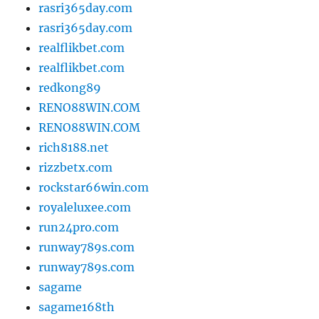
rasri365day.com
rasri365day.com
realflikbet.com
realflikbet.com
redkong89
RENO88WIN.COM
RENO88WIN.COM
rich8188.net
rizzbetx.com
rockstar66win.com
royaleluxee.com
run24pro.com
runway789s.com
runway789s.com
sagame
sagame168th