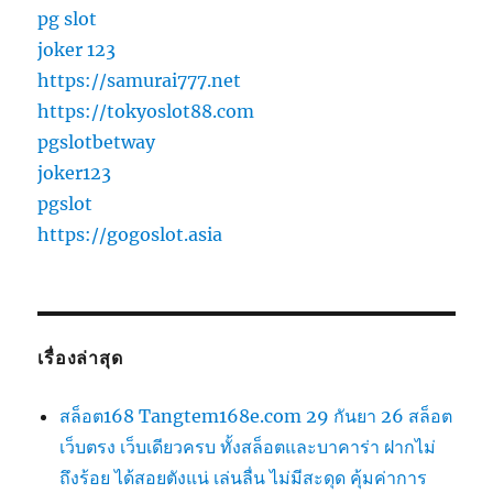
pg slot
joker 123
https://samurai777.net
https://tokyoslot88.com
pgslotbetway
joker123
pgslot
https://gogoslot.asia
เรื่องล่าสุด
สล็อต168 Tangtem168e.com 29 กันยา 26 สล็อต
เว็บตรง เว็บเดียวครบ ทั้งสล็อตและบาคาร่า ฝากไม่
ถึงร้อย ได้สอยตังแน่ เล่นลื่น ไม่มีสะดุด คุ้มค่าการ