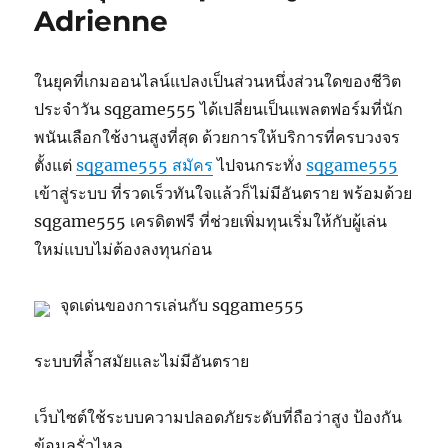
Adrienne
ในยุคที่เกมออนไลน์แปลงเป็นส่วนหนึ่งส่วนใดของชีวิต
ประจำวัน sqgame555 ได้เปลี่ยนเป็นแพลตฟอร์มที่นัก
พนันเลือกใช้งานสูงที่สุด ด้วยการให้บริการที่ครบวงจร
ตั้งแต่
sqgame555 สมัคร
ไปจนกระทั่ง
sqgame555
เข้าสู่ระบบ ที่รวดเร็วทันใจแล้วก็ไม่มีอันตราย พร้อมด้วย
sqgame555 เครดิตฟรี ที่ช่วยเพิ่มทุนเริ่มให้กับผู้เล่น
ใหม่แบบไม่ต้องลงทุนก่อน
จุดเด่นของการเล่นกับ sqgame555
ระบบที่ล้ำสมัยและไม่มีอันตราย
เว็บไซต์ใช้ระบบความปลอดภัยระดับที่ถือว่าสูง ป้องกัน
ข้อมูลรั่วไหล