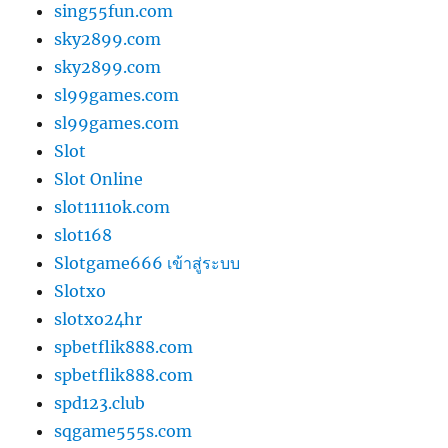
sing55fun.com
sky2899.com
sky2899.com
sl99games.com
sl99games.com
Slot
Slot Online
slot1111ok.com
slot168
Slotgame666 เข้าสู่ระบบ
Slotxo
slotxo24hr
spbetflik888.com
spbetflik888.com
spd123.club
sqgame555s.com