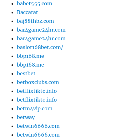
babet555.com
Baccarat
baj88thbz.com
bar4game24hr.com
bar4game24hr.com
baslot168bet.com/
bbp168.me
bbp168.me
bestbet
betboxclubs.com
betflixtikto.info
betflixtikto.info
betm4vip.com
betway
betwin6666.com
betwin6666.com