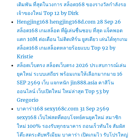
เดิมพัน ที่สุดในวงการ สล็อต168 ของรางวัลกำลังรอ
เจ้าของใหม่ Top 12 by Dirk
Hengjing168 hengjing168d.com 28 Sep 26
สล็อต168 เกมสล็อต ที่ผู้เล่นชื่นชอบ ที่สุด แจ็คพอต
แตก 10M ต่อเดือน ไม่ติดเทิร์น ยูสเดียว เล่นได้ทุกเกม
สล็อต168 เกมสล็อตหลายร้อยแบบ Top 92 by
Kristie
สล็อตเว็บตรง สล็อตเว็บตรง 2026 ประสบการณ์เล่น
ยุคใหม่ ระบบเสถียร พร้อมเกมให้เลือกมากมาย 16
SEP 2569 เว็บ แจกหนัก jin888.asia คาสิโน
ออนไลน์ เว็บเปิดใหม่ ใหม่ล่าสุด Top 53 by
Gregorio
บาคาร่า168 sexy168c.com 31 Sep 2569
sexy168 เว็บไพ่สดที่ตอบโจทย์คนยุคใหม่ สมาชิก
ใหม่ 100% รองรับทุกธนาคาร ถอนเร็วทันใจ สัมผัส
โต๊ะสดระดับพรีเมียม บาคาร่า เปิดเกมไว รับโปรใหญ่