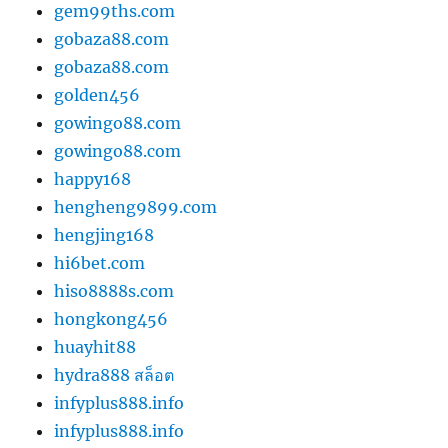
gem99ths.com
gobaza88.com
gobaza88.com
golden456
gowingo88.com
gowingo88.com
happy168
hengheng9899.com
hengjing168
hi6bet.com
hiso8888s.com
hongkong456
huayhit88
hydra888 สล็อต
infyplus888.info
infyplus888.info