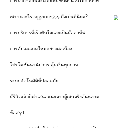
การฝาก-ถอนสะดวกเพิ่มขึ้นด้านในไม่กี่วินาที
เพราะอะไร sqgame555 ถึงเป็นที่นิยม?
การบริการที่เร็วทันใจและเป็นมืออาชีพ
การอัปเดตเกมใหม่อย่างต่อเนื่อง
โปรโมชั่นนานัปการ คุ้มเงินทุกบาท
ระบบอัตโนมัติที่ปลอดภัย
มีรีวิวแล้วก็คำเสนอแนะจากผู้เล่นจริงล้นหลาม
ข้อสรุป