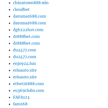
chinatown888.win
cloudbet
daruma1688.com
daruma1688.com
dgb222hot.com
dr888bet.com
dr888bet.com
du2477.com
du2477.com
enjoy24.fun
erisauto.site
erisauto.site
etbet16888.com
eu369clubs.com
FAFA123
faro168