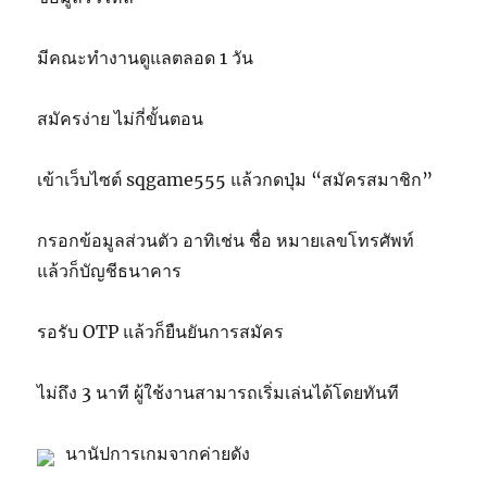
มีคณะทำงานดูแลตลอด 1 วัน
สมัครง่าย ไม่กี่ขั้นตอน
เข้าเว็บไซต์ sqgame555 แล้วกดปุ่ม “สมัครสมาชิก”
กรอกข้อมูลส่วนตัว อาทิเช่น ชื่อ หมายเลขโทรศัพท์
แล้วก็บัญชีธนาคาร
รอรับ OTP แล้วก็ยืนยันการสมัคร
ไม่ถึง 3 นาที ผู้ใช้งานสามารถเริ่มเล่นได้โดยทันที
นานัปการเกมจากค่ายดัง