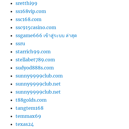
sretthi99
ss168vip.com
ssc168.com
ssc915casino.com
ssgame666 เข้าสู่ระบบ ล่าสุด
ssru
starrich99.com
stellabet789.com
sudyod888s.com
sunny9999club.com
sunny9999club.net
sunny9999club.net
t88golds.com
tangtem168
temmax69
texas24