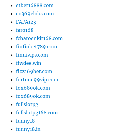
etbet16888.com
eu369clubs.com
FAFA123
faro168
fcharoenkit168.com
finfinbet789.com
finnivips.com
fiwdee.win
fizz169bet.com
fortune99vip.com
fox689ok.com
fox689ok.com
fullslotpg
fullslotpg168.com
funny18
funny18.in