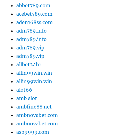
abbet789.com
acebet789.com
aden168ss.com
adm789.info
adm789.info
adm789.vip
adm789.vip
allbet24hr
allin99win.win
allin99win.win
alot66
amb slot
ambfine88.net
ambnovabet.com
ambnovabet.com
asb9999.com