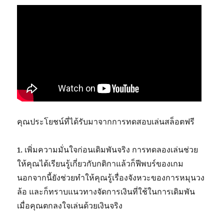
คุณประโยชน์ที่ได้รับมาจากการทดสอบเล่นสล็อตฟรี
1. เพิ่มความมั่นใจก่อนเดิมพันจริง การทดลองเล่นช่วย
ให้คุณได้เรียนรู้เกี่ยวกับกติกาแล้วก็ฟีพบร์ของเกม
นอกจากนี้ยังช่วยทำให้คุณรู้เรื่องจังหวะของการหมุนวง
ล้อ และก็ทราบแนวทางจัดการเงินที่ใช้ในการเดิมพัน
เมื่อคุณตกลงใจเล่นด้วยเงินจริง