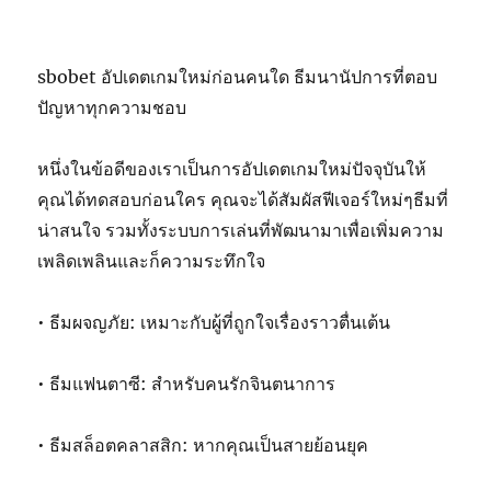
sbobet อัปเดตเกมใหม่ก่อนคนใด ธีมนานัปการที่ตอบ
ปัญหาทุกความชอบ
หนึ่งในข้อดีของเราเป็นการอัปเดตเกมใหม่ปัจจุบันให้
คุณได้ทดสอบก่อนใคร คุณจะได้สัมผัสฟีเจอร์ใหม่ๆธีมที่
น่าสนใจ รวมทั้งระบบการเล่นที่พัฒนามาเพื่อเพิ่มความ
เพลิดเพลินและก็ความระทึกใจ
• ธีมผจญภัย: เหมาะกับผู้ที่ถูกใจเรื่องราวตื่นเต้น
• ธีมแฟนตาซี: สำหรับคนรักจินตนาการ
• ธีมสล็อตคลาสสิก: หากคุณเป็นสายย้อนยุค