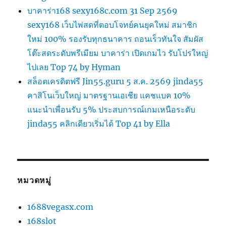
บาคาร่า168 sexy168c.com 31 Sep 2569
sexy168 เว็บไพ่สดที่ตอบโจทย์คนยุคใหม่ สมาชิก
ใหม่ 100% รองรับทุกธนาคาร ถอนเร็วทันใจ สัมผัส
โต๊ะสดระดับพรีเมียม บาคาร่า เปิดเกมไว รับโปรใหญ่
ไปเลย Top 74 by Hyman
สล็อตเครดิตฟรี Jin55.guru 5 ส.ค. 2569 jinda55
คาสิโนเว็บใหญ่ มาตรฐานเอเชีย แคชแบค 10%
แนะนำเพื่อนรับ 5% ประสบการณ์เกมเหนือระดับ
jinda55 คลิกเดียวเริ่มได้ Top 41 by Ella
หมวดหมู่
1688vegasx.com
168slot