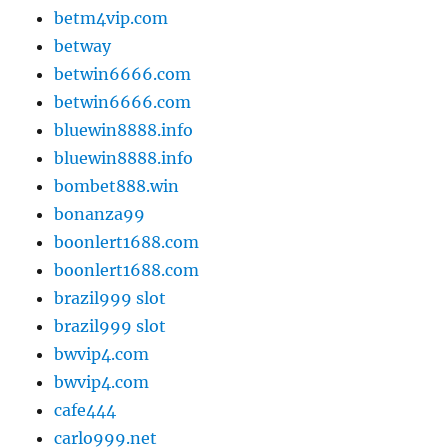
betm4vip.com
betway
betwin6666.com
betwin6666.com
bluewin8888.info
bluewin8888.info
bombet888.win
bonanza99
boonlert1688.com
boonlert1688.com
brazil999 slot
brazil999 slot
bwvip4.com
bwvip4.com
cafe444
carlo999.net