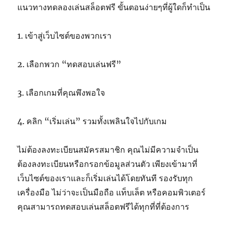
แนวทางทดลองเล่นสล็อตฟรี ขั้นตอนง่ายๆที่ผู้ใดก็ทำเป็น
1. เข้าสู่เว็บไซต์ของพวกเรา
2. เลือกพวก “ทดสอบเล่นฟรี”
3. เลือกเกมที่คุณพึงพอใจ
4. คลิก “เริ่มเล่น” รวมทั้งเพลินใจไปกับเกม
ไม่ต้องลงทะเบียนสมัครสมาชิก คุณไม่มีความจำเป็น
ต้องลงทะเบียนหรือกรอกข้อมูลส่วนตัว เพียงเข้ามาที่
เว็บไซต์ของเราและก็เริ่มเล่นได้โดยทันที รองรับทุก
เครื่องมือ ไม่ว่าจะเป็นมือถือ แท็บเล็ต หรือคอมพิวเตอร์
คุณสามารถทดสอบเล่นสล็อตฟรีได้ทุกที่ที่ต้องการ