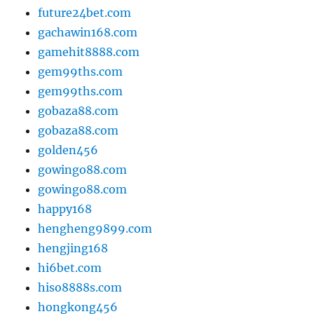
future24bet.com
gachawin168.com
gamehit8888.com
gem99ths.com
gem99ths.com
gobaza88.com
gobaza88.com
golden456
gowingo88.com
gowingo88.com
happy168
hengheng9899.com
hengjing168
hi6bet.com
hiso8888s.com
hongkong456