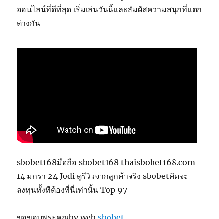
ออนไลน์ที่ดีที่สุด เริ่มเล่นวันนี้และสัมผัสความสนุกที่แตก
ต่างกัน
sbobet168มือถือ sbobet168 thaisbobet168.com
14 มกรา 24 Jodi ดูรีวิวจากลูกค้าจริง sbobetคิดจะ
ลงทุนทั้งทีต้องที่นี่เท่านั้น Top 97
ขอขอบพระคุณby web
sbobet