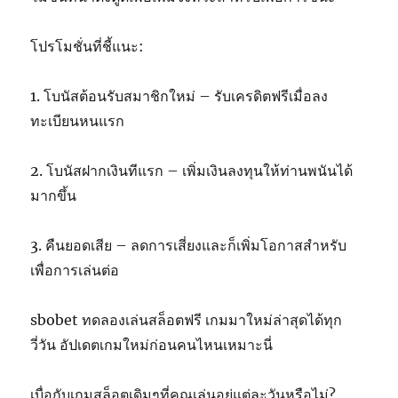
โปรโมชั่นที่ชี้แนะ:
1. โบนัสต้อนรับสมาชิกใหม่ – รับเครดิตฟรีเมื่อลง
ทะเบียนหนแรก
2. โบนัสฝากเงินทีแรก – เพิ่มเงินลงทุนให้ท่านพนันได้
มากขึ้น
3. คืนยอดเสีย – ลดการเสี่ยงและก็เพิ่มโอกาสสำหรับ
เพื่อการเล่นต่อ
sbobet ทดลองเล่นสล็อตฟรี เกมมาใหม่ล่าสุดได้ทุก
วี่วัน อัปเดตเกมใหม่ก่อนคนไหนเหมาะนี่
เบื่อกับเกมสล็อตเดิมๆที่คุณเล่นอยู่แต่ละวันหรือไม่?