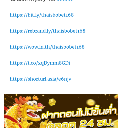
https://bit.ly/thaisbobet168
https://rebrand.ly/thaisbobet168
https://wow.in.th/thaisbobet168
https://t.co/xqDymm8GDi
https://shorturl.asia/e6njv