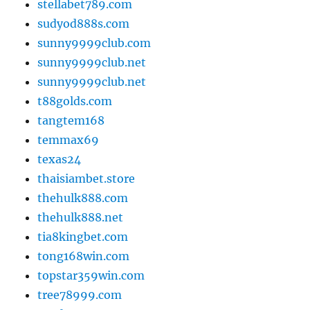
stellabet789.com
sudyod888s.com
sunny9999club.com
sunny9999club.net
sunny9999club.net
t88golds.com
tangtem168
temmax69
texas24
thaisiambet.store
thehulk888.com
thehulk888.net
tia8kingbet.com
tong168win.com
topstar359win.com
tree78999.com