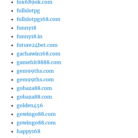
fox689ok.com
fullslotpg
fullslotpg168.com
funny18
funny18.in
future24bet.com
gachawin168.com
gamehit8888.com
gem99ths.com
gem99ths.com
gobaza88.com
gobaza88.com
golden456
gowingo88.com
gowingo88.com
happy168