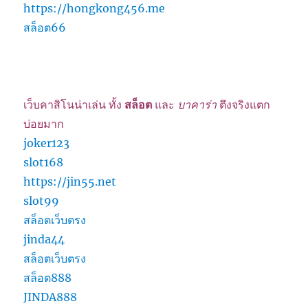
https://hongkong456.me
สล็อต66
เว็บคาสิโนน่าเล่น ทั้ง
สล็อต
และ
บาคาร่า
ตึงจริงแตก
บ่อยมาก
joker123
slot168
https://jin55.net
slot99
สล็อตเว็บตรง
jinda44
สล็อตเว็บตรง
สล็อต888
JINDA888