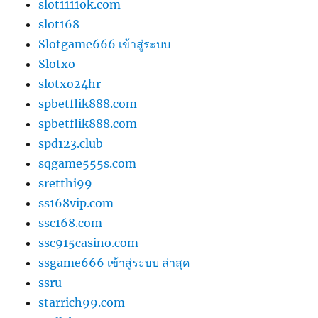
slot1111ok.com
slot168
Slotgame666 เข้าสู่ระบบ
Slotxo
slotxo24hr
spbetflik888.com
spbetflik888.com
spd123.club
sqgame555s.com
sretthi99
ss168vip.com
ssc168.com
ssc915casino.com
ssgame666 เข้าสู่ระบบ ล่าสุด
ssru
starrich99.com