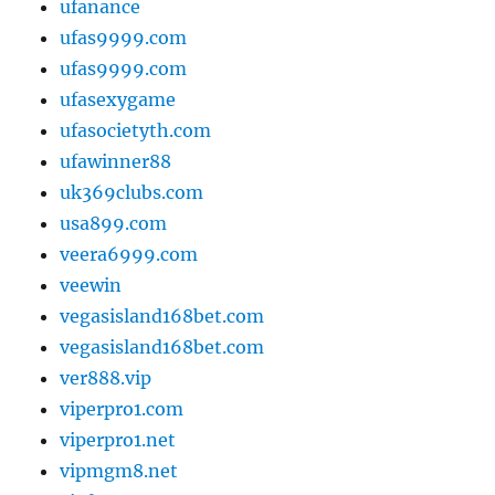
ufanance
ufas9999.com
ufas9999.com
ufasexygame
ufasocietyth.com
ufawinner88
uk369clubs.com
usa899.com
veera6999.com
veewin
vegasisland168bet.com
vegasisland168bet.com
ver888.vip
viperpro1.com
viperpro1.net
vipmgm8.net