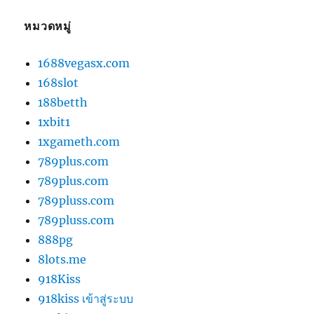
หมวดหมู่
1688vegasx.com
168slot
188betth
1xbit1
1xgameth.com
789plus.com
789plus.com
789pluss.com
789pluss.com
888pg
8lots.me
918Kiss
918kiss เข้าสู่ระบบ