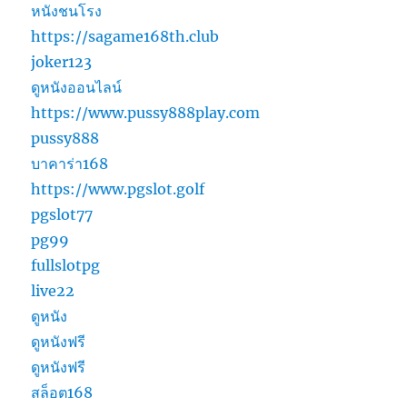
หนังชนโรง
https://sagame168th.club
joker123
ดูหนังออนไลน์
https://www.pussy888play.com
pussy888
บาคาร่า168
https://www.pgslot.golf
pgslot77
pg99
fullslotpg
live22
ดูหนัง
ดูหนังฟรี
ดูหนังฟรี
สล็อต168