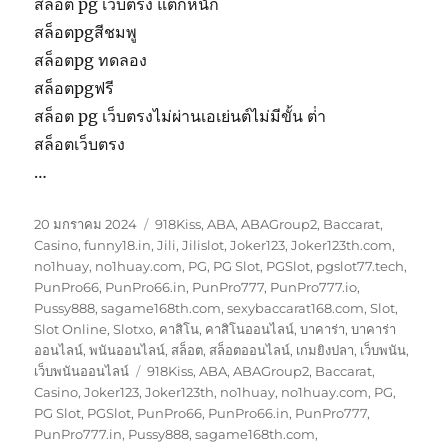
สล็อต pg เว็บตรง แตกหนัก
สล็อตpgสีชมพู
สล็อตpg ทดลอง
สล็อตpgฟรี
สล็อต pg เว็บตรงไม่ผ่านเอเย่นต์ไม่มีขั้น ต่ํา
สล็อตเว็บตรง
…
เขียน
หมวด
20 มกราคม 2024
918Kiss
,
ABA
,
ABAGroup2
,
Baccarat
,
เมื่อ
หมู่
Casino
,
funny18.in
,
Jili
,
Jilislot
,
Joker123
,
Joker123th.com
,
no1huay
,
no1huay.com
,
PG
,
PG Slot
,
PGSlot
,
pgslot77.tech
,
PunPro66
,
PunPro66.in
,
PunPro777
,
PunPro777.io
,
Pussy888
,
sagame168th.com
,
sexybaccarat168.com
,
Slot
,
Slot Online
,
Slotxo
,
คาสิโน
,
คาสิโนออนไลน์
,
บาคาร่า
,
บาคาร่า
ออนไลน์
,
พนันออนไลน์
,
สล็อต
,
สล็อตออนไลน์
,
เกมยิงปลา
,
เว็บพนัน
,
ป้าย
เว็บพนันออนไลน์
918Kiss
,
ABA
,
ABAGroup2
,
Baccarat
,
กำกับ
Casino
,
Joker123
,
Joker123th
,
no1huay
,
no1huay.com
,
PG
,
PG Slot
,
PGSlot
,
PunPro66
,
PunPro66.in
,
PunPro777
,
PunPro777.in
,
Pussy888
,
sagame168th.com
,