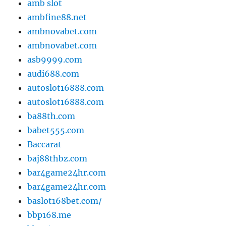
amb slot
ambfine88.net
ambnovabet.com
ambnovabet.com
asb9999.com
audi688.com
autoslot16888.com
autoslot16888.com
ba88th.com
babet555.com
Baccarat
baj88thbz.com
bar4game24hr.com
bar4game24hr.com
baslot168bet.com/
bbp168.me