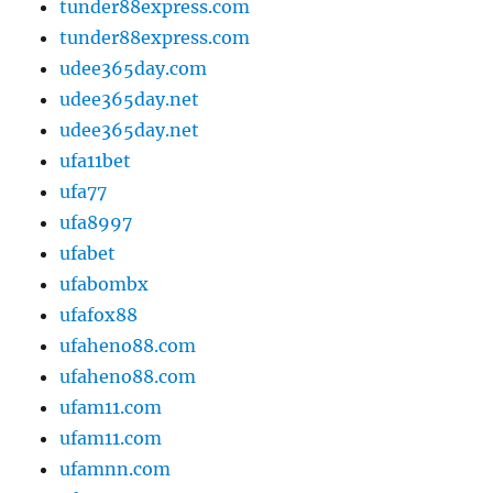
tunder88express.com
tunder88express.com
udee365day.com
udee365day.net
udee365day.net
ufa11bet
ufa77
ufa8997
ufabet
ufabombx
ufafox88
ufaheno88.com
ufaheno88.com
ufam11.com
ufam11.com
ufamnn.com