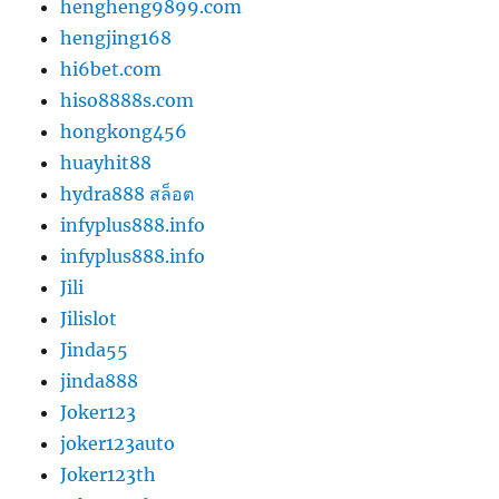
hengheng9899.com
hengjing168
hi6bet.com
hiso8888s.com
hongkong456
huayhit88
hydra888 สล็อต
infyplus888.info
infyplus888.info
Jili
Jilislot
Jinda55
jinda888
Joker123
joker123auto
Joker123th