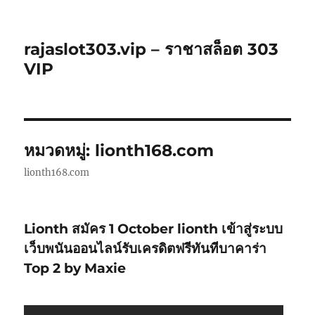
rajaslot303.vip – ราชาสล็อต 303
VIP
หมวดหมู่:
lionth168.com
lionth168.com
Lionth สมัคร 1 October lionth เข้าสู่ระบบ
เว็บพนันออนไลน์รับเครดิตฟรีทันทีบาคาร่า
Top 2 by Maxie