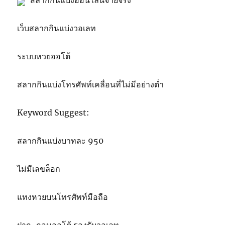
สลากกินแบ่งออนไลน์จ่ายจริง
เว็บสลากกินแบ่งวอเลท
ระบบหวยออโต้
สลากกินแบ่งโทรศัพท์เคลื่อนที่ไม่มีอย่างต่ำ
Keyword Suggest:
สลากกินแบ่งบาทละ 950
ไม่มีเลขล็อก
แทงหวยบนโทรศัพท์มือถือ