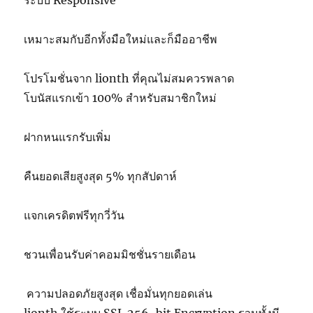
ระบบ Responsive
เหมาะสมกับอีกทั้งมือใหม่และก็มืออาชีพ
โปรโมชั่นจาก lionth ที่คุณไม่สมควรพลาด
โบนัสแรกเข้า 100% สำหรับสมาชิกใหม่
ฝากหนแรกรับเพิ่ม
คืนยอดเสียสูงสุด 5% ทุกสัปดาห์
แจกเครดิตฟรีทุกวี่วัน
ชวนเพื่อนรับค่าคอมมิชชั่นรายเดือน
️ ความปลอดภัยสูงสุด เชื่อมั่นทุกยอดเล่น