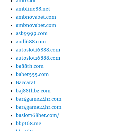
amb slot
ambfine88.net
ambnovabet.com
ambnovabet.com
asb9999.com
audi688.com
autoslot16888.com
autoslot16888.com
ba88th.com
babet555.com
Baccarat
baj88thbz.com
bar4game24hr.com
bar4game24hr.com
baslot168bet.com/
bbp168.me