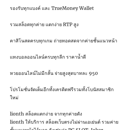
รองรับทุกแบงค์ และ TrueMoney Wallet
รวมสล็อตทุกค่าย แตกง่าย RTP สูง
คาสิโนสดครบทุกเกม ถ่ายทอดสดจากค่ายชั้นแนวหน้า
แทงบอลออนไลน์ครบทุกลีก ราคาน้ำดี
หวยออนไลน์ไม่มีกลั้น จ่ายสูงสุดบาทละ 950
โปรโมชั่นจัดเต็มอีกทั้งเครดิตฟรีรวมทั้งโบนัสสมาชิก
ใหม่
lionth สล็อตแตกง่าย จากทุกค่ายดัง
lionth ให้บริการ สล็อตเว็บตรงไม่ผ่านเอเย่นต์ รวมค่าย