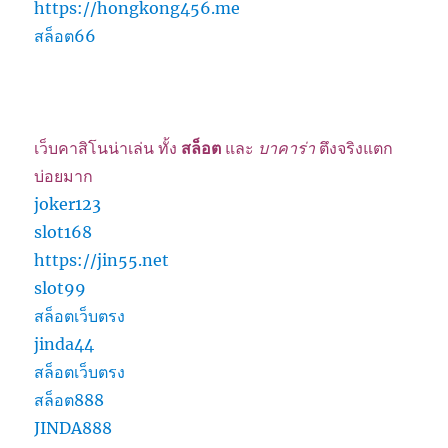
https://hongkong456.me
สล็อต66
เว็บคาสิโนน่าเล่น ทั้ง
สล็อต
และ
บาคาร่า
ตึงจริงแตก
บ่อยมาก
joker123
slot168
https://jin55.net
slot99
สล็อตเว็บตรง
jinda44
สล็อตเว็บตรง
สล็อต888
JINDA888