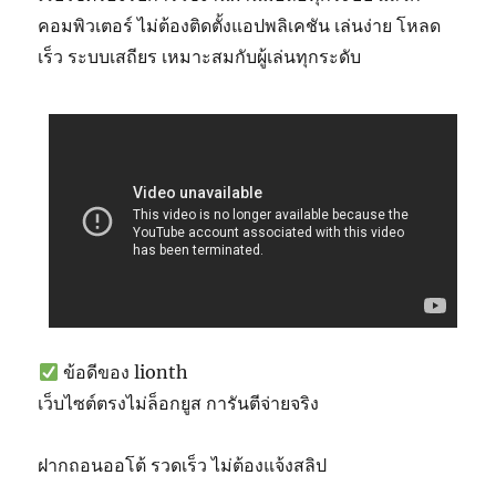
คอมพิวเตอร์ ไม่ต้องติดตั้งแอปพลิเคชัน เล่นง่าย โหลด
เร็ว ระบบเสถียร เหมาะสมกับผู้เล่นทุกระดับ
ข้อดีของ lionth
เว็บไซต์ตรงไม่ล็อกยูส การันตีจ่ายจริง
ฝากถอนออโต้ รวดเร็ว ไม่ต้องแจ้งสลิป