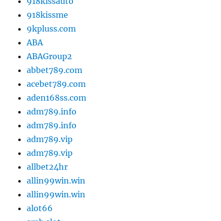
918kissauto
918kissme
9kpluss.com
ABA
ABAGroup2
abbet789.com
acebet789.com
aden168ss.com
adm789.info
adm789.info
adm789.vip
adm789.vip
allbet24hr
allin99win.win
allin99win.win
alot66