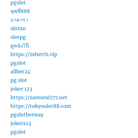
pgslot
พุซซี่888
บาคาร่า
slotxo
slotpg
ดูหนังโป๊
https://1xbetth.vip
pgslot
allbet24
pg slot
joker 123
https://samurai777.net
https://tokyoslot88.com
pgslotbetway
joker123
pgslot