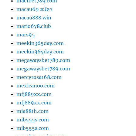
mac1bet789.com
macau69 สมัคร
macau888.win
mario678.club
mars95
meekin365day.com
meekin365day.com
megawaysbet789.com
megawaysbet789.com
mercyrosa168.com
mexicanoo.com
mfj889xx.com
mfj889xx.com
mia88th.com
mib555s.com
mib555s.com