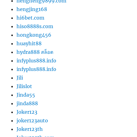
hengheng9899.com
hengjing168
hi6bet.com
hiso8888s.com
hongkong456
huayhit88
hydra888 สล็อต
infyplus888.info
infyplus888.info
Jili
Jilislot
Jinda55
jinda888
Joker123
joker123auto
Joker123th