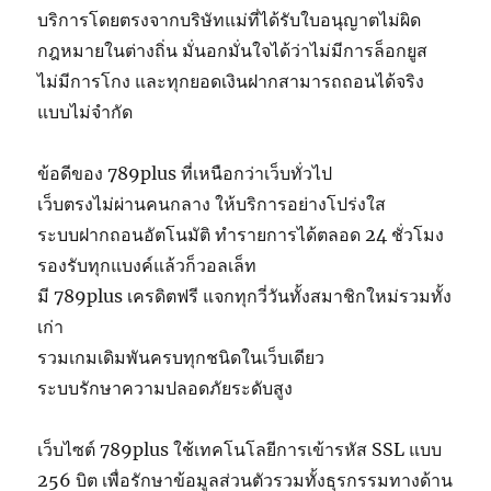
บริการโดยตรงจากบริษัทแม่ที่ได้รับใบอนุญาตไม่ผิด
กฎหมายในต่างถิ่น มั่นอกมั่นใจได้ว่าไม่มีการล็อกยูส
ไม่มีการโกง และทุกยอดเงินฝากสามารถถอนได้จริง
แบบไม่จำกัด
ข้อดีของ 789plus ที่เหนือกว่าเว็บทั่วไป
เว็บตรงไม่ผ่านคนกลาง ให้บริการอย่างโปร่งใส
ระบบฝากถอนอัตโนมัติ ทำรายการได้ตลอด 24 ชั่วโมง
รองรับทุกแบงค์แล้วก็วอลเล็ท
มี 789plus เครดิตฟรี แจกทุกวี่วันทั้งสมาชิกใหม่รวมทั้ง
เก่า
รวมเกมเดิมพันครบทุกชนิดในเว็บเดียว
ระบบรักษาความปลอดภัยระดับสูง
เว็บไซต์ 789plus ใช้เทคโนโลยีการเข้ารหัส SSL แบบ
256 บิต เพื่อรักษาข้อมูลส่วนตัวรวมทั้งธุรกรรมทางด้าน