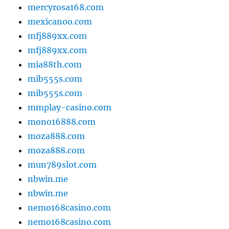
mercyrosa168.com
mexicanoo.com
mfj889xx.com
mfj889xx.com
mia88th.com
mib555s.com
mib555s.com
mmplay-casino.com
mono16888.com
moza888.com
moza888.com
mun789slot.com
nbwin.me
nbwin.me
nemo168casino.com
nemo168casino.com