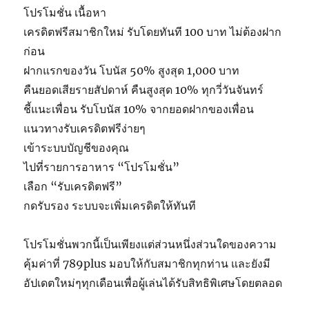
โปรโมชั่น เนื้อหา
เครดิตฟรีสมาชิกใหม่ รับโดยทันที 100 บาท ไม่ต้องฝาก
ก่อน
ฝากแรกของวัน โบนัส 50% สูงสุด 1,000 บาท
คืนยอดเสียรายสัปดาห์ คืนสูงสุด 10% ทุกวี่วันจันทร์
ชี้แนะเพื่อน รับโบนัส 10% จากยอดฝากของเพื่อน
แนวทางรับเครดิตฟรีง่ายๆ
เข้าระบบบัญชีของคุณ
ไปที่รายการอาหาร “โปรโมชั่น”
เลือก “รับเครดิตฟรี”
กดรับรอง ระบบจะเพิ่มเครดิตให้ทันที
โปรโมชั่นพวกนี้เป็นเพียงแต่ส่วนหนึ่งส่วนใดของความ
คุ้มค่าที่ 789plus มอบให้กับสมาชิกทุกท่าน และยังมี
อัปเดตใหม่ๆทุกเดือนเพื่อผู้เล่นได้รับสิทธิพิเศษโดยตลอด