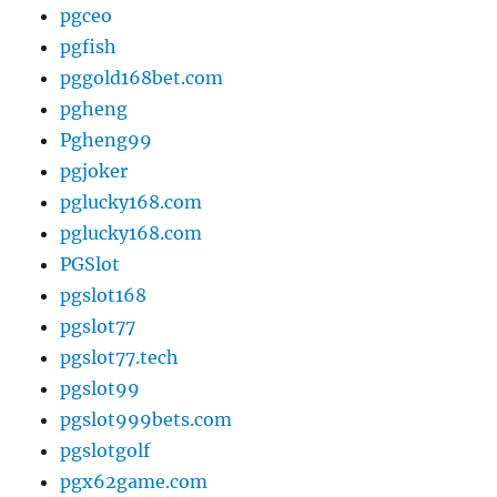
pgceo
pgfish
pggold168bet.com
pgheng
Pgheng99
pgjoker
pglucky168.com
pglucky168.com
PGSlot
pgslot168
pgslot77
pgslot77.tech
pgslot99
pgslot999bets.com
pgslotgolf
pgx62game.com