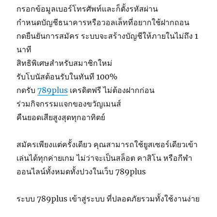
กรอกข้อมูลเบอร์โทรศัพท์และก็ตั้งรหัสผ่าน
กำหนดบัญชีธนาคารหรือวอลเล็ทที่อยากใช้ฝากถอน
กดยืนยันการสมัคร ระบบจะสร้างบัญชีให้ภายในไม่ถึง 1
นาที
สิทธิพิเศษสำหรับสมาชิกใหม่
รับโบนัสต้อนรับในทันที 100%
กดรับ
789plus
เครดิตฟรี ไม่ต้องฝากก่อน
ร่วมกิจกรรมแจกของขวัญเมนส์
คืนยอดเสียสูงสุดทุกอาทิตย์
สมัครเพียงแต่ครั้งเดียว คุณสามารถใช้ยูสเซอร์เดียวเข้า
เล่นได้ทุกค่ายเกม ไม่ว่าจะเป็นสล็อต คาสิโน หรือกีฬา
ออนไลน์ทั้งหมดทั้งปวงในเว็บ 789plus
ระบบ 789plus เข้าสู่ระบบ ที่ปลอดภัยรวมทั้งใช้งานง่าย