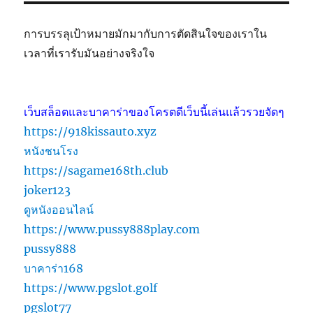
การบรรลุเป้าหมายมักมากับการตัดสินใจของเราใน
เวลาที่เรารับมันอย่างจริงใจ
เว็บสล็อตและบาคาร่าของโครตดีเว็บนี้เล่นแล้วรวยจัดๆ
https://918kissauto.xyz
หนังชนโรง
https://sagame168th.club
joker123
ดูหนังออนไลน์
https://www.pussy888play.com
pussy888
บาคาร่า168
https://www.pgslot.golf
pgslot77