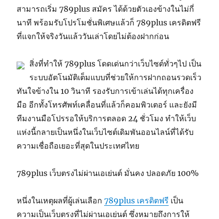
สามารถเริ่ม 789plus สมัคร ได้ด้วยตัวเองข้างในไม่กี่
นาที พร้อมรับโปรโมชั่นพิเศษแล้วก็ 789plus เครดิตฟรี
ที่แจกให้จริงวันแล้ววันเล่าโดยไม่ต้องฝากก่อน
สิ่งที่ทำให้ 789plus โดดเด่นกว่าเว็บไซต์ทั่วๆไป เป็น
ระบบอัตโนมัติเต็มแบบที่ช่วยให้การฝากถอนรวดเร็ว
ทันใจข้างใน 10 วินาที รองรับการเข้าเล่นได้ทุกเครื่อง
มือ อีกทั้งโทรศัพท์เคลื่อนที่แล้วก็คอมพิวเตอร์ และยังมี
ทีมงานมือโปรรอให้บริการตลอด 24 ชั่วโมง ทำให้เว็บ
แห่งนี้กลายเป็นหนึ่งในเว็บไซต์เดิมพันออนไลน์ที่ได้รับ
ความเชื่อถือเยอะที่สุดในประเทศไทย
789plus เว็บตรงไม่ผ่านเอเย่นต์ มั่นคง ปลอดภัย 100%
หนึ่งในเหตุผลที่ผู้เล่นเลือก
789plus เครดิตฟรี
เป็น
ความเป็นเว็บตรงที่ไม่ผ่านเอเย่นต์ ซึ่งหมายถึงการให้