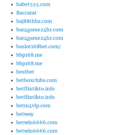
babet555.com
Baccarat
baj88thbz.com
bar4game24hr.com
bar4game24hr.com
baslot168bet.com/
bbp168.me
bbp168.me
bestbet
betboxclubs.com
betflixtikto.info
betflixtikto.info
betm4vip.com
betway
betwin6666.com
betwin6666.com