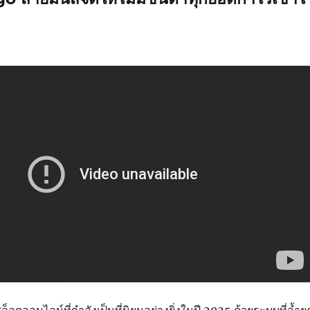
็อตออนไลน์ที่กำลังเป็นที่นิยมอย่างยิ่งในปี 2025 ด้วยระบบที่ล้ำยุ