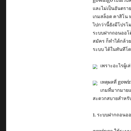
และไม่เป็นอันตราย
เกมสล็อต คาสิโน ห
ไปกว่านี้ยังมีโปรโ
ระบบฝากถอนออโต้ท
สมัคร ก็ทำได้กล้วย
ระบบ ได้ในทันทีโ
เพราะอะไรผู้เล
เหตุผลที่ gowi
เกมที่มากมายแ
สะดวกสบายสำหรับกา
1. ระบบฝากถอนออโ
gowingo ใช้ระบบฝ