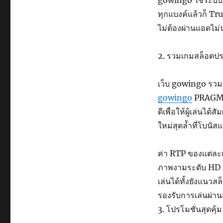
ทุกแบงค์แล้วก็ T
ไม่ต้องผ่านแอดไม
2. รวมเกมสล็อตประ
เว็บ gowingo รวม
gowingo
PRAGMAT
ดีเพื่อให้ผู้เล่น
ใหม่สุดล้ำที่โบนัสแ
ค่า RTP ของแต่ละเ
ภาพงามระดับ HD เ
เล่นได้ทั้งยังแนวสล
รองรับการเล่นผ่าน
3. โปรโมชั่นสุดคุ