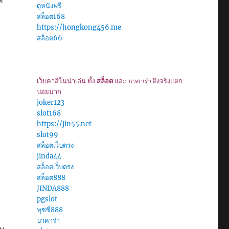
ดูหนังฟรี
สล็อต168
https://hongkong456.me
สล็อต66
เว็บคาสิโนน่าเล่น ทั้ง
สล็อต
และ
บาคาร่า
ตึงจริงแตก
บ่อยมาก
joker123
slot168
https://jin55.net
slot99
สล็อตเว็บตรง
jinda44
สล็อตเว็บตรง
สล็อต888
JINDA888
pgslot
พุซซี่888
บาคาร่า
บ