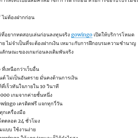
 ไม่ต้องฝากก่อน
หม่ที่อยากทดสอบเล่นก่อนลงทุนจริง
gowingo
เปิดให้บริการโหมด
่าย ไม่จำเป็นที่จะต้องฝากเงิน เหมาะกับการฝึกอบรมความชำนาญ
ียนลักษณะของเกมก่อนลงเดิมพันจริง
ี่เหนือกว่าเว็บอื่น
่นต์ ไม่เป็นอันตราย มั่นคงด้านการเงิน
่เร็วทันใจภายใน 10 วินาที
000 เกมจากค่ายชั้นหนึ่ง
wingo เครดิตฟรี แจกทุกวี่วัน
ุกเครื่องมือ
ตตลอด 24 ชั่วโมง
มแบบ ใช้งานง่าย
ต gowingo ให้แตกง่ายและก็ได้กำไรสูง