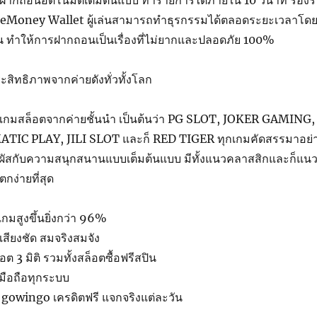
rueMoney Wallet ผู้เล่นสามารถทำธุรกรรมได้ตลอดระยะเวลาโด
่น ทำให้การฝากถอนเป็นเรื่องที่ไม่ยากและปลอดภัย 100%
สิทธิภาพจากค่ายดังทั่วทั้งโลก
เกมสล็อตจากค่ายชั้นนำ เป็นต้นว่า PG SLOT, JOKER GAMING,
IC PLAY, JILI SLOT และก็ RED TIGER ทุกเกมคัดสรรมาอย่
ได้สัมผัสกับความสนุกสนานแบบเต็มต้นแบบ มีทั้งแนวคลาสสิกและก็แน
ตกง่ายที่สุด
กมสูงขึ้นยิ่งกว่า 96%
สียงชัด สมจริงสมจัง
็อต 3 มิติ รวมทั้งสล็อตซื้อฟรีสปิน
มือถือทุกระบบ
้ม gowingo เครดิตฟรี แจกจริงแต่ละวัน