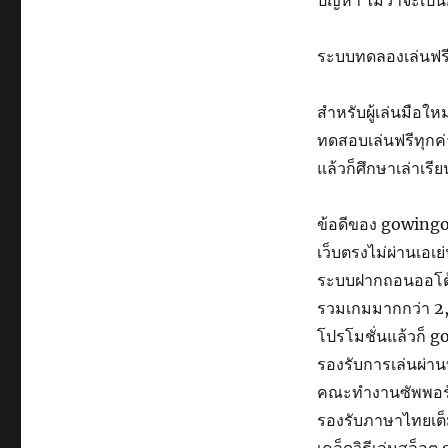
ระบบทดลองเล่นฟรี
สำหรับผู้เล่นมือใ
ทดสอบเล่นฟรีทุกค
แล้วก็ศึกษาเล่าเร
ข้อดีของ gowingo ท
เว็บตรงไม่ผ่านเอเย
ระบบฝากถอนออโต้ที
รวมเกมมากกว่า 2,
โปรโมชั่นแล้วก็ go
รองรับการเล่นผ่านท
คณะทำงานซัพพอร์
รองรับภาษาไทยเต็
เคล็ดวิธีเล่นสล็อ