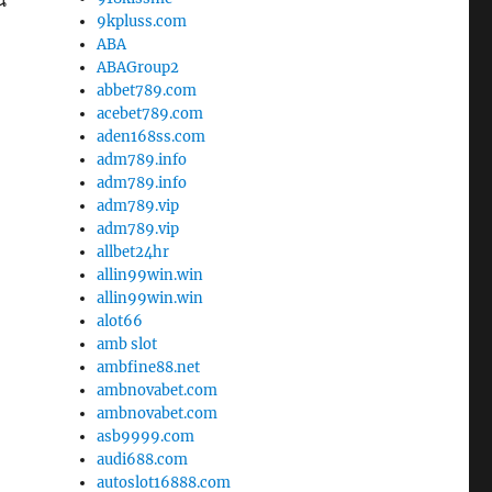
9kpluss.com
ABA
ABAGroup2
abbet789.com
acebet789.com
aden168ss.com
adm789.info
adm789.info
adm789.vip
adm789.vip
allbet24hr
allin99win.win
allin99win.win
alot66
amb slot
ambfine88.net
ambnovabet.com
ambnovabet.com
asb9999.com
audi688.com
autoslot16888.com