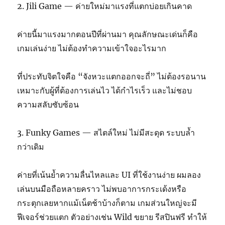
2. Jili Game — ค่ายใหม่มาแรงที่แตกบ่อยเกินคาด
ค่ายนี้มาแรงมากตอนปีที่ผ่านมา คุณลักษณะเด่นก็คือ
เกมเล่นง่าย ไม่ต้องทำความเข้าใจอะไรมาก
ที่ประทับจิตใจคือ “จังหวะแตกออกจะถี่” ไม่ต้องรอนาน
เหมาะกับผู้ที่ต้องการเล่นไว ได้กำไรเร็ว และไม่ชอบ
ความสลับซับซ้อน
3. Funky Games — สไตล์ใหม่ ไม่มีสะดุด ระบบล้ำ
กว่าเดิม
ค่ายที่เน้นย้ำความลื่นไหลและ UI ที่ใช้งานง่าย ผมลอง
เล่นบนมือถือหลายคราว ไม่พบอาการกระเด้งหรือ
กระตุกเลยหากแม้เน็ตช้าบ้างก็ตาม เกมส่วนใหญ่จะมี
ฟีเจอร์ช่วยแตก ตัวอย่างเช่น Wild ขยาย รีสปินฟรี ทำให้