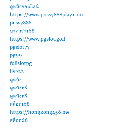
ดูหนังออนไลน์
https://www.pussy888play.com
pussy888
บาคาร่า168
https://www.pgslot.golf
pgslot77
pg99
fullslotpg
live22
ดูหนัง
ดูหนังฟรี
ดูหนังฟรี
สล็อต168
https://hongkong456.me
สล็อต66