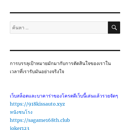
ค้นห
ค้นหา:
การบรรลุเป้าหมายมักมากับการตัดสินใจของเราใน
เวลาที่เรารับมันอย่างจริงใจ
เว็บสล็อตและบาคาร่าของโครตดีเว็บนี้เล่นแล้วรวยจัดๆ
https://918kissauto.xyz
หนังชนโรง
https://sagame168th.club
joker123