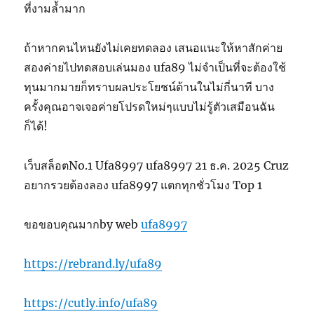
ที่งามล้ำมาก
ถ้าหากคนไหนยังไม่เคยทดลอง เสนอแนะให้หาสักค่าย
สองค่ายไปทดสอบเล่นมอง ufa89 ไม่จำเป็นที่จะต้องใช้
ทุนมากมายก็ทราบผลประโยชน์ด้านในไม่กี่นาที บาง
ครั้งคุณอาจเจอค่ายโปรดใหม่ๆแบบไม่รู้ตัวเสมือนฉัน
ก็ได้!
เว็บสล็อตNo.1 Ufa8997 ufa8997 21 ธ.ค. 2025 Cruz
อยากรวยต้องลอง ufa8997 แตกทุกชั่วโมง Top 1
ขอขอบคุณมากby web
ufa8997
https://rebrand.ly/ufa89
https://cutly.info/ufa89