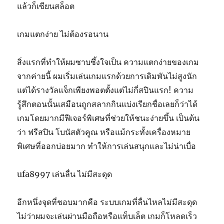
แล้วก็เซียนสล็อต
เกมแตกง่าย ไม่ต้องรอนาน
สิ่งแรกที่ทำให้ผมซาบซึ้งใจเป็น ความแตกง่ายของเกม
จากค่ายนี้ ผมเริ่มเล่นเกมแรกด้วยการเดิมพันไม่สูงนัก
แต่ได้รางวัลแจ็กเพียงพอตตั้งแต่ไม่กี่สปินแรก! ความ
รู้สึกตอนนั้นเสมือนถูกสลากกินแบ่งเรียกชื่อเลยก็ว่าได้
เกมโดยมากมีฟีเจอร์พิเศษที่ช่วยให้ชนะง่ายขึ้น เป็นต้น
ว่า ฟรีสปิน โบนัสตัวคูณ หรือแม้กระทั้งเครื่องหมาย
พิเศษที่ออกบ่อยมาก ทำให้การเล่นสนุกและไม่น่าเบื่อ
ufa8997 เล่นลื่น ไม่มีสะดุด
อีกหนึ่งจุดที่ชอบมากคือ ระบบเกมที่ลื่นไหลไม่มีสะดุด
ไม่ว่าผมจะเล่นผ่านมือถือหรือแท็บเล็ต เกมก็โหลดเร็ว