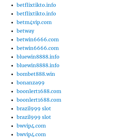
betflixtikto.info
betflixtikto.info
betm4vip.com
betway
betwin6666.com
betwin6666.com
bluewin8888.info
bluewin8888.info
bombet888.win
bonanza99
boonlert1688.com
boonlert1688.com
brazil999 slot
brazil999 slot
bwvip4.com
bwvip4.com