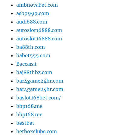
ambnovabet.com
asb9999.com
audi688.com
autoslot16888.com
autoslot16888.com
ba88th.com
babet555.com
Baccarat
baj88thbz.com
bar4game24hr.com
bar4game24hr.com
baslot168bet.com/
bbp168.me
bbp168.me
bestbet
betboxclubs.com