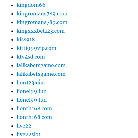
kingdom66
kingromans789.com
kingromans789.com
kingxxxbet123.com
kiss918
kitti999vip.com
ktv4sd.com
lalikabetsgame.com
lalikabetsgame.com
lion123สล็อต
lionel99.fun
lionel99.fun
lionth168.com
lionth168.com
live22
live22slot