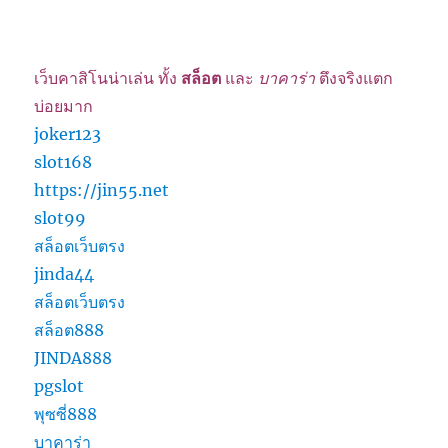
เว็บคาสิโนน่าเล่น ทั้ง
สล็อต
และ
บาคาร่า
ตึงจริงแตก
บ่อยมาก
joker123
slot168
https://jin55.net
slot99
สล็อตเว็บตรง
jinda44
สล็อตเว็บตรง
สล็อต888
JINDA888
pgslot
พุซซี่888
บาคาร่า