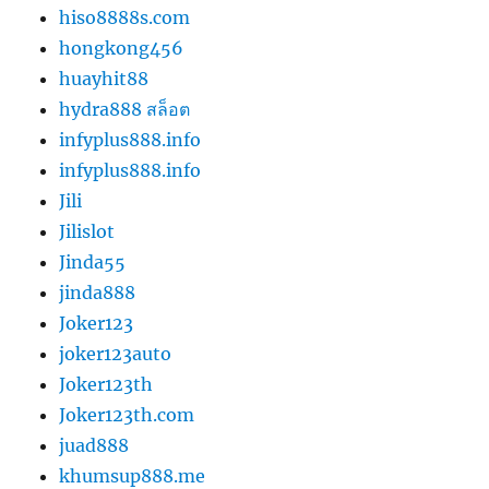
hiso8888s.com
hongkong456
huayhit88
hydra888 สล็อต
infyplus888.info
infyplus888.info
Jili
Jilislot
Jinda55
jinda888
Joker123
joker123auto
Joker123th
Joker123th.com
juad888
khumsup888.me