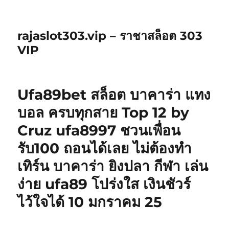
rajaslot303.vip – ราชาสล็อต 303
VIP
Ufa89bet สล็อต บาคาร่า แทง
บอล ครบทุกสาย Top 12 by
Cruz ufa8997 ชวนเพื่อน
รับ100 ถอนได้เลย ไม่ต้องทำ
เทิร์น บาคาร่า ยิงปลา กีฬา เล่น
ง่าย ufa89 โปร่งใส เงินชัวร์
ไว้ใจได้ 10 มกราคม 25