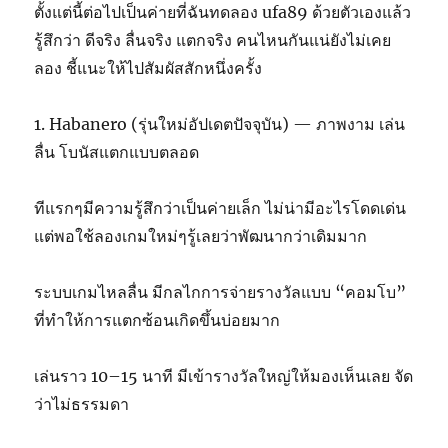
ตั้งแต่นี้ต่อไปเป็นค่ายที่ฉันทดลอง ufa89 ด้วยตัวเองแล้ว
รู้สึกว่า ดีจริง ลื่นจริง แตกจริง คนไหนกันแน่ยังไม่เคย
ลอง ชี้แนะให้ไปสัมผัสสักหนึ่งครั้ง
1. Habanero (รุ่นใหม่อัปเดตปัจจุบัน) — ภาพงาม เล่น
ลื่น โบนัสแตกแบบตลอด
ทีแรกๆมีความรู้สึกว่าเป็นค่ายเล็ก ไม่น่ามีอะไรโดดเด่น
แต่พอใช้ลองเกมใหม่ๆรู้เลยว่าพัฒนากว่าเดิมมาก
ระบบเกมไหลลื่น มีกลไกการจ่ายรางวัลแบบ “คอมโบ”
ที่ทำให้การแตกซ้อนเกิดขึ้นบ่อยมาก
เล่นราว 10–15 นาที มีเข้ารางวัลใหญ่ให้มองเห็นเลย จัด
ว่าไม่ธรรมดา