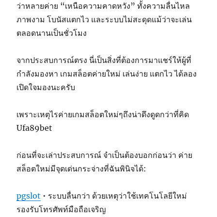
ว่าหลายค่าย “เหนือความคาดหวัง” ทั้งความลื่นไหล
ภาพงาม โบนัสแตกไว และระบบไม่สะดุดแม้ว่าจะเล่น
ตลอดนานเป็นชั่วโมง
จากประสบการณ์ตรง นี่เป็นสิ่งที่ต้องการมาแชร์ให้ผู้ที่
กำลังมองหา เกมสล็อตค่ายใหม่ เล่นง่าย แตกไว ได้ลอง
เปิดใจมองนะครับ
เพราะเหตุไรค่ายเกมสล็อตใหม่ๆถึงน่าดึงดูดกว่าที่คิด
Ufa89bet
ก่อนที่จะเล่าประสบการณ์ จำเป็นต้องบอกก่อนว่า ค่าย
สล็อตใหม่มีจุดเด่นกระจ่างที่ฉันพินิจได้:
pgslot
• ระบบลื่นกว่า ด้วยเหตุว่าใช้เทคโนโลยีใหม่
รองรับโทรศัพท์มือถือเจริญ