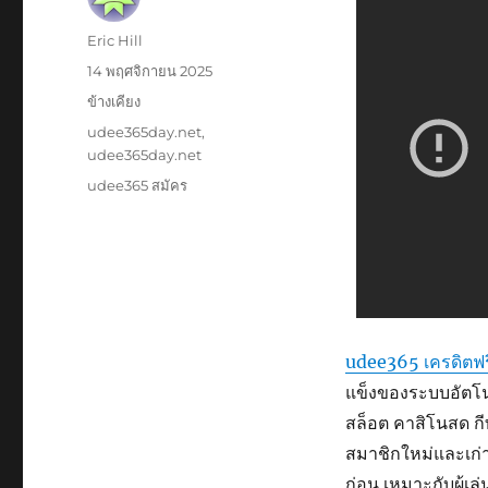
ผู้
Eric Hill
เขียน
เขียน
14 พฤศจิกายน 2025
เมื่อ
รูป
ข้างเคียง
แบบ
หมวด
udee365day.net
,
เรื่อง
หมู่
udee365day.net
ป้าย
udee365 สมัคร
กำกับ
udee365 เครดิตฟร
แข็งของระบบอัตโนม
สล็อต คาสิโนสด ก
สมาชิกใหม่และเก่า
ก่อน เหมาะกับผู้เล่