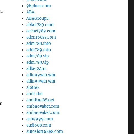
9kpluss.com
ัน
ABA
ABAGroup2
abbet789.com
acebet789.com
aden168ss.com
adm789.info
adm789.info
adm789.vip
adm789.vip
allbet24hr
allin99win.win
allin99win.win
alot66
amb slot
ambfine88.net
ือ
ambnovabet.com
ambnovabet.com
asb9999.com
audi688.com
autoslot16888.com