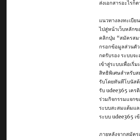
ส่งเอกสารอะไรก็ตา
แนวทางลงทะเบีย
ไปสู่หน้าเว็บหลัก
คลิกปุ่ม “สมัครสม
กรอกข้อมูลส่วนตัว ด
กดรับรอง ระบบจะสร
เข้าสู่ระบบเพื่อเริ่
สิทธิพิเศษสำหรับ
รับโดยทันทีโบนัส
รับ udee365 เครดิ
ร่วมกิจกรรมแจกขอ
ระบบสะสมแต้มแลก
ระบบ udee365 เข้
ภายหลังจากสมัครส