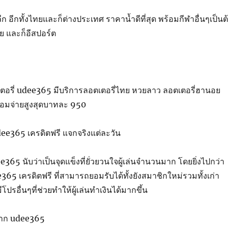
ก อีกทั้งไทยและก็ต่างประเทศ ราคาน้ำดีที่สุด พร้อมกีฬาอื่นๆเป็นต
ย และก็อีสปอร์ต
อรี่ udee365 มีบริการลอตเตอรี่ไทย หวยลาว ลอตเตอรี่ฮานอย
้อมจ่ายสูงสุดบาทละ 950
dee365 เครดิตฟรี แจกจริงแต่ละวัน
65 นับว่าเป็นจุดแข็งที่ยั่วยวนใจผู้เล่นจำนวนมาก โดยยิ่งไปกว่า
365 เครดิตฟรี ที่สามารถยอมรับได้ทั้งยังสมาชิกใหม่รวมทั้งเก่า
โปรอื่นๆที่ช่วยทำให้ผู้เล่นทำเงินได้มากขึ้น
จาก udee365