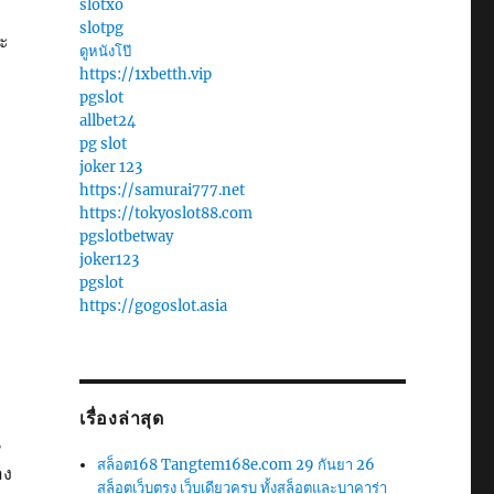
slotxo
slotpg
ละ
ดูหนังโป๊
https://1xbetth.vip
pgslot
allbet24
pg slot
joker 123
https://samurai777.net
https://tokyoslot88.com
pgslotbetway
joker123
pgslot
https://gogoslot.asia
เรื่องล่าสุด
น
สล็อต168 Tangtem168e.com 29 กันยา 26
อง
สล็อตเว็บตรง เว็บเดียวครบ ทั้งสล็อตและบาคาร่า