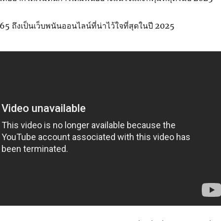
 ถึงเป็นเว็บพนันออนไลน์ที่น่าไว้ใจที่สุดในปี 2025