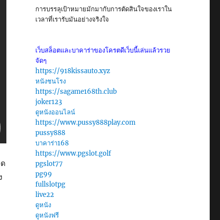
การบรรลุเป้าหมายมักมากับการตัดสินใจของเราใน
เวลาที่เรารับมันอย่างจริงใจ
เว็บสล็อตและบาคาร่าของโครตดีเว็บนี้เล่นแล้วรวย
จัดๆ
https://918kissauto.xyz
หนังชนโรง
https://sagame168th.club
joker123
ดูหนังออนไลน์
https://www.pussy888play.com
pussy888
บาคาร่า168
https://www.pgslot.golf
ุด
pgslot77
pg99
ง
fullslotpg
live22
ดูหนัง
ดูหนังฟรี