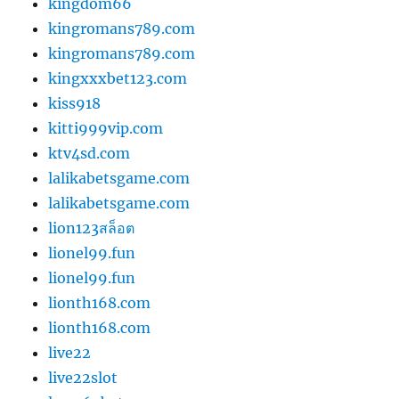
kingdom66
kingromans789.com
kingromans789.com
kingxxxbet123.com
kiss918
kitti999vip.com
ktv4sd.com
lalikabetsgame.com
lalikabetsgame.com
lion123สล็อต
lionel99.fun
lionel99.fun
lionth168.com
lionth168.com
live22
live22slot