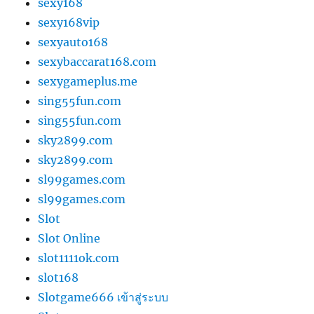
sexy168
sexy168vip
sexyauto168
sexybaccarat168.com
sexygameplus.me
sing55fun.com
sing55fun.com
sky2899.com
sky2899.com
sl99games.com
sl99games.com
Slot
Slot Online
slot1111ok.com
slot168
Slotgame666 เข้าสู่ระบบ