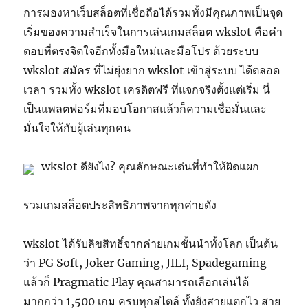
การมองหาเว็บสล็อตที่เชื่อถือได้รวมทั้งมีคุณภาพเป็นจุด
เริ่มของความสำเร็จในการเล่นเกมสล็อต wkslot คือคำ
ตอบที่ตรงจิตใจอีกทั้งมือใหม่และมือโปร ด้วยระบบ
wkslot สมัคร ที่ไม่ยุ่งยาก wkslot เข้าสู่ระบบ ได้ตลอด
เวลา รวมทั้ง wkslot เครดิตฟรี ที่แจกจริงตั้งแต่เริ่ม นี่
เป็นแพลตฟอร์มที่มอบโอกาสแล้วก็ความเชื่อมั่นและ
มั่นใจให้กับผู้เล่นทุกคน
wkslot ดียังไง? คุณลักษณะเด่นที่ทำให้ผิดแผก
รวมเกมสล็อตประสิทธิภาพจากทุกค่ายดัง
wkslot ได้รับลิขสิทธิ์จากค่ายเกมชั้นนำทั้งโลก เป็นต้น
ว่า PG Soft, Joker Gaming, JILI, Spadegaming
แล้วก็ Pragmatic Play คุณสามารถเลือกเล่นได้
มากกว่า 1,500 เกม ครบทุกสไตล์ ทั้งยังสายแตกไว สาย