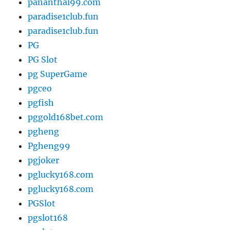
pananthai99.com
paradise1club.fun
paradise1club.fun
PG
PG Slot
pg SuperGame
pgceo
pgfish
pggold168bet.com
pgheng
Pgheng99
pgjoker
pglucky168.com
pglucky168.com
PGSlot
pgslot168