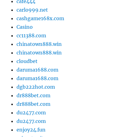
cafe444
carlo999.net
cashgame168x.com
Casino
cc11388.com
chinatown888.win
chinatown888.win
cloudbet
daruma1688.com
daruma1688.com
dgb222hot.com
dr888bet.com
dr888bet.com
du2477.com
du2477.com
enjoy24.fun