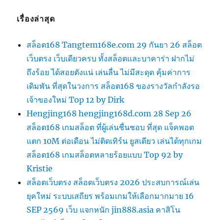
เรื่องล่าสุด
สล็อต168 Tangtem168e.com 29 กันยา 26 สล็อต
เว็บตรง เว็บเดียวครบ ทั้งสล็อตและบาคาร่า ฝากไม่
ถึงร้อย ได้สอยตังแน่ เล่นลื่น ไม่มีสะดุด คุ้มค่าการ
เดิมพัน ที่สุดในวงการ สล็อต168 ของรางวัลกำลังรอ
เจ้าของใหม่ Top 12 by Dirk
Hengjing168 hengjing168d.com 28 Sep 26
สล็อต168 เกมสล็อต ที่ผู้เล่นชื่นชอบ ที่สุด แจ็คพอต
แตก 10M ต่อเดือน ไม่ติดเทิร์น ยูสเดียว เล่นได้ทุกเกม
สล็อต168 เกมสล็อตหลายร้อยแบบ Top 92 by
Kristie
สล็อตเว็บตรง สล็อตเว็บตรง 2026 ประสบการณ์เล่น
ยุคใหม่ ระบบเสถียร พร้อมเกมให้เลือกมากมาย 16
SEP 2569 เว็บ แจกหนัก jin888.asia คาสิโน