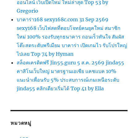
ออนไลน์ เว็บเปิดใหม่ ใหม่ล่าสุด Top 53 by
Gregorio
บาคาร่า168 sexy168c.com 31 Sep 2569
sexy168 เว็บไพ่สดที่ตอบโจทย์คนยุคใหม่ สมาชิก
ใหม่ 100% รองรับทุกธนาคาร ถอนเร็วทันใจ สัมผัส
โต๊ะสดระดับพรีเมียม บาคาร่า เปิดเกมไว รับโปรใหญ่
ไปเลย Top 74 by Hyman
สล็อตเครดิตฟรี Jin55.guru 5 ส.ค. 2569 jinda55
คาสิโนเว็บใหญ่ มาตรฐานเอเชีย แคชแบค 10%
แนะนำเพื่อนรับ 5% ประสบการณ์เกมเหนือระดับ
jinda55 คลิกเดียวเริ่มได้ Top 41 by Ella
หมวดหมู่