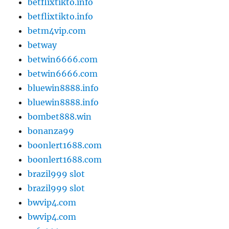
betflixtikto.info
betflixtikto.info
betm4vip.com
betway
betwin6666.com
betwin6666.com
bluewin8888.info
bluewin8888.info
bombet888.win
bonanza99
boonlert1688.com
boonlert1688.com
brazil999 slot
brazil999 slot
bwvip4.com
bwvip4.com