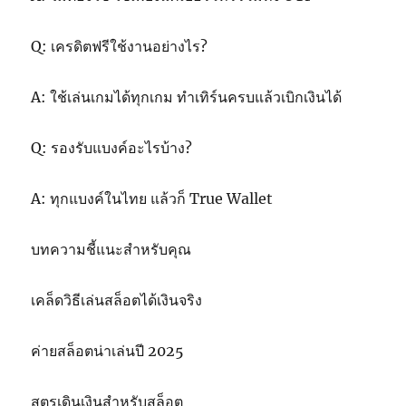
Q: เครดิตฟรีใช้งานอย่างไร?
A: ใช้เล่นเกมได้ทุกเกม ทำเทิร์นครบแล้วเบิกเงินได้
Q: รองรับแบงค์อะไรบ้าง?
A: ทุกแบงค์ในไทย แล้วก็ True Wallet
บทความชี้แนะสำหรับคุณ
เคล็ดวิธีเล่นสล็อตได้เงินจริง
ค่ายสล็อตน่าเล่นปี 2025
สูตรเดินเงินสำหรับสล็อต