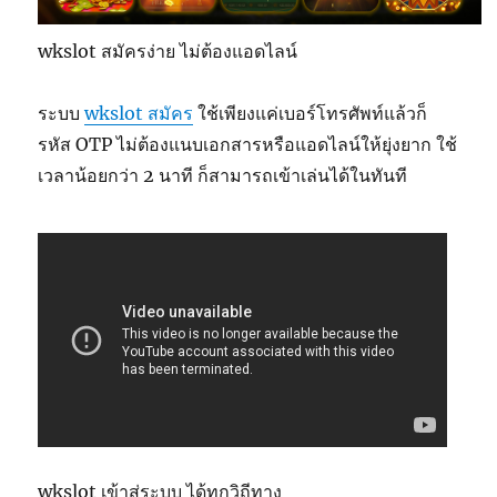
wkslot สมัครง่าย ไม่ต้องแอดไลน์
ระบบ
wkslot สมัคร
ใช้เพียงแค่เบอร์โทรศัพท์แล้วก็
รหัส OTP ไม่ต้องแนบเอกสารหรือแอดไลน์ให้ยุ่งยาก ใช้
เวลาน้อยกว่า 2 นาที ก็สามารถเข้าเล่นได้ในทันที
wkslot เข้าสู่ระบบ ได้ทุกวิถีทาง