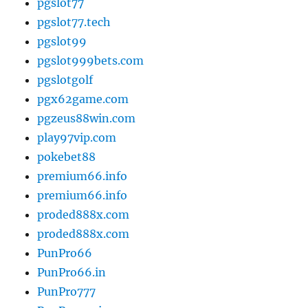
pgslot77
pgslot77.tech
pgslot99
pgslot999bets.com
pgslotgolf
pgx62game.com
pgzeus88win.com
play97vip.com
pokebet88
premium66.info
premium66.info
proded888x.com
proded888x.com
PunPro66
PunPro66.in
PunPro777