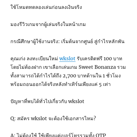
ใช้โหมดทดลองเล่นก่อนลงเงินจริง
มองรีวิวเกมจากผู้เล่นจริงในหน้าเกม
กรณีศึกษาผู้ใช้งานจริง: เริ่มต้นจากศูนย์ สู่กำไรหลักพัน
คุณเก่ง ลงทะเบียนใหม่
wkslot
รับเครดิตฟรี 100 บาท
โดยไม่ต้องฝาก เขาเลือกเล่นเกม Sweet Bonanza รวม
ทั้งสามารถได้กำไรได้ถึง 2,700 บาทด้านใน 1 ชั่วโมง
พร้อมถอนออกได้จริงหลังทำเทิร์นเพียงแค่ 5 เท่า
ปัญหาที่พบได้ทั่วไปเกี่ยวกับ wkslot
Q: สมัคร wkslot จะต้องใช้เอกสารไหม?
A: ไม่ต้องใช้ ใช้เพียงแค่เบอร์โทรรวมทั้ง OTP