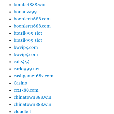
bombet888.win
bonanza99
boonlert1688.com
boonlert1688.com
brazil999 slot
brazil999 slot
bwvip4.com
bwvip4.com
cafe444
carlo999.net
cashgame168x.com
Casino
cc11388.com
chinatown888.win
chinatown888.win
cloudbet