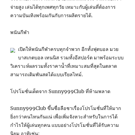
จ่ายสูง เล่นได้ทุกเพศทุกวัย เหมาะกับผู้เล่นที่ต้องการ
ความบันเทิงพร้อมกันกับการผลิตรายได้.
พนันกีฬา
เปิดให้พนันกีฬาครบทุกจำพวก อีกทั้งฟุตบอล มวย
บาสเกตบอล เทนนิส รวมทั้งอีสปอร์ต มาพร้อมระบบ
วิเคราะห์ผลรวมทั้งราคาน้ำที่เหมาะสมที่สุดในตลาด
สามารถเดิมพันสดได้แบบเรียลไทม์.
โปรโมชั่นเด็ดจาก Sunny999Club ที่ห้ามพลาด
Sunny999Club ขึ้นชื่อลือชาเรื่องโปรโมชั่นที่ให้มาก
ยิ่งกว่าคนไหนกันแน่ เพื่อเพิ่มจังหวะสำหรับในการได้
กำไรให้ผู้เล่นทุกคน แบบอย่างโปรโมชั่นที่ได้รับความ
นิยม อาทิเช่น: