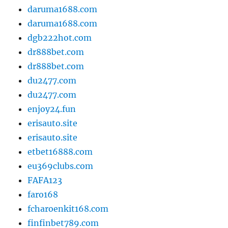
daruma1688.com
daruma1688.com
dgb222hot.com
dr888bet.com
dr888bet.com
du2477.com
du2477.com
enjoy24.fun
erisauto.site
erisauto.site
etbet16888.com
eu369clubs.com
FAFA123
faro168
fcharoenkit168.com
finfinbet789.com