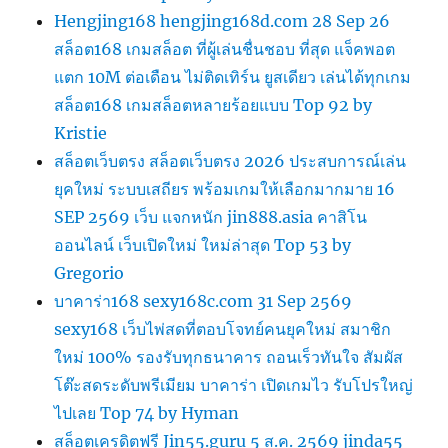
Hengjing168 hengjing168d.com 28 Sep 26
สล็อต168 เกมสล็อต ที่ผู้เล่นชื่นชอบ ที่สุด แจ็คพอต
แตก 10M ต่อเดือน ไม่ติดเทิร์น ยูสเดียว เล่นได้ทุกเกม
สล็อต168 เกมสล็อตหลายร้อยแบบ Top 92 by
Kristie
สล็อตเว็บตรง สล็อตเว็บตรง 2026 ประสบการณ์เล่น
ยุคใหม่ ระบบเสถียร พร้อมเกมให้เลือกมากมาย 16
SEP 2569 เว็บ แจกหนัก jin888.asia คาสิโน
ออนไลน์ เว็บเปิดใหม่ ใหม่ล่าสุด Top 53 by
Gregorio
บาคาร่า168 sexy168c.com 31 Sep 2569
sexy168 เว็บไพ่สดที่ตอบโจทย์คนยุคใหม่ สมาชิก
ใหม่ 100% รองรับทุกธนาคาร ถอนเร็วทันใจ สัมผัส
โต๊ะสดระดับพรีเมียม บาคาร่า เปิดเกมไว รับโปรใหญ่
ไปเลย Top 74 by Hyman
สล็อตเครดิตฟรี Jin55.guru 5 ส.ค. 2569 jinda55