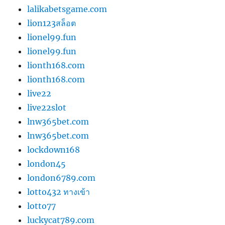
lalikabetsgame.com
lion123สล็อต
lionel99.fun
lionel99.fun
lionth168.com
lionth168.com
live22
live22slot
lnw365bet.com
lnw365bet.com
lockdown168
london45
london6789.com
lotto432 ทางเข้า
lotto77
luckycat789.com