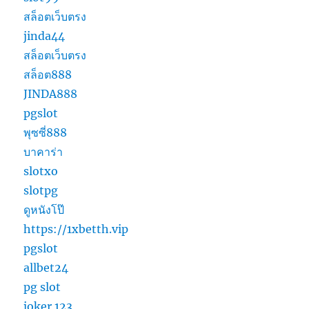
สล็อตเว็บตรง
jinda44
สล็อตเว็บตรง
สล็อต888
JINDA888
pgslot
พุซซี่888
บาคาร่า
slotxo
slotpg
ดูหนังโป๊
https://1xbetth.vip
pgslot
allbet24
pg slot
joker 123