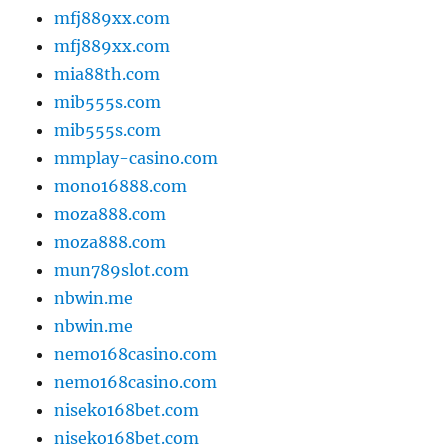
mfj889xx.com
mfj889xx.com
mia88th.com
mib555s.com
mib555s.com
mmplay-casino.com
mono16888.com
moza888.com
moza888.com
mun789slot.com
nbwin.me
nbwin.me
nemo168casino.com
nemo168casino.com
niseko168bet.com
niseko168bet.com