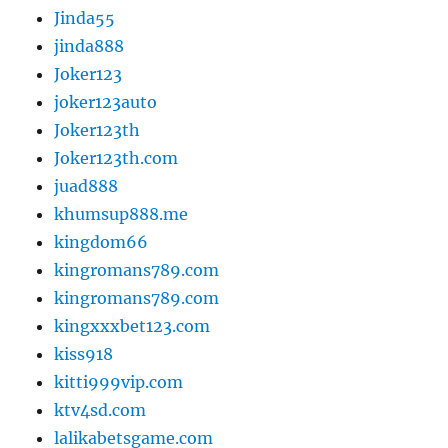
Jinda55
jinda888
Joker123
joker123auto
Joker123th
Joker123th.com
juad888
khumsup888.me
kingdom66
kingromans789.com
kingromans789.com
kingxxxbet123.com
kiss918
kitti999vip.com
ktv4sd.com
lalikabetsgame.com