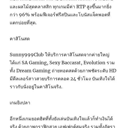
และผลไม้สุดคลาสสิก ทุกเกมมีค่า RTP สูงขึ้นมากยิ่ง
กว่า 96% พร้อมฟีเจอร์ฟรีสปินและโบนัสแจ็คพอตที่
แตกบ่อยที่สุด.
คาสิโนสด
Sunny999Club ให้บริการคาสิโนสดจากค่ายใหญ่
ได้แก่ SA Gaming, Sexy Baccarat, Evolution รวม
ทั้ง Dream Gaming ถ่ายทอดสดด้วยภาพชัดระดับ HD
มีดีลเลอร์สาวสวยบริการตลอด 24 ชั่วโมง บันเทิงใจได้
ราวกับนั่งอยู่ในคาสิโนจริง.
เกมยิงปลา
อีกหนึ่งเกมยอดฮิตที่ทั้งยังเล่นบันเทิงใจแล้วก็ทำเงินได้
จริง ด้วยภาพกราฟิกสวย เอฟเฟกต์สมจริง รวมทั้งอัตรา