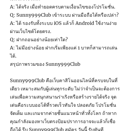
A: ได้จริง เมื่อทำยอดครบตามเงื่อนไขของโปรโมชั่น.
Q: Sunny999Club เข้าระบบ ผ่านมือถือได้หรือเปล่า?
A: ได้ รองรับทั้งระบบ iOS แล้วก็ Android ใช้งานง่าย
ผ่านเว็บไซต์โดยตรง.
Q: ฝากถอนอย่างน้อยเท่าใด?
A: ไม่มีอย่างน้อย ฝากเริ่มเพียงแค่ 1 บาทก็สามารถเล่น
ได้.
สรุปภาพรวมของ Sunny999Club
Sunny999Club คือเว็บคาสิโนออนไลน์ที่ครบจบในที่
เดียว เหมาะสมกับผู้เล่นทุกระดับ ไม่ว่าจำเป็นจะต้องการ
เล่นเพื่อความสนุกสนานร่าเริงหรือสร้างรายได้จริง จุด
เด่นคือระบบออโต้ที่รวดเร็วทันใจ ปลอดภัย โปรโมชั่น
จัดเต็ม และเกมจากค่ายชั้นแนวหน้าทั่วทั้งโลก ถ้าหาก
คุณกำลังมองหาเว็บตรงป้อมปราการอาจจะแล้วก็เชื่อ
ถือได้ รีบ Sunny999Club สมัคร วันนี้ รับทันที