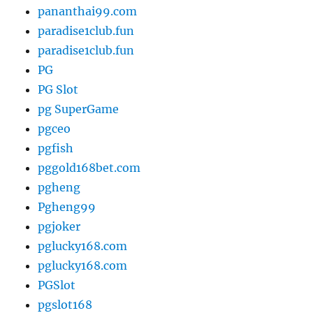
pananthai99.com
paradise1club.fun
paradise1club.fun
PG
PG Slot
pg SuperGame
pgceo
pgfish
pggold168bet.com
pgheng
Pgheng99
pgjoker
pglucky168.com
pglucky168.com
PGSlot
pgslot168