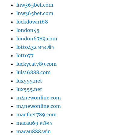
lnw365bet.com
lnw365bet.com
lockdown168
london45
london6789.com
lotto432 ทางเข้า
lotto77
luckycat789.com
luis16888.com
lux555.net
lux555.net
m4newonline.com
m4newonline.com
mac1bet789.com
macau69 สมัคร
macau888.win