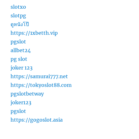
slotxo
slotpg
ดูหนังโป๊
https://1xbetth.vip
pgslot
allbet24
pg slot
joker 123
https://samurai777.net
https://tokyoslot88.com
pgslotbetway
joker123
pgslot
https://gogoslot.asia