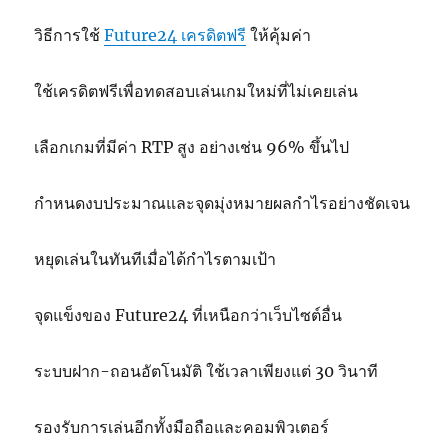
วิธีการใช้
Future24 เครดิตฟรี
ให้คุ้มค่า
ใช้เครดิตฟรีเพื่อทดสอบเล่นเกมใหม่ที่ไม่เคยเล่น
เลือกเกมที่มีค่า RTP สูง อย่างเช่น 96% ขึ้นไป
กำหนดงบประมาณและจุดมุ่งหมายผลกำไรอย่างชัดเจน
หยุดเล่นในทันทีเมื่อได้กำไรตามเป้า
จุดแข็งของ Future24 ที่เหนือกว่าเว็บไซต์อื่น
ระบบฝาก-ถอนอัตโนมัติ ใช้เวลาเพียงแต่ 30 วินาที
รองรับการเล่นอีกทั้งมือถือและคอมพิวเตอร์