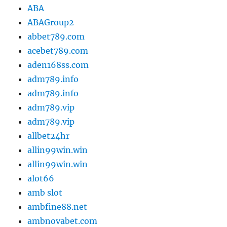
ABA
ABAGroup2
abbet789.com
acebet789.com
aden168ss.com
adm789.info
adm789.info
adm789.vip
adm789.vip
allbet24hr
allin99win.win
allin99win.win
alot66
amb slot
ambfine88.net
ambnovabet.com