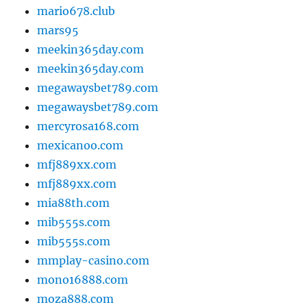
mario678.club
mars95
meekin365day.com
meekin365day.com
megawaysbet789.com
megawaysbet789.com
mercyrosa168.com
mexicanoo.com
mfj889xx.com
mfj889xx.com
mia88th.com
mib555s.com
mib555s.com
mmplay-casino.com
mono16888.com
moza888.com