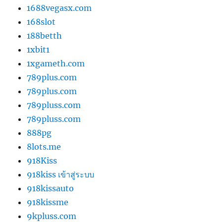
1688vegasx.com
168slot
188betth
1xbit1
1xgameth.com
789plus.com
789plus.com
789pluss.com
789pluss.com
888pg
8lots.me
918Kiss
918kiss เข้าสู่ระบบ
918kissauto
918kissme
9kpluss.com