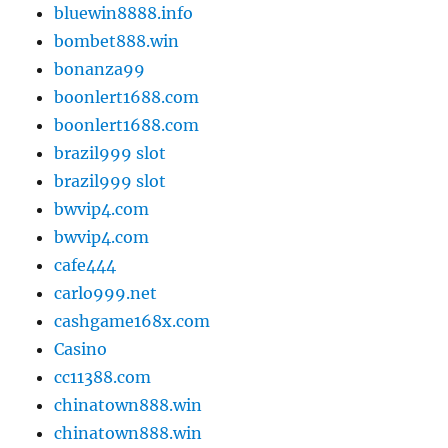
bluewin8888.info
bombet888.win
bonanza99
boonlert1688.com
boonlert1688.com
brazil999 slot
brazil999 slot
bwvip4.com
bwvip4.com
cafe444
carlo999.net
cashgame168x.com
Casino
cc11388.com
chinatown888.win
chinatown888.win