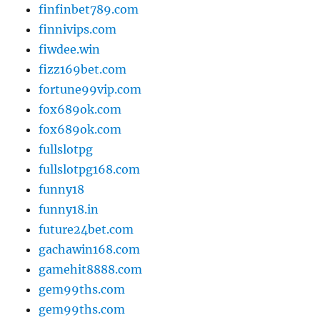
finfinbet789.com
finnivips.com
fiwdee.win
fizz169bet.com
fortune99vip.com
fox689ok.com
fox689ok.com
fullslotpg
fullslotpg168.com
funny18
funny18.in
future24bet.com
gachawin168.com
gamehit8888.com
gem99ths.com
gem99ths.com