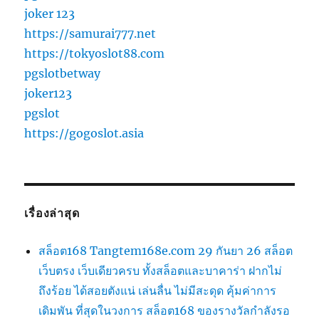
joker 123
https://samurai777.net
https://tokyoslot88.com
pgslotbetway
joker123
pgslot
https://gogoslot.asia
เรื่องล่าสุด
สล็อต168 Tangtem168e.com 29 กันยา 26 สล็อต
เว็บตรง เว็บเดียวครบ ทั้งสล็อตและบาคาร่า ฝากไม่
ถึงร้อย ได้สอยตังแน่ เล่นลื่น ไม่มีสะดุด คุ้มค่าการ
เดิมพัน ที่สุดในวงการ สล็อต168 ของรางวัลกำลังรอ