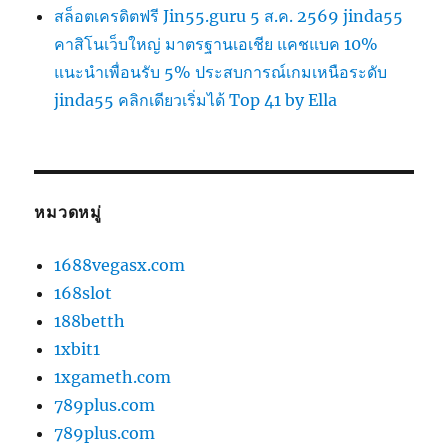
สล็อตเครดิตฟรี Jin55.guru 5 ส.ค. 2569 jinda55
คาสิโนเว็บใหญ่ มาตรฐานเอเชีย แคชแบค 10%
แนะนำเพื่อนรับ 5% ประสบการณ์เกมเหนือระดับ
jinda55 คลิกเดียวเริ่มได้ Top 41 by Ella
หมวดหมู่
1688vegasx.com
168slot
188betth
1xbit1
1xgameth.com
789plus.com
789plus.com