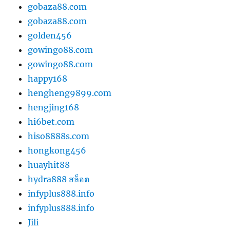
gobaza88.com
gobaza88.com
golden456
gowingo88.com
gowingo88.com
happy168
hengheng9899.com
hengjing168
hi6bet.com
hiso8888s.com
hongkong456
huayhit88
hydra888 สล็อต
infyplus888.info
infyplus888.info
Jili