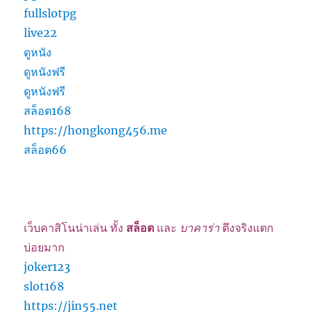
fullslotpg
live22
ดูหนัง
ดูหนังฟรี
ดูหนังฟรี
สล็อต168
https://hongkong456.me
สล็อต66
เว็บคาสิโนน่าเล่น ทั้ง
สล็อต
และ
บาคาร่า
ตึงจริงแตก
บ่อยมาก
joker123
slot168
https://jin55.net