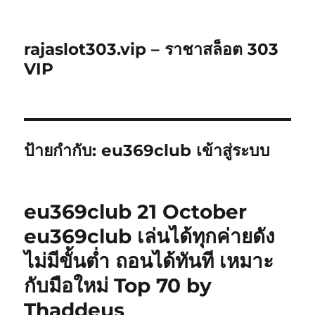
rajaslot303.vip – ราชาสล็อต 303
VIP
ป้ายกำกับ:
eu369club เข้าสู่ระบบ
eu369club 21 October
eu369club เล่นได้ทุกค่ายดัง
ไม่มีขั้นต่ำ ถอนได้ทันที เหมาะ
กับมือใหม่ Top 70 by
Thaddeus