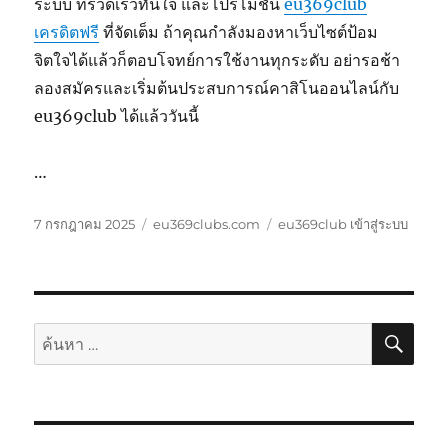
ระบบ ที่รวดเร็วทันใจ และโปรโมชั่น
eu369club
เครดิตฟรี
ที่จัดเต็ม ถ้าคุณกำลังมองหาเว็บไซต์ป้อม
จิตใจได้แล้วก็ตอบโจทย์การใช้งานทุกระดับ อย่ารอช้า
ลองสมัครและเริ่มต้นประสบการณ์คาสิโนออนไลน์กับ
eu369club ได้แล้ววันนี้
…
เขียน
หมวด
ป้าย
7 กรกฎาคม 2025
eu369clubs.com
eu369club เข้าสู่ระบบ
เมื่อ
หมู่
กำกับ
ค้นห
ค้นหา: