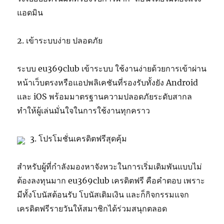
แอดมิน
2. เข้าระบบง่าย ปลอดภัย
ระบบ eu369club เข้าระบบ ใช้งานง่ายด้วยการเข้าผ่าน
หน้าเว็บตรงหรือแอปพลิเคชันที่รองรับทั้งยัง Android
และ iOS พร้อมมาตรฐานความปลอดภัยระดับสากล
ทำให้ผู้เล่นมั่นใจในการใช้งานทุกคราว
3. โปรโมชั่นเครดิตฟรีสุดคุ้ม
สำหรับผู้ที่กำลังมองหาจังหวะในการเริ่มเดิมพันแบบไม่
ต้องลงทุนมาก eu369club เครดิตฟรี คือคำตอบ เพราะ
มีทั้งโบนัสต้อนรับ โบนัสเติมเงิน และก็กิจกรรมแจก
เครดิตฟรีรายวันให้สมาชิกได้ร่วมสนุกตลอด