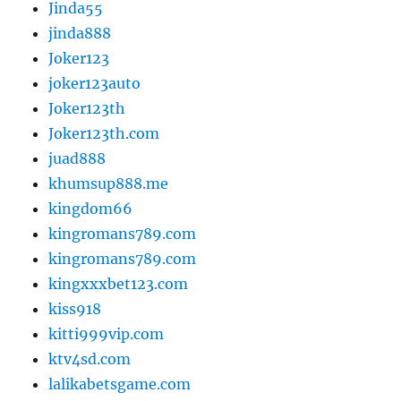
Jinda55
jinda888
Joker123
joker123auto
Joker123th
Joker123th.com
juad888
khumsup888.me
kingdom66
kingromans789.com
kingromans789.com
kingxxxbet123.com
kiss918
kitti999vip.com
ktv4sd.com
lalikabetsgame.com