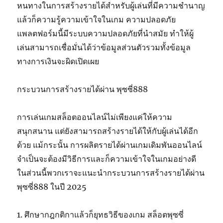
หนทางในการสร้างรายได้สำหรับผู้เล่นที่มีความชำนาญ
แล้วก็ความรู้ความเข้าใจในเกม ความปลอดภัย
แพลตฟอร์มนี้มีระบบความปลอดภัยที่นำสมัย ทำให้ผู้
เล่นสามารถเชื่อมั่นได้ว่าข้อมูลส่วนตัวรวมทั้งข้อมูล
ทางการเงินจะผิดเปิดเผย
กระบวนการสร้างรายได้ผ่าน พุซซี่888
การเล่นเกมสล็อตออนไลน์ไม่เพียงแค่ให้ความ
สนุกสนาน แต่ยังสามารถสร้างรายได้ให้กับผู้เล่นได้อีก
ด้วย แม้กระนั้น การผลิตรายได้ผ่านเกมเดิมพันออนไลน์
จำเป็นจะต้องมีวิธีการและก็ความเข้าใจในเกมอย่างดี
ในส่วนนี้พวกเราจะแนะนำกระบวนการสร้างรายได้ผ่าน
พุซซี่888 ในปี 2025
1. ศึกษากฎกติกาแล้วก็ยุทธวิธีของเกม สล็อตพุซซี่