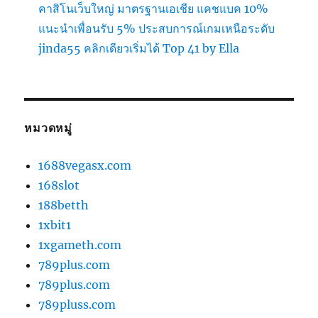
คาสิโนเว็บใหญ่ มาตรฐานเอเชีย แคชแบค 10%
แนะนำเพื่อนรับ 5% ประสบการณ์เกมเหนือระดับ
jinda55 คลิกเดียวเริ่มได้ Top 41 by Ella
หมวดหมู่
1688vegasx.com
168slot
188betth
1xbit1
1xgameth.com
789plus.com
789plus.com
789pluss.com