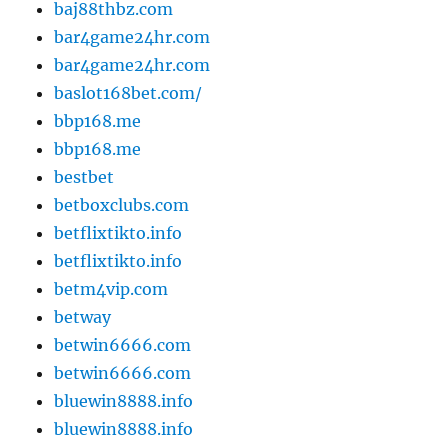
baj88thbz.com
bar4game24hr.com
bar4game24hr.com
baslot168bet.com/
bbp168.me
bbp168.me
bestbet
betboxclubs.com
betflixtikto.info
betflixtikto.info
betm4vip.com
betway
betwin6666.com
betwin6666.com
bluewin8888.info
bluewin8888.info