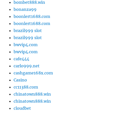
bombet888.win
bonanza99
boonlert1688.com
boonlert1688.com
brazil999 slot
brazil999 slot
bwvip4.com
bwvip4.com
cafe444
carlo999.net
cashgame168x.com
Casino
cc11388.com
chinatown888.win
chinatown888.win
cloudbet