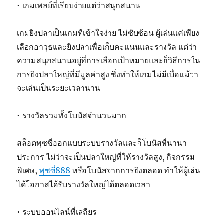
• เกมเพลย์ที่เรียบง่ายแต่ว่าสนุกสนาน
เกมยิงปลาเป็นเกมที่เข้าใจง่าย ไม่ซับซ้อน ผู้เล่นแค่เพียง
เลือกอาวุธและยิงปลาเพื่อเก็บคะแนนและรางวัล แต่ว่า
ความสนุกสนานอยู่ที่การเลือกเป้าหมายและก็วิธีการใน
การยิงปลาใหญ่ที่มีมูลค่าสูง ซึ่งทำให้เกมไม่มีเบื่อแม้ว่า
จะเล่นเป็นระยะเวลานาน
• รางวัลรวมทั้งโบนัสจำนวนมาก
สล็อตพุซซี่ออกแบบระบบรางวัลและก็โบนัสที่นานา
ประการ ไม่ว่าจะเป็นปลาใหญ่ที่ให้รางวัลสูง, กิจกรรม
พิเศษ,
พุซซี่888
หรือโบนัสจากการยิงตลอด ทำให้ผู้เล่น
ได้โอกาสได้รับรางวัลใหญ่ได้ตลอดเวลา
• ระบบออนไลน์ที่เสถียร