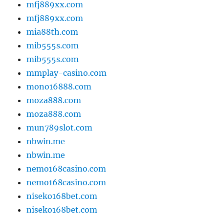
mfj889xx.com
mfj889xx.com
mia88th.com
mib555s.com
mib555s.com
mmplay-casino.com
mono16888.com
moza888.com
moza888.com
mun789slot.com
nbwin.me
nbwin.me
nemo168casino.com
nemo168casino.com
niseko168bet.com
niseko168bet.com