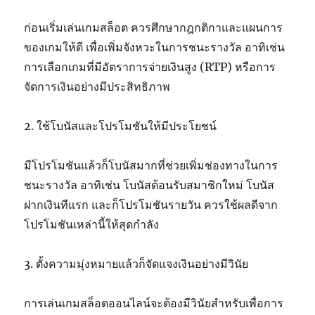
ก่อนเริ่มเล่นเกมสล็อต ควรศึกษากฎกติกาและแผนการ
ของเกมให้ดี เพื่อเพิ่มจังหวะในการชนะรางวัล อาทิเช่น
การเลือกเกมที่มีอัตราการจ่ายเงินสูง (RTP) หรือการ
จัดการเงินอย่างมีประสิทธิภาพ
2. ใช้โบนัสและโปรโมชันให้มีประโยชน์
มีโปรโมชันแล้วก็โบนัสมากที่ช่วยเพิ่มช่องทางในการ
ชนะรางวัล อาทิเช่น โบนัสต้อนรับสมาชิกใหม่ โบนัส
ฝากเงินทีแรก และก็โปรโมชันรายวัน ควรใช้ผลดีจาก
โปรโมชันเหล่านี้ให้สุดกำลัง
3. ตั้งความมุ่งหมายแล้วก็จัดแจงเงินอย่างมีวินัย
การเล่นเกมสล็อตออนไลน์จะต้องมีวินัยสำหรับเพื่อการ