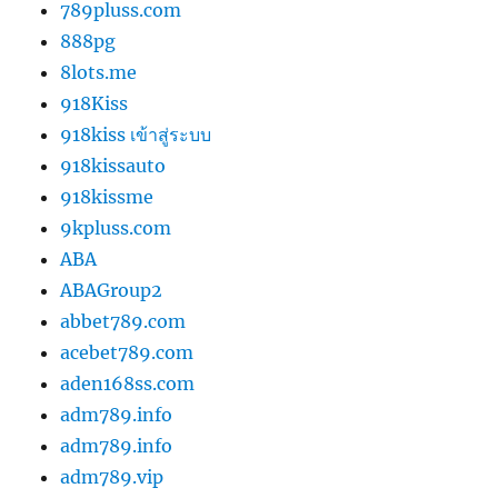
789pluss.com
888pg
8lots.me
918Kiss
918kiss เข้าสู่ระบบ
918kissauto
918kissme
9kpluss.com
ABA
ABAGroup2
abbet789.com
acebet789.com
aden168ss.com
adm789.info
adm789.info
adm789.vip