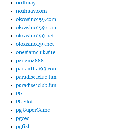
no1huay
no1huay.com
okcasino159.com
okcasino159.com
okcasino159.net
okcasino159.net
onesiamclub.site
panama888
pananthai99.com
paradise1club.fun
paradise1club.fun
PG
PG Slot
pg SuperGame
pgceo
pgfish