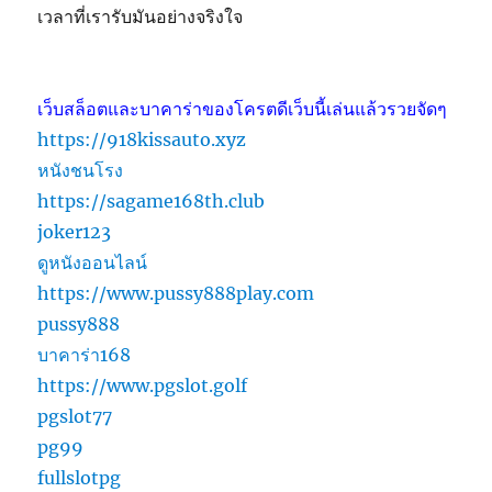
เวลาที่เรารับมันอย่างจริงใจ
เว็บสล็อตและบาคาร่าของโครตดีเว็บนี้เล่นแล้วรวยจัดๆ
https://918kissauto.xyz
หนังชนโรง
https://sagame168th.club
joker123
ดูหนังออนไลน์
https://www.pussy888play.com
pussy888
บาคาร่า168
https://www.pgslot.golf
pgslot77
pg99
fullslotpg