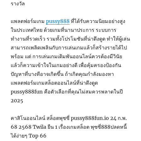
รางวัล
แพลตฟอร์มเกม
pussy888
ที่ได้รับความนิยมอย่างสูง
ในประเทศไทย ด้วยเกมที่นานาประการ ระบบการ
ทำงานที่รวดเร็ว รวมทั้งโปรโมชันที่น่าดึงดูด ทำให้ผู้เล่น
สามารถเพลิดเพลินกับการเล่นเกมแล้วก็สร้างรายได้ไป
พร้อม แต่ การเล่นเกมเดิมพันออนไลน์ควรต้องมีวินัย
แล้วก็ความเข้าใจในเกมอย่างดี เพื่อคุ้มครองป้องกัน
ปัญหาที่บางทีอาจเกิดขึ้น ถ้าเกิดคุณกำลังมองหา
แพลตฟอร์มเกมสล็อตออนไลน์ที่น่าดึงดูด
pussy888fun คือตัวเลือกที่คุณไม่สมควรพลาดในปี
2025
คาสิโนออนไลน์ สล็อตพุซซี่ pussy888fun.io 24 ก.พ.
68 2568 Twila ยืน 1 เรื่องเกมสล็อต พุซซี่888ปลดหนี้
ได้ง่ายๆ Top 66