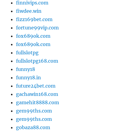
finnivips.com
fiwdee.win
fizz169bet.com
fortune99vip.com
fox689ok.com
fox689ok.com
fullslotpg
fullslotpg168.com
funny18
funny18.in
future24bet.com
gachawin168.com
gamehit8888.com
gem99ths.com
gem99ths.com
gobaza88.com