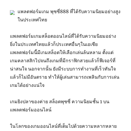
แพลตฟอร์มเกม พุซซี่888 ที่ได้รับความนิยมอย่างสูง
ในประเทศไทย
แพลตฟอร์มเกมสล็อตออนไลน์ที่ได้รับความนิยมอย่าง
ยิ่งในประเทศไทยแล้วก็ประเทศอื่นๆในเอเชีย
แพลตฟอร์มนี้มีเกมสล็อตให้เลือกเล่นล้นหลาม ตั้งแต่
เกมคลาสสิกไปจนถึงเกมที่มีกราฟิกสวยแล้วก็ฟีเจอร์ที่
น่าสนใจ นอกจากนั้น ยังมีระบบการทำงานที่เร็วทันใจ
แล้วก็ไม่มีอันตราย ทำให้ผู้เล่นสามารถเพลินกับการเล่น
เกมได้อย่างแน่ใจ
เกมยิงปลาของค่าย สล็อตพุซซี่ ความนิยมชั้น 1 บน
แพลตฟอร์มออนไลน์
ในโลกของเกมออนไลน์ที่เต็มไปด้วยความหลากหลาย