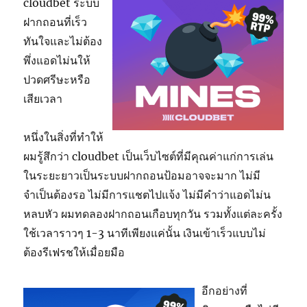
cloudbet ระบบ
ฝากถอนที่เร็ว
ทันใจและไม่ต้อง
พึ่งแอดไม่นให้
ปวดศรีษะหรือ
เสียเวลา
หนึ่งในสิ่งที่ทำให้
ผมรู้สึกว่า cloudbet เป็นเว็บไซต์ที่มีคุณค่าแก่การเล่น
ในระยะยาวเป็นระบบฝากถอนป้อมอาจจะมาก ไม่มี
จำเป็นต้องรอ ไม่มีการแชตไปแจ้ง ไม่มีคำว่าแอดไม่น
หลบหัว ผมทดลองฝากถอนเกือบทุกวัน รวมทั้งแต่ละครั้ง
ใช้เวลาราวๆ 1-3 นาทีเพียงแค่นั้น เงินเข้าเร็วแบบไม่
ต้องรีเฟรชให้เมื่อยมือ
อีกอย่างที่