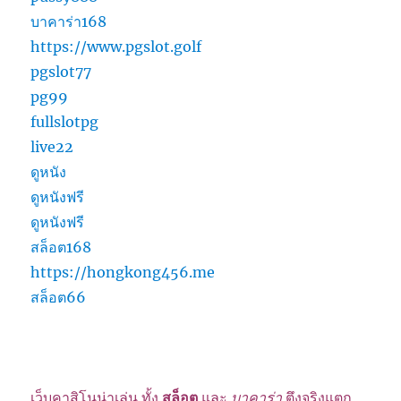
บาคาร่า168
https://www.pgslot.golf
pgslot77
pg99
fullslotpg
live22
ดูหนัง
ดูหนังฟรี
ดูหนังฟรี
สล็อต168
https://hongkong456.me
สล็อต66
เว็บคาสิโนน่าเล่น ทั้ง
สล็อต
และ
บาคาร่า
ตึงจริงแตก