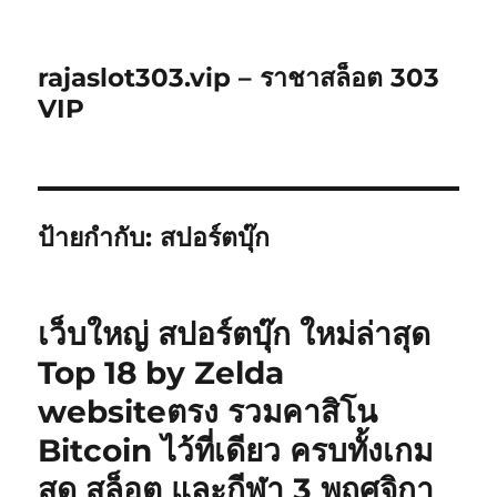
rajaslot303.vip – ราชาสล็อต 303
VIP
ป้ายกำกับ:
สปอร์ตบุ๊ก
เว็บใหญ่ สปอร์ตบุ๊ก ใหม่ล่าสุด
Top 18 by Zelda
websiteตรง รวมคาสิโน
Bitcoin ไว้ที่เดียว ครบทั้งเกม
สด สล็อต และกีฬา 3 พฤศจิกา