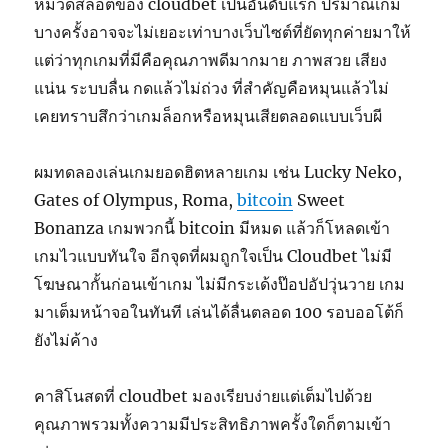
หมวดสล็อตของ cloudbet เป็นอันดับแรก ปริมาณเกม
บางครั้งอาจจะไม่เยอะเท่าบางเว็บไซต์ที่ยัดทุกค่ายมาให้
แต่ว่าทุกเกมที่มีคือคุณภาพดีมากมาย ภาพสวย เสียง
แน่น ระบบลื่น กดแล้วไม่ถ่วง ที่สำคัญคือหมุนแล้วไม่
เคยทราบสึกว่าเกมล็อกหรือหมุนเสียตลอดแบบเว็บผี
ผมทดลองเล่นเกมยอดฮิตหลายเกม เช่น Lucky Neko,
Gates of Olympus, Roma,
bitcoin
Sweet
Bonanza เกมพวกนี้ bitcoin มีหมด แล้วก็โหลดเข้า
เกมไวแบบทันใจ อีกจุดที่ผมถูกใจเป็น Cloudbet ไม่มี
โฆษณากั้นก่อนเข้าเกม ไม่มีกระเด้งป๊อปอัปวุ่นวาย เกม
มาเต็มหน้าจอในทันที เล่นได้ลื่นตลอด 100 รอบออโต้ก็
ยังไม่ค้าง
คาสิโนสดที่ cloudbet มองเรียบง่ายแต่เต็มไปด้วย
คุณภาพรวมทั้งความมีประสิทธิภาพครั้งใดก็ตามเข้า