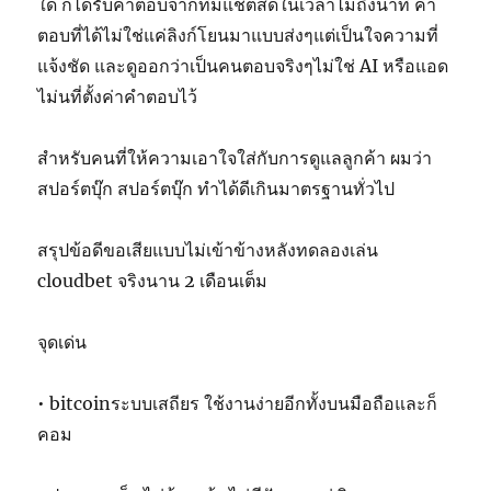
ใด ก็ได้รับคำตอบจากทีมแชตสดในเวลาไม่ถึงนาที คำ
ตอบที่ได้ไม่ใช่แค่ลิงก์โยนมาแบบส่งๆแต่เป็นใจความที่
แจ้งชัด และดูออกว่าเป็นคนตอบจริงๆไม่ใช่ AI หรือแอด
ไม่นที่ตั้งค่าคำตอบไว้
สำหรับคนที่ให้ความเอาใจใส่กับการดูแลลูกค้า ผมว่า
สปอร์ตบุ๊ก สปอร์ตบุ๊ก ทำได้ดีเกินมาตรฐานทั่วไป
สรุปข้อดีขอเสียแบบไม่เข้าข้างหลังทดลองเล่น
cloudbet จริงนาน 2 เดือนเต็ม
จุดเด่น
• bitcoinระบบเสถียร ใช้งานง่ายอีกทั้งบนมือถือและก็
คอม