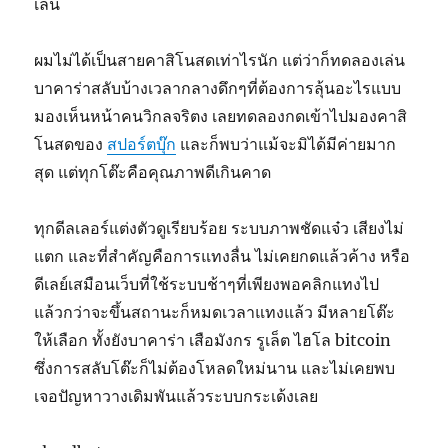
เล่น
ผมไม่ได้เป็นสายคาสิโนสดเท่าไรนัก แต่ว่าก็ทดลองเล่น
บาคาร่าสลับบ้างเวลากลางดึกๆที่ต้องการลุ้นอะไรแบบ
มองเห็นหน้าคนวิกลจริตง เลยทดลองกดเข้าไปมองคาสิ
โนสดของ
สปอร์ตบุ๊ก
และก็พบว่าแม้จะมิได้มีค่ายมาก
สุด แต่ทุกโต๊ะคือคุณภาพดีเกินคาด
ทุกดีลเลอร์แต่งตัวดูเรียบร้อย ระบบภาพชัดแจ๋ว เสียงไม่
แตก และที่สำคัญคือการแทงลื่น ไม่เคยกดแล้วค้าง หรือ
ดีเลย์เสมือนเว็บที่ใช้ระบบช้าๆที่เพียงพอคลิกแทงไป
แล้วกว่าจะขึ้นสถานะก็หมดเวลาแทงแล้ว มีหลายโต๊ะ
ให้เลือก ทั้งยังบาคาร่า เสือมังกร รูเล็ต ไฮโล bitcoin
ซึ่งการสลับโต๊ะก็ไม่ต้องโหลดใหม่นาน และไม่เคยพบ
เจอปัญหาวางเดิมพันแล้วระบบกระเด้งเลย