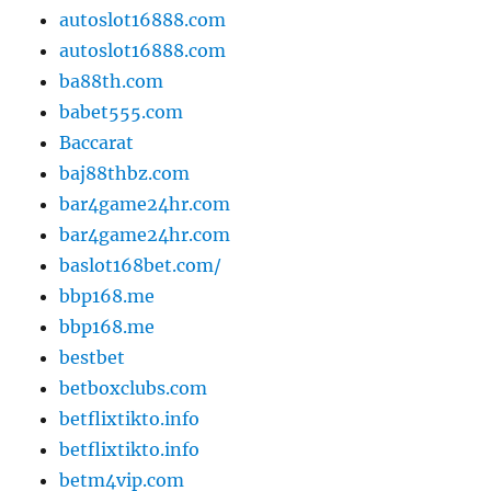
autoslot16888.com
autoslot16888.com
ba88th.com
babet555.com
Baccarat
baj88thbz.com
bar4game24hr.com
bar4game24hr.com
baslot168bet.com/
bbp168.me
bbp168.me
bestbet
betboxclubs.com
betflixtikto.info
betflixtikto.info
betm4vip.com