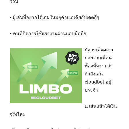
วี่วัน
• ผู้เล่นที่อยากได้เกมใหม่ๆค่ายเอเชียอัปเดตถี่ๆ
• คนที่ติดการใช้แรงงานผ่านแอปมือถือ
ปัญหาที่ผมเจอ
บ่อยจากเพื่อน
พ้องที่ทราบว่า
กำลังเล่น
cloudbet อยู่
ประจำ
1. เล่นแล้วได้เงิน
จริงไหม