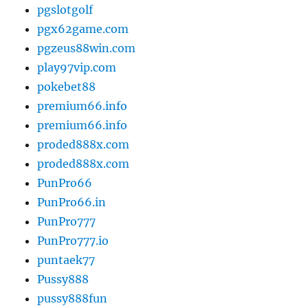
pgslotgolf
pgx62game.com
pgzeus88win.com
play97vip.com
pokebet88
premium66.info
premium66.info
proded888x.com
proded888x.com
PunPro66
PunPro66.in
PunPro777
PunPro777.io
puntaek77
Pussy888
pussy888fun