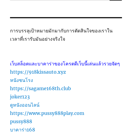
การบรรลุเป้าหมายมักมากับการตัดสินใจของเราใน
เวลาที่เรารับมันอย่างจริงใจ
เว็บสล็อตและบาคาร่าของโครตดีเว็บนี้เล่นแล้วรวยจัดๆ
https://918kissauto.xyz
หนังชนโรง
https://sagame168th.club
joker123
ดูหนังออนไลน์
https://www.pussy888play.com
pussy888
บาคาร่า168