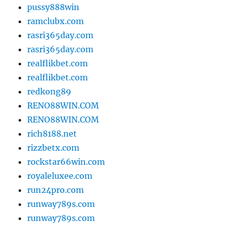
pussy888win
ramclubx.com
rasri365day.com
rasri365day.com
realflikbet.com
realflikbet.com
redkong89
RENO88WIN.COM
RENO88WIN.COM
rich8188.net
rizzbetx.com
rockstar66win.com
royaleluxee.com
run24pro.com
runway789s.com
runway789s.com