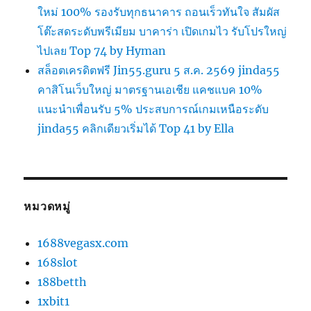
ใหม่ 100% รองรับทุกธนาคาร ถอนเร็วทันใจ สัมผัส
โต๊ะสดระดับพรีเมียม บาคาร่า เปิดเกมไว รับโปรใหญ่
ไปเลย Top 74 by Hyman
สล็อตเครดิตฟรี Jin55.guru 5 ส.ค. 2569 jinda55
คาสิโนเว็บใหญ่ มาตรฐานเอเชีย แคชแบค 10%
แนะนำเพื่อนรับ 5% ประสบการณ์เกมเหนือระดับ
jinda55 คลิกเดียวเริ่มได้ Top 41 by Ella
หมวดหมู่
1688vegasx.com
168slot
188betth
1xbit1