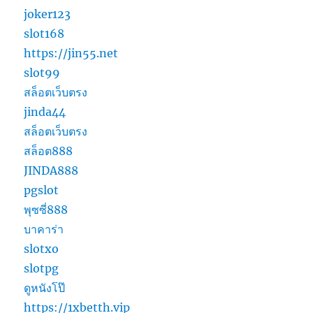
joker123
slot168
https://jin55.net
slot99
สล็อตเว็บตรง
jinda44
สล็อตเว็บตรง
สล็อต888
JINDA888
pgslot
พุซซี่888
บาคาร่า
slotxo
slotpg
ดูหนังโป๊
https://1xbetth.vip