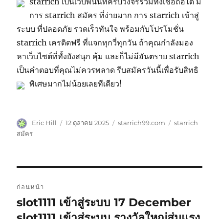
starrich เป็นเว็บพนันที่ครบวงจรรวมทั้งเชื่อถือได้ มี
การ starrich สมัคร ที่ง่ายมาก การ starrich เข้าสู่
ระบบ ที่ปลอดภัย รวดเร็วทันใจ พร้อมกับโปรโมชั่น
starrich เครดิตฟรี ที่แจกทุกวี่ทุกวัน ถ้าคุณกำลังมอง
หาเว็บไซต์ที่ทั้งยังสนุก คุ้ม และก็ไม่มีอันตราย starrich
เป็นคำตอบที่คุณไม่ควรพลาด รีบสมัครวันนี้เพื่อรับสิทธิ
พิเศษมากไม่น้อยเลยทีเดียว!
ผู้
เขียน
หมวด
ป้าย
Eric Hill
12 ตุลาคม 2025
starrich99.com
starrich
เขียน
เมื่อ
หมู่
กำกับ
สมัคร
แนะแนว
ก่อนหน้า
เรื่อง
slot1111 เข้าสู่ระบบ 17 December
เรื่อง
ก่อน
slot1111 เข้าสู่ระบบ รางวัลใหญ่สุ่มแรง