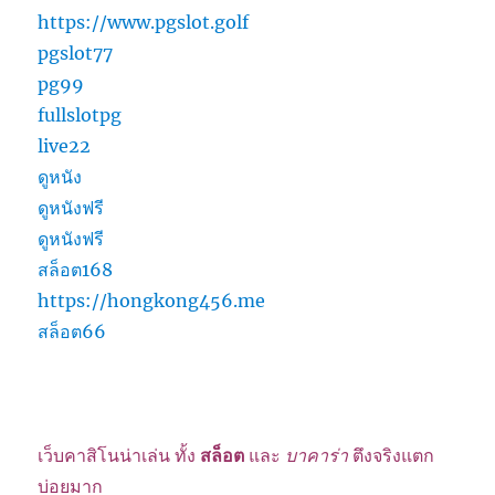
https://www.pgslot.golf
pgslot77
pg99
fullslotpg
live22
ดูหนัง
ดูหนังฟรี
ดูหนังฟรี
สล็อต168
https://hongkong456.me
สล็อต66
เว็บคาสิโนน่าเล่น ทั้ง
สล็อต
และ
บาคาร่า
ตึงจริงแตก
บ่อยมาก