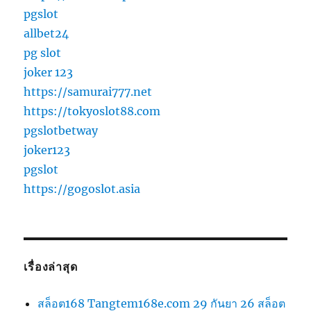
pgslot
allbet24
pg slot
joker 123
https://samurai777.net
https://tokyoslot88.com
pgslotbetway
joker123
pgslot
https://gogoslot.asia
เรื่องล่าสุด
สล็อต168 Tangtem168e.com 29 กันยา 26 สล็อต