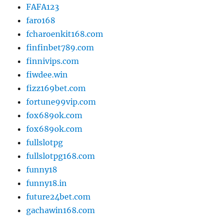
FAFA123
faro168
fcharoenkit168.com
finfinbet789.com
finnivips.com
fiwdee.win
fizz169bet.com
fortune99vip.com
fox689ok.com
fox689ok.com
fullslotpg
fullslotpg168.com
funny18
funny18.in
future24bet.com
gachawin168.com