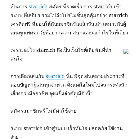
เป็นการ
starrich
สมัคร ที่รวดเร็ว การ starrich เข้า
ระบบ ที่เสถียร รวมไปถึงโปรโมชั่นสุดคุ้มอย่าง starrich
เครดิตฟรี ที่มอบให้กับสมาชิกวันแล้ววันเล่า เหมาะกับผู้
เล่นทุกเพศทุกวัยที่อยากความสนุกและผลกำไรในที่เดียว
เพราะอะไร starrich ถึงเป็นเว็บไซต์เดิมพันที่น่า
สนใจ
การเลือกเล่นกับ
starrich
นั้น มีจุดเด่นหลายประการที่
ตอบปัญหาผู้เล่นทุกจำพวก ตั้งแต่มือใหม่ไปจนกระทั่งนัก
เสี่ยงดวงมืออาชีพ จุดแข็งสำคัญมีดังนี้:
สมัครสมาชิกฟรี ไม่มีค่าใช้จ่าย
ระบบ starrich เข้าสู่ระบบ เร็วทันใจ ปลอดภัย ใช้งาน
ง่าย