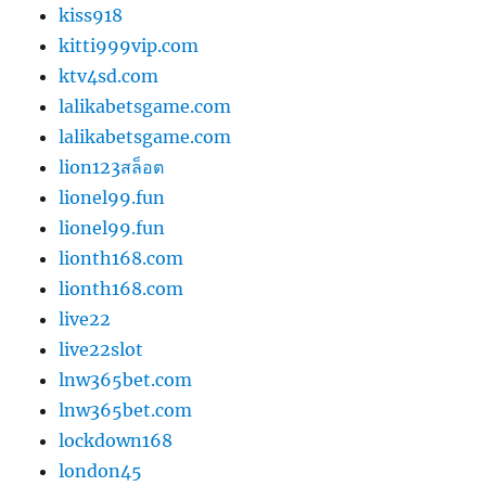
kiss918
kitti999vip.com
ktv4sd.com
lalikabetsgame.com
lalikabetsgame.com
lion123สล็อต
lionel99.fun
lionel99.fun
lionth168.com
lionth168.com
live22
live22slot
lnw365bet.com
lnw365bet.com
lockdown168
london45