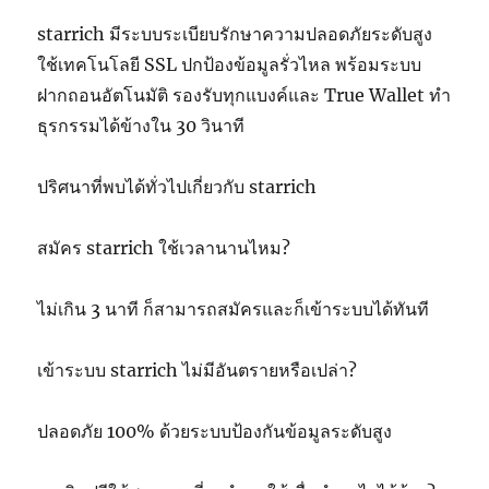
starrich มีระบบระเบียบรักษาความปลอดภัยระดับสูง
ใช้เทคโนโลยี SSL ปกป้องข้อมูลรั่วไหล พร้อมระบบ
ฝากถอนอัตโนมัติ รองรับทุกแบงค์และ True Wallet ทำ
ธุรกรรมได้ข้างใน 30 วินาที
ปริศนาที่พบได้ทั่วไปเกี่ยวกับ starrich
สมัคร starrich ใช้เวลานานไหม?
ไม่เกิน 3 นาที ก็สามารถสมัครและก็เข้าระบบได้ทันที
เข้าระบบ starrich ไม่มีอันตรายหรือเปล่า?
ปลอดภัย 100% ด้วยระบบป้องกันข้อมูลระดับสูง