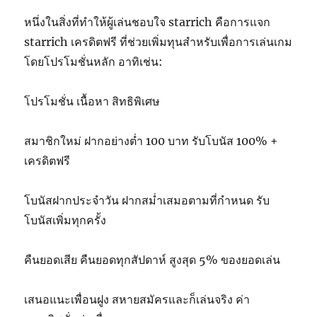
หนึ่งในสิ่งที่ทำให้ผู้เล่นชอบใจ starrich คือการแจก
starrich เครดิตฟรี ที่ช่วยเพิ่มทุนสำหรับเพื่อการเล่นเกม
โดยโปรโมชั่นหลัก อาทิเช่น:
โปรโมชั่น เนื้อหา สิทธิพิเศษ
สมาชิกใหม่ ฝากอย่างต่ำ 100 บาท รับโบนัส 100% +
เครดิตฟรี
โบนัสฝากประจำวัน ฝากสม่ำเสมอตามที่กำหนด รับ
โบนัสเพิ่มทุกครั้ง
คืนยอดเสีย คืนยอดทุกสัปดาห์ สูงสุด 5% ของยอดเล่น
เสนอแนะเพื่อนฝูง สหายสมัครและก็เล่นจริง ค่า