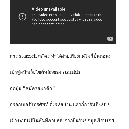
การ starrich สมัคร ทำได้ง่ายเพียงแค่ไม่กี่ขั้นตอน:
เข้าสู่หน้าเว็บไซต์หลักของ starrich
กดปุ่ม “สมัครสมาชิก”
กรอกเบอร์โทรศัพท์ ตั้งรหัสผ่าน แล้วก็การันตี OTP
เข้าระบบได้ในทันทีภายหลังจากยืนยันข้อมูลเรียบร้อย