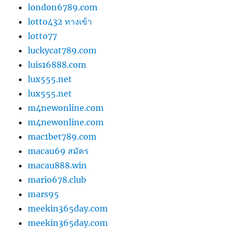
london6789.com
lotto432 ทางเข้า
lotto77
luckycat789.com
luis16888.com
lux555.net
lux555.net
m4newonline.com
m4newonline.com
mac1bet789.com
macau69 สมัคร
macau888.win
mario678.club
mars95
meekin365day.com
meekin365day.com