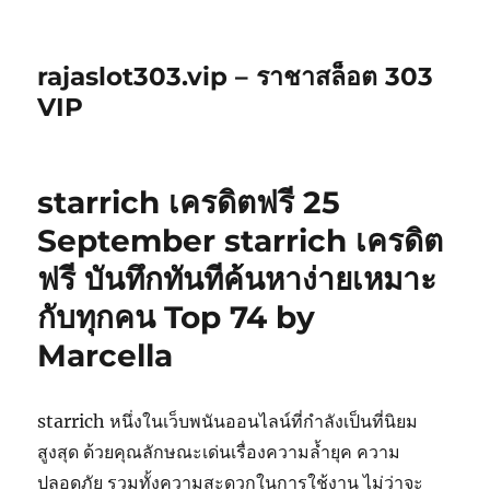
rajaslot303.vip – ราชาสล็อต 303
VIP
starrich เครดิตฟรี 25
September starrich เครดิต
ฟรี บันทึกทันทีค้นหาง่ายเหมาะ
กับทุกคน Top 74 by
Marcella
starrich หนึ่งในเว็บพนันออนไลน์ที่กำลังเป็นที่นิยม
สูงสุด ด้วยคุณลักษณะเด่นเรื่องความล้ำยุค ความ
ปลอดภัย รวมทั้งความสะดวกในการใช้งาน ไม่ว่าจะ