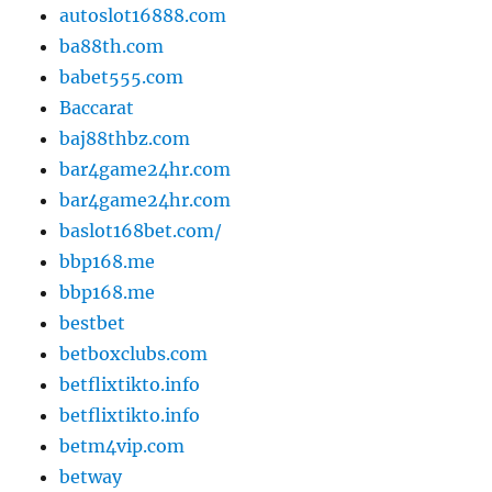
autoslot16888.com
ba88th.com
babet555.com
Baccarat
baj88thbz.com
bar4game24hr.com
bar4game24hr.com
baslot168bet.com/
bbp168.me
bbp168.me
bestbet
betboxclubs.com
betflixtikto.info
betflixtikto.info
betm4vip.com
betway