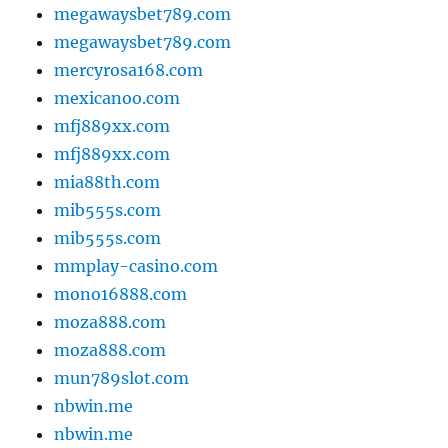
megawaysbet789.com
megawaysbet789.com
mercyrosa168.com
mexicanoo.com
mfj889xx.com
mfj889xx.com
mia88th.com
mib555s.com
mib555s.com
mmplay-casino.com
mono16888.com
moza888.com
moza888.com
mun789slot.com
nbwin.me
nbwin.me