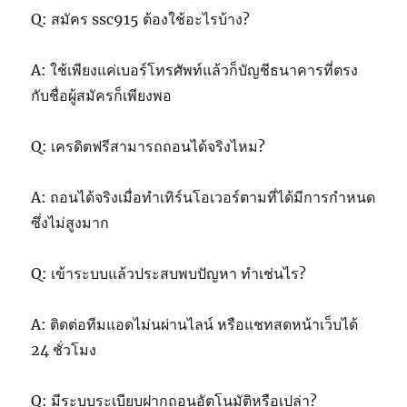
Q: สมัคร ssc915 ต้องใช้อะไรบ้าง?
A: ใช้เพียงแค่เบอร์โทรศัพท์แล้วก็บัญชีธนาคารที่ตรง
กับชื่อผู้สมัครก็เพียงพอ
Q: เครดิตฟรีสามารถถอนได้จริงไหม?
A: ถอนได้จริงเมื่อทำเทิร์นโอเวอร์ตามที่ได้มีการกำหนด
ซึ่งไม่สูงมาก
Q: เข้าระบบแล้วประสบพบปัญหา ทำเช่นไร?
A: ติดต่อทีมแอดไม่นผ่านไลน์ หรือแชทสดหน้าเว็บได้
24 ชั่วโมง
Q: มีระบบระเบียบฝากถอนอัตโนมัติหรือเปล่า?