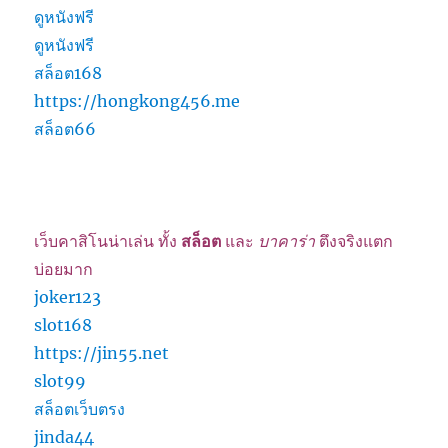
ดูหนังฟรี
ดูหนังฟรี
สล็อต168
https://hongkong456.me
สล็อต66
เว็บคาสิโนน่าเล่น ทั้ง
สล็อต
และ
บาคาร่า
ตึงจริงแตก
บ่อยมาก
joker123
slot168
https://jin55.net
slot99
สล็อตเว็บตรง
jinda44