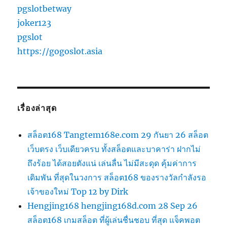
pgslotbetway
joker123
pgslot
https://gogoslot.asia
เรื่องล่าสุด
สล็อต168 Tangtem168e.com 29 กันยา 26 สล็อต
เว็บตรง เว็บเดียวครบ ทั้งสล็อตและบาคาร่า ฝากไม่
ถึงร้อย ได้สอยตังแน่ เล่นลื่น ไม่มีสะดุด คุ้มค่าการ
เดิมพัน ที่สุดในวงการ สล็อต168 ของรางวัลกำลังรอ
เจ้าของใหม่ Top 12 by Dirk
Hengjing168 hengjing168d.com 28 Sep 26
สล็อต168 เกมสล็อต ที่ผู้เล่นชื่นชอบ ที่สุด แจ็คพอต