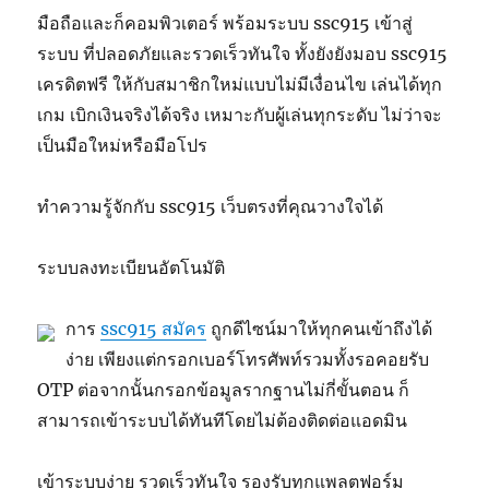
มือถือและก็คอมพิวเตอร์ พร้อมระบบ ssc915 เข้าสู่
ระบบ ที่ปลอดภัยและรวดเร็วทันใจ ทั้งยังยังมอบ ssc915
เครดิตฟรี ให้กับสมาชิกใหม่แบบไม่มีเงื่อนไข เล่นได้ทุก
เกม เบิกเงินจริงได้จริง เหมาะกับผู้เล่นทุกระดับ ไม่ว่าจะ
เป็นมือใหม่หรือมือโปร
ทำความรู้จักกับ ssc915 เว็บตรงที่คุณวางใจได้
ระบบลงทะเบียนอัตโนมัติ
การ
ssc915 สมัคร
ถูกดีไซน์มาให้ทุกคนเข้าถึงได้
ง่าย เพียงแต่กรอกเบอร์โทรศัพท์รวมทั้งรอคอยรับ
OTP ต่อจากนั้นกรอกข้อมูลรากฐานไม่กี่ขั้นตอน ก็
สามารถเข้าระบบได้ทันทีโดยไม่ต้องติดต่อแอดมิน
เข้าระบบง่าย รวดเร็วทันใจ รองรับทุกแพลตฟอร์ม