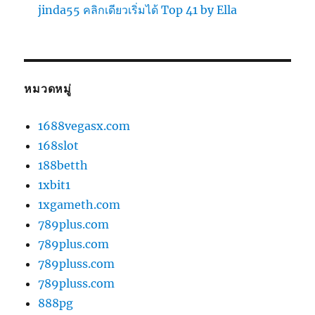
jinda55 คลิกเดียวเริ่มได้ Top 41 by Ella
หมวดหมู่
1688vegasx.com
168slot
188betth
1xbit1
1xgameth.com
789plus.com
789plus.com
789pluss.com
789pluss.com
888pg