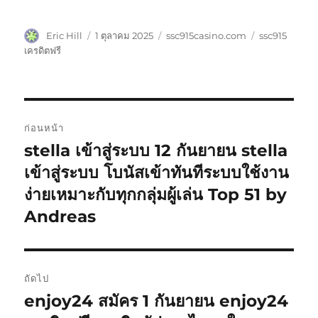
ผู้
เขียน
หมวด
ป้าย
Eric Hill
1 ตุลาคม 2025
ssc915casino.com
ssc915
เขียน
เมื่อ
หมู่
กำกับ
เครดิตฟรี
แนะแนว
ก่อนหน้า
เรื่อง
stella เข้าสู่ระบบ 12 กันยายน stella
เรื่อง
ก่อน
เข้าสู่ระบบ โบนัสเข้าทันทีระบบใช้งาน
หน้า:
ง่ายเหมาะกับทุกกลุ่มผู้เล่น Top 51 by
Andreas
ถัดไป
enjoy24 สมัคร 1 กันยายน enjoy24
เรื่อง