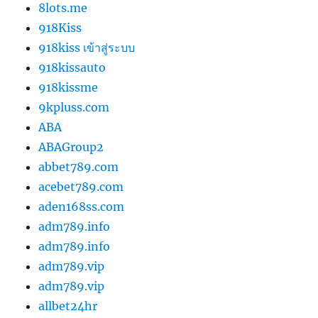
8lots.me
918Kiss
918kiss เข้าสู่ระบบ
918kissauto
918kissme
9kpluss.com
ABA
ABAGroup2
abbet789.com
acebet789.com
aden168ss.com
adm789.info
adm789.info
adm789.vip
adm789.vip
allbet24hr