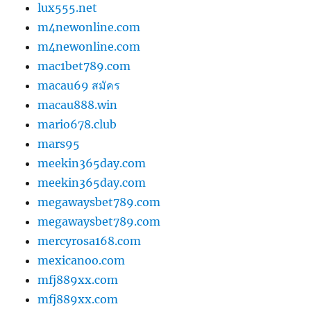
lux555.net
m4newonline.com
m4newonline.com
mac1bet789.com
macau69 สมัคร
macau888.win
mario678.club
mars95
meekin365day.com
meekin365day.com
megawaysbet789.com
megawaysbet789.com
mercyrosa168.com
mexicanoo.com
mfj889xx.com
mfj889xx.com