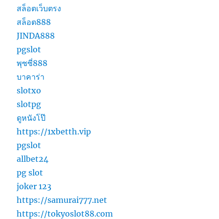
สล็อตเว็บตรง
สล็อต888
JINDA888
pgslot
พุซซี่888
บาคาร่า
slotxo
slotpg
ดูหนังโป๊
https://1xbetth.vip
pgslot
allbet24
pg slot
joker 123
https://samurai777.net
https://tokyoslot88.com