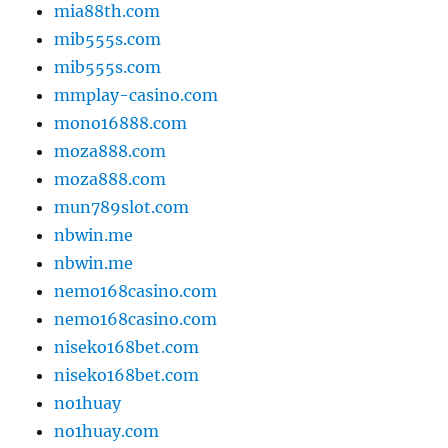
mia88th.com
mib555s.com
mib555s.com
mmplay-casino.com
mono16888.com
moza888.com
moza888.com
mun789slot.com
nbwin.me
nbwin.me
nemo168casino.com
nemo168casino.com
niseko168bet.com
niseko168bet.com
no1huay
no1huay.com