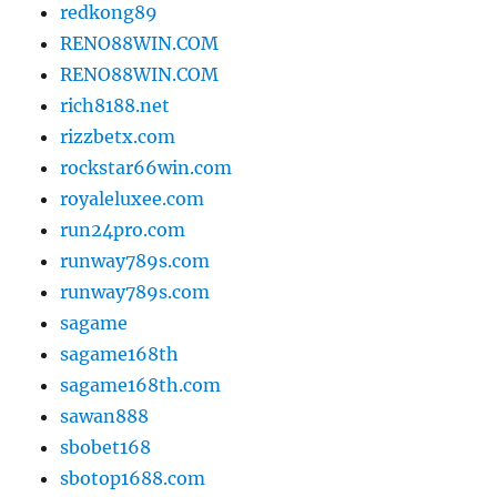
redkong89
RENO88WIN.COM
RENO88WIN.COM
rich8188.net
rizzbetx.com
rockstar66win.com
royaleluxee.com
run24pro.com
runway789s.com
runway789s.com
sagame
sagame168th
sagame168th.com
sawan888
sbobet168
sbotop1688.com