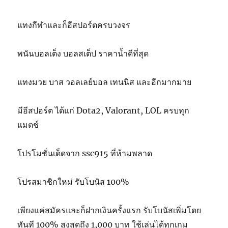
แทงกีฬาและก็อีสปอร์ตครบวงจร
พนันบอลเต็ง บอลสเต็ป ราคาน้ำดีที่สุด
แทงมวย บาส วอลเลย์บอล เทนนิส และอีกมากมาย
มีอีสปอร์ต ได้แก่ Dota2, Valorant, LOL ครบทุก
แมตช์
โปรโมชั่นเด็ดจาก ssc915 ที่ห้ามพลาด
โปรสมาชิกใหม่ รับโบนัส 100%
เพียงแค่สมัครและก็ฝากเงินครั้งแรก รับโบนัสเพิ่มโดย
ทันที 100% สูงสุดถึง 1,000 บาท ใช้เล่นได้ทุกเกม