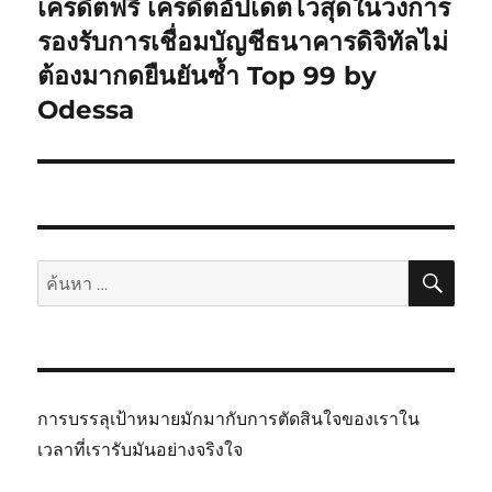
ต่อ
เครดิตฟรี เครดิตอัปเดตไวสุดในวงการ
ไป:
รองรับการเชื่อมบัญชีธนาคารดิจิทัลไม่
ต้องมากดยืนยันซ้ำ Top 99 by
Odessa
ค้นห
ค้นหา:
การบรรลุเป้าหมายมักมากับการตัดสินใจของเราใน
เวลาที่เรารับมันอย่างจริงใจ