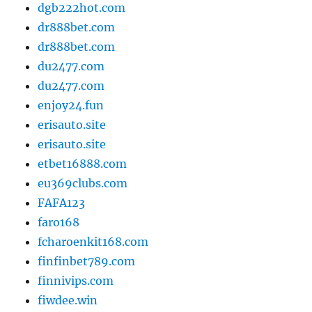
dgb222hot.com
dr888bet.com
dr888bet.com
du2477.com
du2477.com
enjoy24.fun
erisauto.site
erisauto.site
etbet16888.com
eu369clubs.com
FAFA123
faro168
fcharoenkit168.com
finfinbet789.com
finnivips.com
fiwdee.win