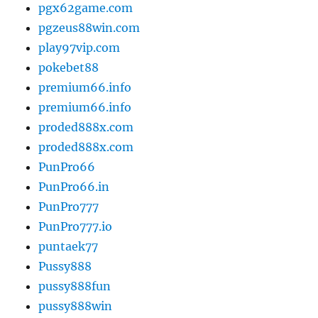
pgx62game.com
pgzeus88win.com
play97vip.com
pokebet88
premium66.info
premium66.info
proded888x.com
proded888x.com
PunPro66
PunPro66.in
PunPro777
PunPro777.io
puntaek77
Pussy888
pussy888fun
pussy888win