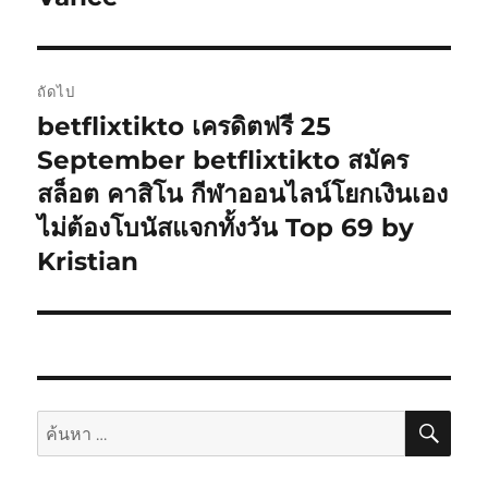
ถัดไป
betflixtikto เครดิตฟรี 25
เรื่อง
ต่อ
September betflixtikto สมัคร
ไป:
สล็อต คาสิโน กีฬาออนไลน์โยกเงินเอง
ไม่ต้องโบนัสแจกทั้งวัน Top 69 by
Kristian
ค้นห
ค้นหา: