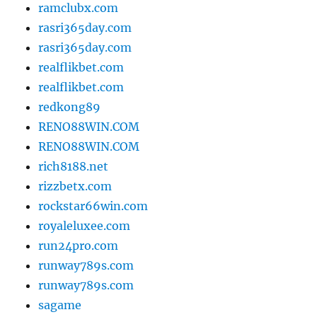
ramclubx.com
rasri365day.com
rasri365day.com
realflikbet.com
realflikbet.com
redkong89
RENO88WIN.COM
RENO88WIN.COM
rich8188.net
rizzbetx.com
rockstar66win.com
royaleluxee.com
run24pro.com
runway789s.com
runway789s.com
sagame