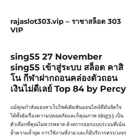
rajaslot303.vip – ราชาสล็อต 303
VIP
sing55 27 November
sing55 เข้าสู่ระบบ สล็อต คาสิ
โน กีฬาฝากถอนคล่องตัวถอน
เงินไม่ดีเลย์ Top 84 by Percy
แม้คุณกำลังมองหาเว็บไซต์เดิมพันออนไลน์ที่มั่นจิตใจ
ได้ทั้งยังเรื่องความปลอดภัยและก็คุณภาพ sing55 เป็น
ตัวเลือกที่คุณไม่ควรพลาด ด้วยการออกแบบระบบที่เน้น
ย้ำความล้ำยุค การใช้งานที่ง่าย และก็มีบริการครบวงจร