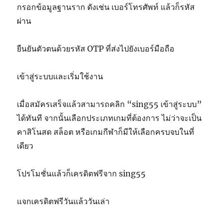
กรอกข้อมูลฐานราก ดังเช่น เบอร์โทรศัพท์ แล้วก็รหัส
ผ่าน
ยืนยันตัวตนด้วยรหัส OTP ที่ส่งไปยังเบอร์มือถือ
เข้าสู่ระบบและเริ่มใช้งาน
เมื่อสมัครเสร็จแล้วสามารถคลิก “sing55 เข้าสู่ระบบ”
ได้ทันที จากนั้นเลือกประเภทเกมที่ต้องการ ไม่ว่าจะเป็น
คาสิโนสด สล็อต หรือเกมกีฬาก็มีให้เลือกครบจบในที่
เดียว
โปรโมชั่นแล้วก็เครดิตฟรีจาก sing55
แจกเครดิตฟรีวันแล้ววันเล่า