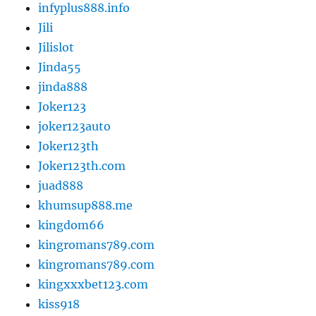
infyplus888.info
Jili
Jilislot
Jinda55
jinda888
Joker123
joker123auto
Joker123th
Joker123th.com
juad888
khumsup888.me
kingdom66
kingromans789.com
kingromans789.com
kingxxxbet123.com
kiss918