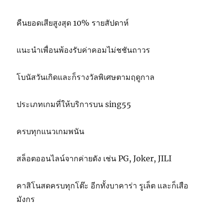
คืนยอดเสียสูงสุด 10% รายสัปดาห์
แนะนำเพื่อนพ้องรับค่าคอมไม่ชชันถาวร
โบนัสวันเกิดและก็รางวัลพิเศษตามฤดูกาล
ประเภทเกมที่ให้บริการบน sing55
ครบทุกแนวเกมพนัน
สล็อตออนไลน์จากค่ายดัง เช่น PG, Joker, JILI
คาสิโนสดครบทุกโต๊ะ อีกทั้งบาคาร่า รูเล็ต และก็เสือ
มังกร