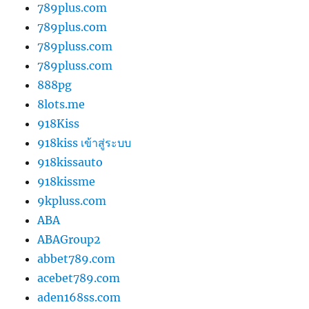
789plus.com
789plus.com
789pluss.com
789pluss.com
888pg
8lots.me
918Kiss
918kiss เข้าสู่ระบบ
918kissauto
918kissme
9kpluss.com
ABA
ABAGroup2
abbet789.com
acebet789.com
aden168ss.com