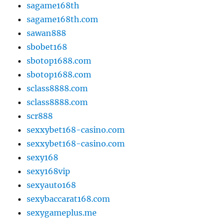
sagame168th
sagame168th.com
sawan888
sbobet168
sbotop1688.com
sbotop1688.com
sclass8888.com
sclass8888.com
scr888
sexxybet168-casino.com
sexxybet168-casino.com
sexy168
sexy168vip
sexyauto168
sexybaccarat168.com
sexygameplus.me