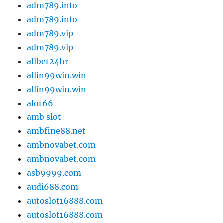
adm789.info
adm789.info
adm789.vip
adm789.vip
allbet24hr
allin99win.win
allin99win.win
alot66
amb slot
ambfine88.net
ambnovabet.com
ambnovabet.com
asb9999.com
audi688.com
autoslot16888.com
autoslot16888.com