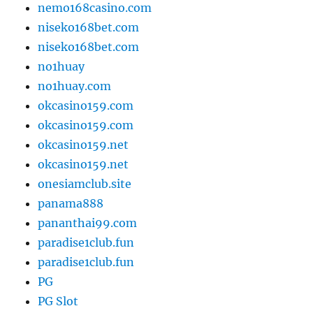
nemo168casino.com
niseko168bet.com
niseko168bet.com
no1huay
no1huay.com
okcasino159.com
okcasino159.com
okcasino159.net
okcasino159.net
onesiamclub.site
panama888
pananthai99.com
paradise1club.fun
paradise1club.fun
PG
PG Slot