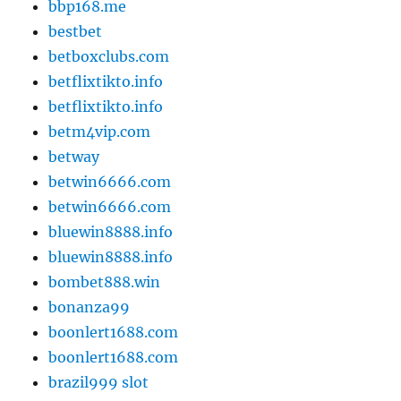
bbp168.me
bestbet
betboxclubs.com
betflixtikto.info
betflixtikto.info
betm4vip.com
betway
betwin6666.com
betwin6666.com
bluewin8888.info
bluewin8888.info
bombet888.win
bonanza99
boonlert1688.com
boonlert1688.com
brazil999 slot