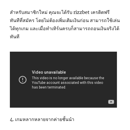
สำหรับสมาชิกใหม่ คุณจะได้รับ rizzbet เครดิตฟรี
ทันทีที่สมัคร โดยไม่ต้องเพิ่มเติมเงินก่อน สามารถใช้เล่น
ได้ทุกเกม และเมื่อทำเทิร์นครบก็สามารถถอนเงินจริงได้
ทันที
4. เกมหลากหลายจากค่ายชั้นนำ