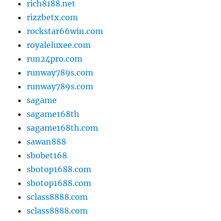
rich8188.net
rizzbetx.com
rockstar66win.com
royaleluxee.com
run24pro.com
runway789s.com
runway789s.com
sagame
sagame168th
sagame168th.com
sawan888
sbobet168
sbotop1688.com
sbotop1688.com
sclass8888.com
sclass8888.com