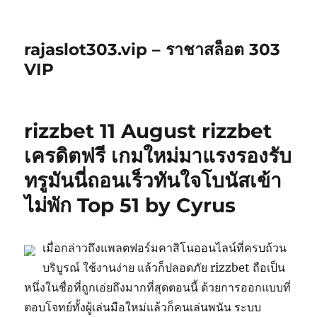
rajaslot303.vip – ราชาสล็อต 303
VIP
rizzbet 11 August rizzbet
เครดิตฟรี เกมใหม่มาแรงรองรับ
ทรูมันนี่ถอนเร็วทันใจโบนัสเข้า
ไม่พัก Top 51 by Cyrus
เมื่อกล่าวถึงแพลตฟอร์มคาสิโนออนไลน์ที่ครบถ้วน
บริบูรณ์ ใช้งานง่าย แล้วก็ปลอดภัย rizzbet ถือเป็น
หนึ่งในชื่อที่ถูกเอ่ยถึงมากที่สุดตอนนี้ ด้วยการออกแบบที่
ตอบโจทย์ทั้งผู้เล่นมือใหม่แล้วก็คนเล่นพนัน ระบบ