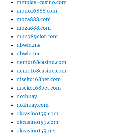
mmplay-casino.com
mono16888.com
moza888.com
moza888.com
mun789slot.com
nbwin.me
nbwin.me
nemo168casino.com
nemo168casino.com
niseko168bet.com
niseko168bet.com
no1huay
no1huay.com
okcasino159.com
okcasino159.com
okcasino159.net