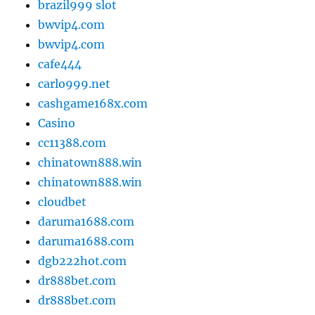
brazil999 slot
bwvip4.com
bwvip4.com
cafe444
carlo999.net
cashgame168x.com
Casino
cc11388.com
chinatown888.win
chinatown888.win
cloudbet
daruma1688.com
daruma1688.com
dgb222hot.com
dr888bet.com
dr888bet.com