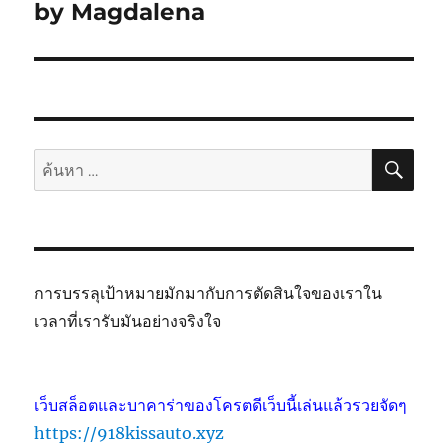
by Magdalena
ค้นห
ค้นหา:
การบรรลุเป้าหมายมักมากับการตัดสินใจของเราใน
เวลาที่เรารับมันอย่างจริงใจ
เว็บสล็อตและบาคาร่าของโครตดีเว็บนี้เล่นแล้วรวยจัดๆ
https://918kissauto.xyz