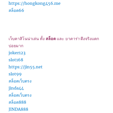
https://hongkong456.me
สล็อต66
เว็บคาสิโนน่าเล่น ทั้ง
สล็อต
และ
บาคาร่า
ตึงจริงแตก
บ่อยมาก
joker123
slot168
https://jin55.net
slot99
สล็อตเว็บตรง
jinda44
สล็อตเว็บตรง
สล็อต888
JINDA888