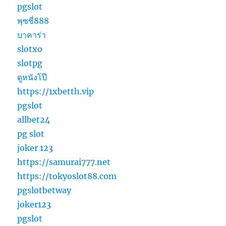
pgslot
พุซซี่888
บาคาร่า
slotxo
slotpg
ดูหนังโป๊
https://1xbetth.vip
pgslot
allbet24
pg slot
joker 123
https://samurai777.net
https://tokyoslot88.com
pgslotbetway
joker123
pgslot