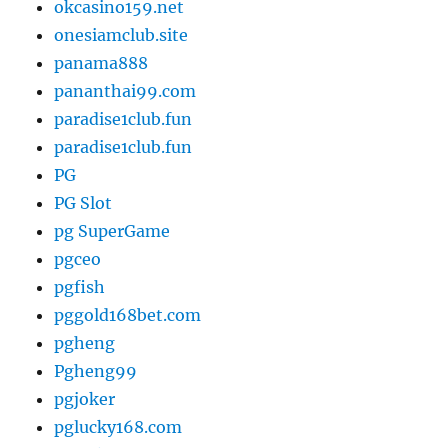
okcasino159.net
onesiamclub.site
panama888
pananthai99.com
paradise1club.fun
paradise1club.fun
PG
PG Slot
pg SuperGame
pgceo
pgfish
pggold168bet.com
pgheng
Pgheng99
pgjoker
pglucky168.com