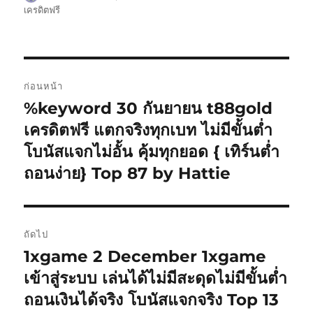
เขียน
เมื่อ
หมู่
กำกับ
เครดิตฟรี
แนะแนว
ก่อนหน้า
เรื่อง
%keyword 30 กันยายน t88gold
เรื่อง
ก่อน
เครดิตฟรี แตกจริงทุกเบท ไม่มีขั้นต่ำ
หน้า:
โบนัสแจกไม่อั้น คุ้มทุกยอด { เทิร์นต่ำ
ถอนง่าย} Top 87 by Hattie
ถัดไป
1xgame 2 December 1xgame
เรื่อง
ต่อ
เข้าสู่ระบบ เล่นได้ไม่มีสะดุดไม่มีขั้นต่ำ
ไป:
ถอนเงินได้จริง โบนัสแจกจริง Top 13