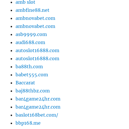
amb slot
ambfine88.net
ambnovabet.com
ambnovabet.com
asb9999.com
audi688.com
autoslot16888.com
autoslot16888.com
ba88th.com
babet555.com
Baccarat
baj88thbz.com
bar4game24hr.com
bar4game24hr.com
baslot168bet.com/
bbp168.me