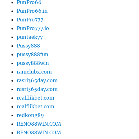
PunPro66
PunPro66.in
PunPro777
PunPro777.io
puntaek77
Pussy888
pussy888fun
pussy888win
ramclubx.com
rasri365day.com
rasri365day.com
realflikbet.com
realflikbet.com
redkong89
RENO88WIN.COM
RENO88WIN.COM