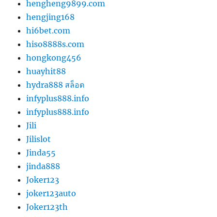
hengheng9899.com
hengjing168
hi6bet.com
hiso8888s.com
hongkong456
huayhit88
hydra888 สล็อต
infyplus888.info
infyplus888.info
Jili
Jilislot
Jinda55
jinda888
Joker123
joker123auto
Joker123th