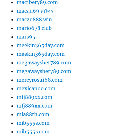
mac1bet789.com
macau69 สมัคร
macau888.win
mario678.club
mars95
meekin365day.com
meekin365day.com
megawaysbet789.com
megawaysbet789.com
mercyrosa168.com
mexicanoo.com
mfj889xx.com
mfj889xx.com
mia88th.com
mib555s.com
mib555s.com