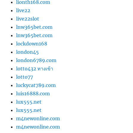
lionth168.com
live22
live22slot
lnw365bet.com
lnw365bet.com
lockdown168
london45
london6789.com
lotto432 ทางเข้า
lotto77
luckycat789.com
luis16888.com
lux555.net
lux555.net
m4newonline.com
m4newonline.com