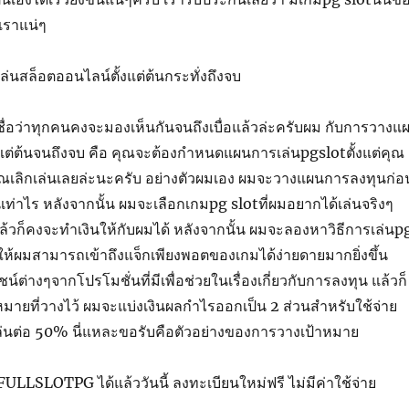
เราแน่ๆ
นสล็อตออนไลน์ตั้งแต่ต้นกระทั่งถึงจบ
เชื่อว่าทุกคนคงจะมองเห็นกันจนถึงเบื่อแล้วล่ะครับผม กับการวางแ
งแต่ต้นจนถึงจบ คือ คุณจะต้องกำหนดแผนการเล่นpgslotตั้งแต่คุณ
ึงคุณเลิกเล่นเลยล่ะนะครับ อย่างตัวผมเอง ผมจะวางแผนการลงทุนก่อ
ท่าไร หลังจากนั้น ผมจะเลือกเกมpg slotที่ผมอยากได้เล่นจริงๆ
้วก็คงจะทำเงินให้กับผมได้ หลังจากนั้น ผมจะลองหาวิธีการเล่นp
ให้ผมสามารถเข้าถึงแจ็กเพียงพอตของเกมได้ง่ายดายมากยิ่งขึ้น
์ต่างๆจากโปรโมชั่นที่มีเพื่อช่วยในเรื่องเกี่ยวกับการลงทุน แล้วก็
าหมายที่วางไว้ ผมจะแบ่งเงินผลกำไรออกเป็น 2 ส่วนสำหรับใช้จ่าย
นต่อ 50% นี่แหละขอรับคือตัวอย่างของการวางเป้าหมาย
FULLSLOTPG ได้แล้ววันนี้ ลงทะเบียนใหม่ฟรี ไม่มีค่าใช้จ่าย