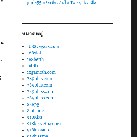
jinda55 คลิกเดียวเริ่มได้ Top 41 by Ella
หมวดหมู่
ผน
1688vegasx.com
168slot
น
188betth
1xbit1
1xgameth.com
g
789plus.com
789plus.com
789pluss.com
789pluss.com
888pg
8lots.me
918Kiss
918kiss เข้าสู่ระบบ
918kissauto
918kissme