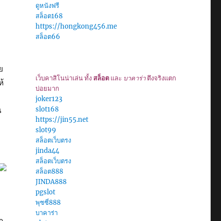
ดูหนังฟรี
สล็อต168
https://hongkong456.me
สล็อต66
ย
เว็บคาสิโนน่าเล่น ทั้ง
สล็อต
และ
บาคาร่า
ตึงจริงแตก
ห้
บ่อยมาก
joker123
ณ
slot168
https://jin55.net
slot99
สล็อตเว็บตรง
jinda44
สล็อตเว็บตรง
สล็อต888
JINDA888
pgslot
พุซซี่888
บาคาร่า
ก