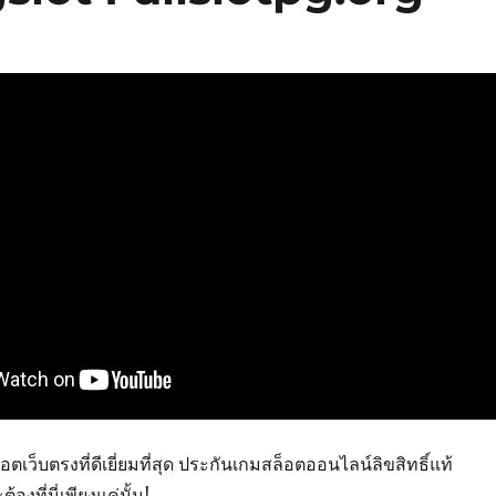
ว็บตรงที่ดีเยี่ยมที่สุด ประกันเกมสล็อตออนไลน์ลิขสิทธิ์แท้
งที่นี่เพียงแค่นั้น!