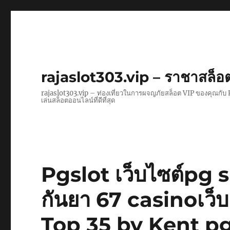
rajaslot303.vip – ราชาสล็อ
rajaslot303.vip – ท่องเที่ยวในการผจญภัยสล็อต VIP ของคุณกับ Ra
เล่นสล็อตออนไลน์ที่ดีที่สุด
Pgslot เว็บไซต์pg sl
กันยา 67 casinoเว็บ
Top 35 by Kent pg