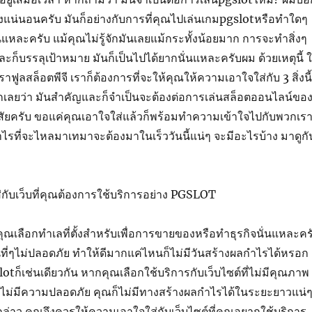
องแน่นอนครับ มันก็อย่างกับการที่คุณไปเล่นเกมpgslotหรือทำใดๆ
นแหละครับ แม้คุณไม่รู้จักมันเลยแม้กระทั้งน้อยมาก การจะทำสิ่งๆ
ละก็บรรลุเป้าหมาย มันก็เป็นไปได้ยากนั่นแหละครับผม ด้วยเหตุนี้ 
าฟูลสล็อตพีจี เราก็ต้องการที่จะให้คุณให้ความเอาใจใส่กับ 3 สิ่งนี้
อกเลยว่า มันสำคัญและก็จำเป็นจะต้องต่อการเล่นสล็อตออนไลน์ขอ
งสัยครับ ขอแค่คุณเอาใจใส่แล้วก็พร้อมทำความเข้าใจไปกับพวกเร
ำไรที่จะไหลมาเทมาจะต้องมาในเร็ววันนี้แน่ๆ จะมีอะไรบ้าง มาดูกั
่กับเว็บที่คุณต้องการใช้บริการอย่าง PGSLOT
คุณเลือกทำเลที่ตั้งสำหรับเพื่อการขายของหรือทำธุรกิจนั่นแหละคร
ในที่ๆไม่ปลอดภัย ทำให้ดีมากแค่ไหนก็ไม่มีวันสร้างผลกำไรได้หรอก
otก็เช่นเดียวกัน หากคุณเลือกใช้บริการกับเว็บไซต์ที่ไม่มีคุณภาพ
ไม่มีความปลอดภัย คุณก็ไม่มีทางสร้างผลกำไรได้ในระยะยาวแน่
งกล่าว คุณจึงควรให้ความเอาใจใส่กับเว็บไซต์ที่คุณอยากใช้บริการ