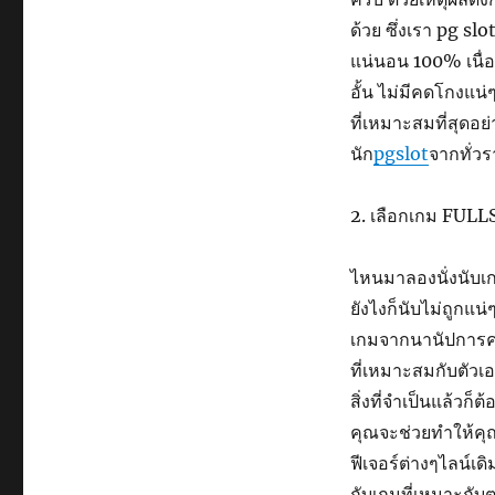
ด้วย ซึ่งเรา pg sl
แน่นอน 100% เนื่อง
อั้น ไม่มีคดโกงแน
ที่เหมาะสมที่สุดอย
นัก
pgslot
จากทั่ว
2. เลือกเกม FULLS
ไหนมาลองนั่งนับเก
ยังไงก็นับไม่ถูกแ
เกมจากนานัปการค
ที่เหมาะสมกับตัวเ
สิ่งที่จำเป็นแล้วก
คุณจะช่วยทำให้คุณ
ฟีเจอร์ต่างๆไลน์เด
กับเกมที่เหมาะกับต