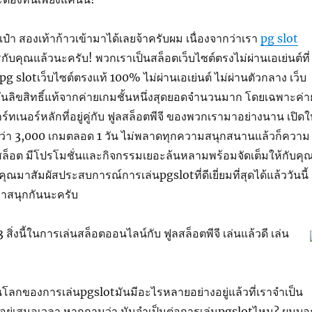
ป๋า สองเท้าก้าวเข้ามาได้เลยจ้าครับผม เนื่องจากว่าเรา
pg slot
กับคุณแล้วนะครับ! พวกเราเป็นสล็อตเว็บไซต์ตรงไม่ผ่านเอเย่นต์ที่
 pg slotเว็บไซต์ตรงแท้ 100% ไม่ผ่านเอเย่นต์ ไม่ผ่านตัวกลาง เว็บ
นยันลิขสิทธิ์แท้จากค่ายเกมชั้นหนึ่งสุดยอดจำนวนมาก โดยเฉพาะค่า
์ทเนอร์หลักที่อยู่คู่กับ ฟูลสล็อตพีจี ของพวกเรามาอย่างนาน เปิดใ
กว่า 3,000 เกมตลอด 1 วัน ไม่พลาดทุกความสนุกสนานแล้วก็ความ
ล็อต มีโปรโมชั่นและกิจกรรมเยอะล้นหลามพร้อมจัดเต็มให้กับคุ
นคุณมาสัมผัสประสบการณ์การเล่นpgslotที่ดีเยี่ยมที่สุดได้แล้ววันนี้
าสนุกกันนะครับ
สิ่งนี้ในการเล่นสล็อตออนไลน์กับ ฟูลสล็อตพีจี เล่นแล้วดี เล่น
โลกของการเล่นpgslotมันมีอะไรหลายอย่างอยู่แล้วที่เราจำเป็น
อยู่เสมอเวลา หากถามว่า มันจำเป็นต่อการเล่นpgslotไหม? ผมบอ