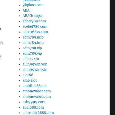
9kpluss.com
ABA
ABAGroup2
abbet789.com
acebet789.com
บ
aden168ss.com
adm789.info
าก
adm789.info
adm789.vip
adm789.vip
้
allbet24hr
allin99win.win
allin99win.win
alot66
amb slot
ambfine88.net
ambnovabet.com
ambnovabet.com
asb9999.com
audi688.com
autoslot16888.com