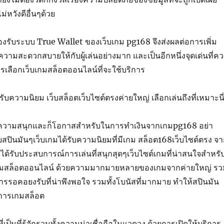
ม่หวังดีอื่นๆด้วย
งรับระบบ True Wallet ของเว็บเกม pg168 จึงส่งผลต่อการเพิ่ม
ามสะดวกสบายให้กับผู้เล่นอย่างมาก และเป็นอีกหนึ่งจุดเด่นที่ค
เลือกเว็บเกมสล็อตออนไลน์ที่จะใช้บริการ
รับความนิยม เว็บสล็อตเว็บไซต์ตรงค่ายใหญ่ เลือกเล่นถึงที่เหมาะนี
การความสนุกและก็โอกาสสำหรับในการทำเงินจากเกมpg168 อย่า
บสปินมันๆเว็บเกมได้รับความนิยมที่มีเกม สล็อต168เว็บไซต์ตรง จ
จะได้รับประสบการณ์การเล่นที่สนุกสุดๆเว็บไซต์เกมที่น่าสนใจสำหรั
กมสล็อตออนไลน์ ด้วยความมากมายหลายของเกมจากค่ายใหญ่ รว
 การรอคอยงรับที่น่าพึงพอใจ รวมทั้งโบนัสที่มากมาย ทำให้สปินมัน
งการเกมสล็อต
่เป็นที่รู้จักรวมทั้งความน่าเชื่อถือในแวดวง ด้วยการเปิดให้บริการ