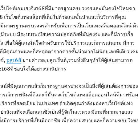
ว็บไซต์เกมเฮงจิง168ที่มีมาตรฐานครบวงจรและมั่นคงใช่ไหมขา
 เว็บไซต์แทงสล็อตที่เต็มไปด้วยเกมขั้นนำและก็บริการที่คุณ
ี่มีมาตรฐานครบวงจรสำหรับเพื่อการเป็นเว็บแทงสล็อตออนไลน์ ด้
งมีระบบ มีระบบระเบียบความปลอดภัยที่มั่นคงจะ และก็มีการเกื้อ
ลัง เพื่อให้ผู้เล่นมั่นใจสำหรับการใช้บริการและก็การเล่นเกม มีการ
ที่มีคุณภาพและก็สะดุดตาจากค่ายชั้นนำมากไม่น้อยเลยทีเดียว เช่
ซ์,
pg168
มายค่าเวล,บลูเปริ้นต์,รวมทั้งอื่นๆทำให้ผู้เล่นสามารถ
ิง168ที่ชอบใจได้อย่างนานัปการ
น์ที่มีคุณภาพแล้วก็มาตรฐานครบวงจรเป็นสิ่งที่ผู้เล่นต้องการของ
ารณ์การพนันที่ดีและก็มั่นคงเว็บไซต์แทงสล็อตออนไลน์ที่มาพร้อ
็บริการที่ยอดเยี่ยมในประเทศ ถ้าเกิดคุณกำลังมองหาเว็บไซต์แทง
่าลังเลที่จะเลือกเล่นซึ่งเป็นที่รู้จักในแวดวง มีเกมที่มากมายและ
ั้งมีการบริการที่เป็นมืออาชีพ เพื่อความสบายและก็ความชอบใจข