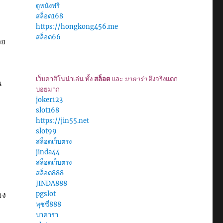
ดูหนังฟรี
สล็อต168
https://hongkong456.me
สล็อต66
วย
เว็บคาสิโนน่าเล่น ทั้ง
สล็อต
และ
บาคาร่า
ตึงจริงแตก
น
บ่อยมาก
joker123
slot168
https://jin55.net
slot99
สล็อตเว็บตรง
ม
jinda44
สล็อตเว็บตรง
สล็อต888
JINDA888
อง
pgslot
พุซซี่888
บาคาร่า