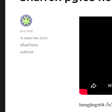
ผู้
Eric Hill
เขียน
เขียน
16 พฤษภาคม 2024
เมื่อ
หมวด
สล็อตเว็บตรง
หมู่
ป้าย
เฮงจิง168
กำกับ
hengjing168 เว็บ