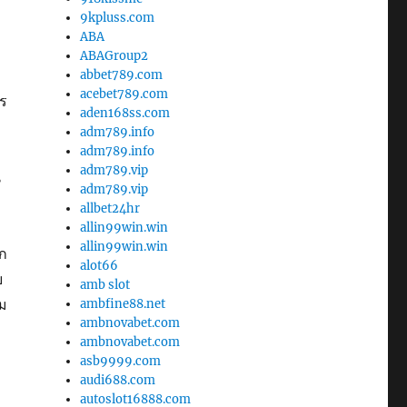
9kpluss.com
ABA
ABAGroup2
abbet789.com
acebet789.com
วร
aden168ss.com
adm789.info
adm789.info
adm789.vip
่
adm789.vip
allbet24hr
allin99win.win
allin99win.win
าก
alot66
บ
amb slot
ม
ambfine88.net
ambnovabet.com
ambnovabet.com
asb9999.com
audi688.com
autoslot16888.com