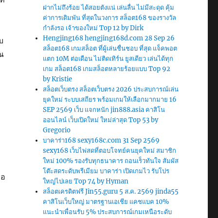
ฝากไม่ถึงร้อย ได้สอยตังแน่ เล่นลื่น ไม่มีสะดุด คุ้ม
ค่าการเดิมพัน ที่สุดในวงการ สล็อต168 ของรางวัล
กำลังรอ เจ้าของใหม่ Top 12 by Dirk
Hengjing168 hengjing168d.com 28 Sep 26
บ
สล็อต168 เกมสล็อต ที่ผู้เล่นชื่นชอบ ที่สุด แจ็คพอต
ุณ
แตก 10M ต่อเดือน ไม่ติดเทิร์น ยูสเดียว เล่นได้ทุก
เกม สล็อต168 เกมสล็อตหลายร้อยแบบ Top 92
by Kristie
สล็อตเว็บตรง สล็อตเว็บตรง 2026 ประสบการณ์เล่น
ยุคใหม่ ระบบเสถียร พร้อมเกมให้เลือกมากมาย 16
SEP 2569 เว็บ แจกหนัก jin888.asia คาสิโน
ออนไลน์ เว็บเปิดใหม่ ใหม่ล่าสุด Top 53 by
Gregorio
บาคาร่า168 sexy168c.com 31 Sep 2569
sexy168 เว็บไพ่สดที่ตอบโจทย์คนยุคใหม่ สมาชิก
ใหม่ 100% รองรับทุกธนาคาร ถอนเร็วทันใจ สัมผัส
โต๊ะสดระดับพรีเมียม บาคาร่า เปิดเกมไว รับโปร
่อ
ใหญ่ไปเลย Top 74 by Hyman
สล็อตเครดิตฟรี Jin55.guru 5 ส.ค. 2569 jinda55
คาสิโนเว็บใหญ่ มาตรฐานเอเชีย แคชแบค 10%
แนะนำเพื่อนรับ 5% ประสบการณ์เกมเหนือระดับ