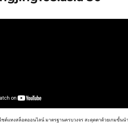
ไซต์แทงสล็อตออนไลน์ มาตรฐานครบวงจร สะดุดตาด้วยเกมขั้นน