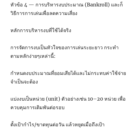
หัวข้อ 4 — การบริหารงบประมาณ (Bankroll) และก็
วิธีการการเล่นเพื่อลดความเสี่ยง
หลักการบริหารงบที่ใช้ได้จริง
การจัดการงบเป็นหัวใจของการเล่นระยะยาว กระทำ
ตามหลักง่ายๆเหล่านี้:
กำหนดงบประมาณที่ยอมเสียได้และไม่กระทบค่าใช้จ่าย
จำเป็นจะต้อง
แบ่งงบเป็นหน่วย (unit) ตัวอย่างเช่น 10–20 หน่วย เพื่อ
ควบคุมการเดิมพันต่อรอบ
ตั้งเป้ากำไร/ขาดทุนต่อวัน แล้วหยุดเมื่อถึงเป้า