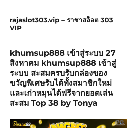
rajaslot303.vip – ราชาสล็อต 303
VIP
khumsup888 เข้าสู่ระบบ 27
สิงหาคม khumsup888 เข้าสู่
ระบบ สะสมครบรับกล่องของ
ขวัญพิเศษรับได้ทั้งสมาชิกใหม่
และเก่าหมุนได้ฟรีจากยอดเล่น
สะสม Top 38 by Tonya