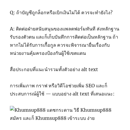
Q: ถ้าบัญชีถูกล็อกหรือเบิกเงินไม่ได้ ควรจะทำยังไง?
A: ติดต่อฝ่ายสนับสนุนของแพลตฟอร์มทันที ส่งหลักฐาน
รับรองตัวตน และก็เก็บบันทึกการติดต่อเป็นหลักฐาน ถ้า
หากไม่ได้รับการเกื้อกูล ควรจะพิจารณายื่นเรื่องกับ
หน่วยงานคุ้มครองป้องกันผู้ใช้เขตแดน
สื่อประกอบที่แนะนำรวมทั้งตัวอย่าง alt text
การเพิ่มภาพ กราฟ หรือวิดีโอช่วยเพิ่ม SEO และก็
ประสบการณ์ผู้ใช้ — แบบอย่าง alt text ที่เสนอแนะ: