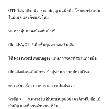
OTP ไม่มาถึง: พิจารณาสัญญาณมือถือ โฟลเดอร์สแปม
ในอีเมล และก็ขอส่งใหม่
หนทางคุ้มครองป้องกันบัญชี
เปิด 2FA/OTP เพื่อชั้นคุ้มครองเสริมเติม
ใช้ Password Manager แทนการจดรหัสผ่านด้วยมือ
เปิดแจ้งเตือนเมื่อมีการเข้าสู่ระบบจากอุปกรณ์ใหม่
ตรวจสอบเรื่องราวทำรายการเป็นประจำ
หัวข้อ 3 — หนทางรับ khumsup888 เครดิตฟรี, ข้อแม้
สำคัญ และก็การคำนวณเทิร์น