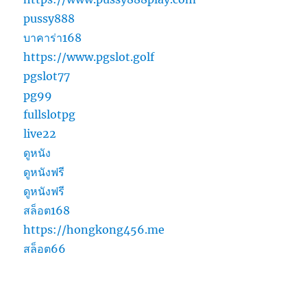
pussy888
บาคาร่า168
https://www.pgslot.golf
pgslot77
pg99
fullslotpg
live22
ดูหนัง
ดูหนังฟรี
ดูหนังฟรี
สล็อต168
https://hongkong456.me
สล็อต66