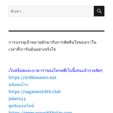
ค้นห
ค้นหา:
การบรรลุเป้าหมายมักมากับการตัดสินใจของเราใน
เวลาที่เรารับมันอย่างจริงใจ
เว็บสล็อตและบาคาร่าของโครตดีเว็บนี้เล่นแล้วรวยจัดๆ
https://918kissauto.xyz
หนังชนโรง
https://sagame168th.club
joker123
ดูหนังออนไลน์
https://www.pussy888play.com