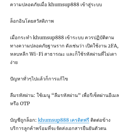
ความปลอดภัยเมื่อ khumsup888 เข้าสู่ระบบ
ล็อกอินโดยสวัสดิภาพ
เมื่อกระทำ khumsup888 เข้าระบบ ควรปฏิบัติตาม
ทางความปลอดภัยฐานราก ดังเช่นว่า เปิดใช้งาน 2FA,
หลบหลีก Wi-Fi สาธารณะ และก็ใช้รหัสผ่านที่ไม่เดา
ง่าย
ปัญหาทั่วๆไปแล้วก็การแก้ไข
ลืมรหัสผ่าน: ใช้เมนู “ลืมรหัสผ่าน” เพื่อรีเซ็ตผ่านอีเมล
หรือ OTP
บัญชีถูกล็อก:
khumsup888 เครดิตฟรี
ติดต่อข้าง
บริการลูกค้าพร้อมที่จะจัดส่งเอกสารยืนยันตัวตน