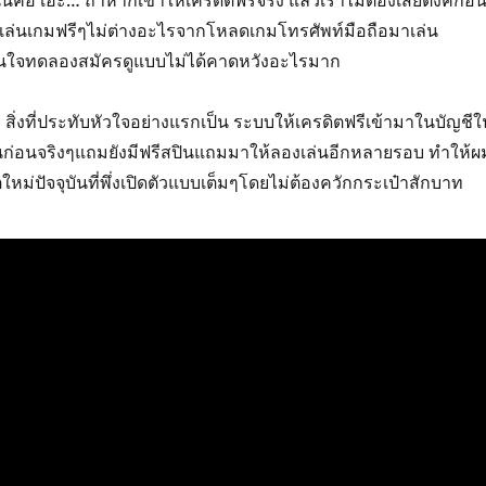
้นคือ เอ๊ะ… ถ้าหากเขาให้เครดิตฟรีจริง แล้วเราไม่ต้องเสียตังค์ก่อ
เล่นเกมฟรีๆไม่ต่างอะไรจากโหลดเกมโทรศัพท์มือถือมาเล่น
ินใจทดลองสมัครดูแบบไม่ได้คาดหวังอะไรมาก
 สิ่งที่ประทับหัวใจอย่างแรกเป็น ระบบให้เครดิตฟรีเข้ามาในบัญชีใ
เงินก่อนจริงๆแถมยังมีฟรีสปินแถมมาให้ลองเล่นอีกหลายรอบ ทำให้ผ
หม่ปัจจุบันที่พึ่งเปิดตัวแบบเต็มๆโดยไม่ต้องควักกระเป๋าสักบาท