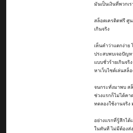
มันเป็นเงินที่พวกเ
สล็อตเครดิตฟรี ศู
เกินจริง
เห็นคำว่าแตกง่าย 
ประสบพบเจอปัญหาบ่
แบบชั่วร้ายเกินจริง
หาเว็บไซต์เล่นสล็อ
จนกระทั่งมาพบ สล็
ช่วงแรกก็ไม่ได้คา
ทดลองใช้งานจริง ม
อย่างแรกที่รู้สึกได
ในทันที ไม่มีต้องส