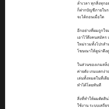
ล่ำเวลา ทุกสิ่งทุ
ก็ฝากบัญชีภายในระย
จะได้ถอนเมื่อใด
อีกอย่างที่ผมถูกใจม
เอาไว้ดึงคนสมัคร แ
ใหม่รวมทั้งโปรสำหรั
โฆษณาให้ดูน่าดึงด
ในส่วนของเกมสล็อ
ค่ายดัง เกมแตกง่าย
เล่นทั้งหมดในที่เด
ทำได้โดยทันที
สิ่งที่ทำให้ผมตัดส
ใช้งาน ระบบเสถียร เ