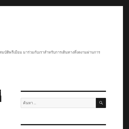
ณสมบัติพรีเมียม มาร่วมกับเราสำหรับการเดินทางที่งดงามผ่านการ
่
ค้นหา
ค้นหา: