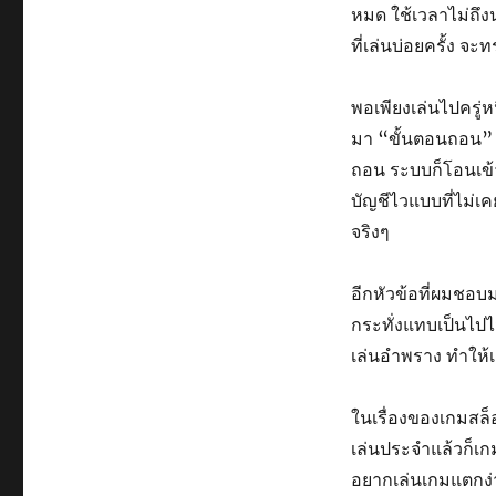
หมด ใช้เวลาไม่ถึง
ที่เล่นบ่อยครั้ง จ
พอเพียงเล่นไปครู่ห
มา “ขั้นตอนถอน” เป
ถอน ระบบก็โอนเข้า
บัญชีไวแบบที่ไม่เ
จริงๆ
อีกหัวข้อที่ผมชอบมา
กระทั่งแทบเป็นไปไม่
เล่นอำพราง ทำให้
ในเรื่องของเกมสล็อ
เล่นประจำแล้วก็เกม
อยากเล่นเกมแตกง่าย