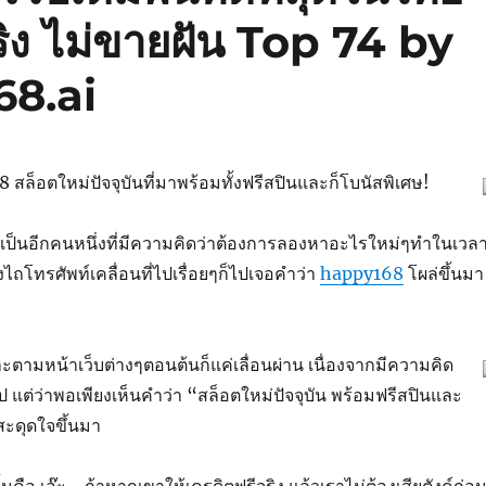
ง ไม่ขายฝัน Top 74 by
8.ai
 สล็อตใหม่ปัจจุบันที่มาพร้อมทั้งฟรีสปินและก็โบนัสพิเศษ!
ผมเป็นอีกคนหนึ่งที่มีความคิดว่าต้องการลองหาอะไรใหม่ๆทำในเวล
่งไถโทรศัพท์เคลื่อนที่ไปเรื่อยๆก็ไปเจอคำว่า
happy168
โผล่ขึ้นมา
ละตามหน้าเว็บต่างๆตอนต้นก็แค่เลื่อนผ่าน เนื่องจากมีความคิด
ป แต่ว่าพอเพียงเห็นคำว่า “สล็อตใหม่ปัจจุบัน พร้อมฟรีสปินและ
มสะดุดใจขึ้นมา