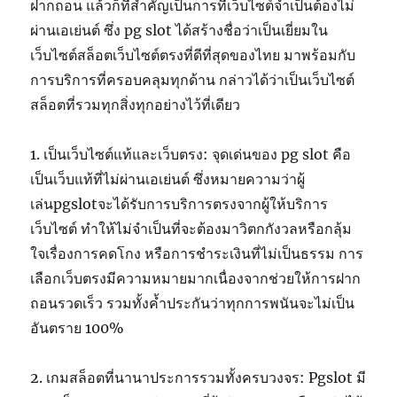
ฝากถอน แล้วก็ที่สำคัญเป็นการที่เว็บไซต์จำเป็นต้องไม่
ผ่านเอเย่นต์ ซึ่ง pg slot ได้สร้างชื่อว่าเป็นเยี่ยมใน
เว็บไซต์สล็อตเว็บไซต์ตรงที่ดีที่สุดของไทย มาพร้อมกับ
การบริการที่ครอบคลุมทุกด้าน กล่าวได้ว่าเป็นเว็บไซต์
สล็อตที่รวมทุกสิ่งทุกอย่างไว้ที่เดียว
1. เป็นเว็บไซต์แท้และเว็บตรง: จุดเด่นของ pg slot คือ
เป็นเว็บแท้ที่ไม่ผ่านเอเย่นต์ ซึ่งหมายความว่าผู้
เล่นpgslotจะได้รับการบริการตรงจากผู้ให้บริการ
เว็บไซต์ ทำให้ไม่จำเป็นที่จะต้องมาวิตกกังวลหรือกลุ้ม
ใจเรื่องการคดโกง หรือการชำระเงินที่ไม่เป็นธรรม การ
เลือกเว็บตรงมีความหมายมากเนื่องจากช่วยให้การฝาก
ถอนรวดเร็ว รวมทั้งค้ำประกันว่าทุกการพนันจะไม่เป็น
อันตราย 100%
2. เกมสล็อตที่นานาประการรวมทั้งครบวงจร: Pgslot มี