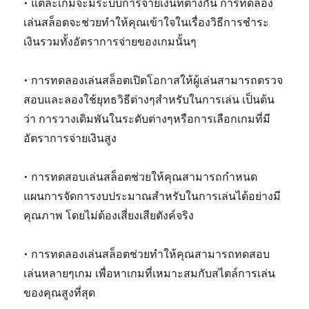
• แต่ละเกมจะมีระบบการจ่ายเงินที่ต่างกัน การทดลอง
เล่นสล็อตจะช่วยทำให้คุณเข้าใจในเรื่องวิธีการชำระ
เงินรวมทั้งอัตราการจ่ายของเกมนั้นๆ
• การทดลองเล่นสล็อตเปิดโอกาสให้ผู้เล่นสามารถตรวจ
สอบและลองใช้ยุทธวิธีต่างๆสำหรับในการเล่น เป็นต้น
ว่า การวางเดิมพันในระดับต่างๆหรือการเลือกเกมที่มี
อัตราการจ่ายเงินสูง
• การทดสอบเล่นสล็อตช่วยให้คุณสามารถกำหนด
แผนการจัดการงบประมาณสำหรับในการเล่นได้อย่างมี
คุณภาพ โดยไม่ต้องเสี่ยงเสียตังค์จริง
• การทดลองเล่นสล็อตช่วยทำให้คุณสามารถทดสอบ
เล่นหลายๆเกม เพื่อหาเกมที่เหมาะสมกับสไตล์การเล่น
ของคุณสูงที่สุด