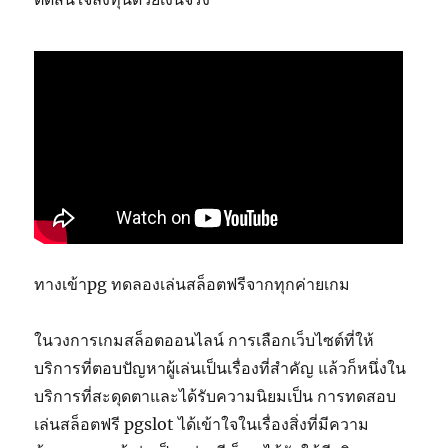
ทางเข้าpg ทดลองเล่นสล็อตฟรีจากทุกค่ายเกม
ในวงการเกมสล็อตออนไลน์ การเลือกเว็บไซต์ที่ให้
บริการที่ตอบปัญหาผู้เล่นเป็นเรื่องที่สำคัญ แล้วก็หนึ่งใน
บริการที่สะดุดตาและได้รับความนิยมเป็น การทดสอบ
เล่นสล็อตฟรี pgslot ได้เข้าใจในเรื่องสิ่งที่มีความ