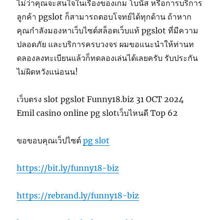
ไม่ว่าคุณจะสนใจในเรื่องของเกม โบนัส หรือการบริการ
ลูกค้า pgslot ก็สามารถตอบโจทย์ได้ทุกด้าน ถ้าหาก
คุณกำลังมองหาเว็บไซต์สล็อตเว็บแท้ pgslot ที่มีความ
ปลอดภัย และบริการครบวงจร ผมขอแนะนำให้ท่านท
ดลองลงทะเบียนแล้วก็ทดลองเล่นได้เลยครับ รับประกัน
ไม่ผิดหวังแน่อนน!
เว็บตรง slot pgslot Funny18.biz 31 OCT 2024
Emil casino online pg slotเว็บไหนดี Top 62
ขอขอบคุณเว็ปไซต์
pg slot
https://bit.ly/funny18-biz
https://rebrand.ly/funny18-biz