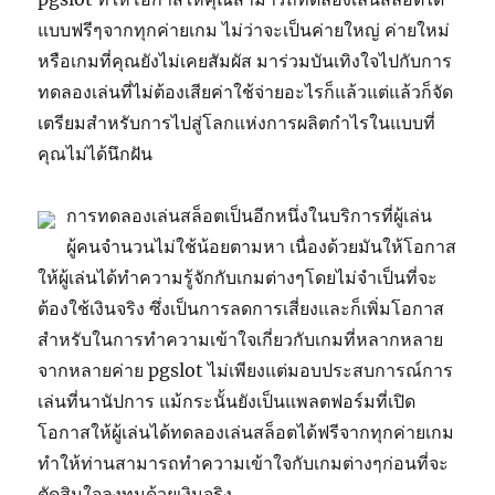
แบบฟรีๆจากทุกค่ายเกม ไม่ว่าจะเป็นค่ายใหญ่ ค่ายใหม่
หรือเกมที่คุณยังไม่เคยสัมผัส มาร่วมบันเทิงใจไปกับการ
ทดลองเล่นที่ไม่ต้องเสียค่าใช้จ่ายอะไรก็แล้วแต่แล้วก็จัด
เตรียมสำหรับการไปสู่โลกแห่งการผลิตกำไรในแบบที่
คุณไม่ได้นึกฝัน
การทดลองเล่นสล็อตเป็นอีกหนึ่งในบริการที่ผู้เล่น
ผู้คนจำนวนไม่ใช้น้อยตามหา เนื่องด้วยมันให้โอกาส
ให้ผู้เล่นได้ทำความรู้จักกับเกมต่างๆโดยไม่จำเป็นที่จะ
ต้องใช้เงินจริง ซึ่งเป็นการลดการเสี่ยงและก็เพิ่มโอกาส
สำหรับในการทำความเข้าใจเกี่ยวกับเกมที่หลากหลาย
จากหลายค่าย pgslot ไม่เพียงแต่มอบประสบการณ์การ
เล่นที่นานัปการ แม้กระนั้นยังเป็นแพลตฟอร์มที่เปิด
โอกาสให้ผู้เล่นได้ทดลองเล่นสล็อตได้ฟรีจากทุกค่ายเกม
ทำให้ท่านสามารถทำความเข้าใจกับเกมต่างๆก่อนที่จะ
ตัดสินใจลงทุนด้วยเงินจริง