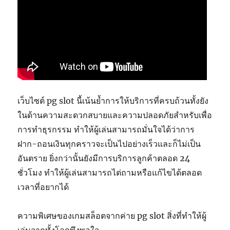
เว็บไซต์ pg slot นี้เน้นย้ำการให้บริการที่ครบถ้วนทั้งยัง
ในด้านความสะดวกสบายและความปลอดภัยสำหรับเพื่อ
การทำธุรกรรม ทำให้ผู้เล่นสามารถมั่นใจได้ว่าการ
ฝาก-ถอนเงินทุกคราวจะเป็นไปอย่างเร็วและก็ไม่เป็น
อันตราย ยิ่งกว่านั้นยังมีการบริการลูกค้าตลอด 24
ชั่วโมง ทำให้ผู้เล่นสามารถไต่ถามหรือแก้ไขได้ตลอด
เวลาที่อยากได้
ความพิเศษของเกมสล็อตจากค่าย pg slot สิ่งที่ทำให้ผู้