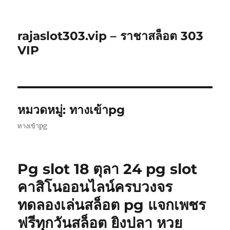
rajaslot303.vip – ราชาสล็อต 303
VIP
หมวดหมู่:
ทางเข้าpg
ทางเข้าpg
Pg slot 18 ตุลา 24 pg slot
คาสิโนออนไลน์ครบวงจร
ทดลองเล่นสล็อต pg แจกเพชร
ฟรีทุกวันสล็อต ยิงปลา หวย