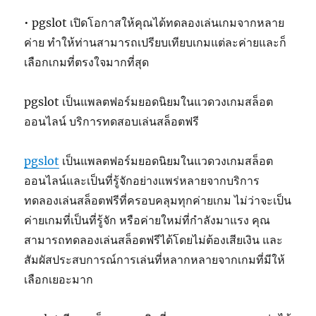
• pgslot เปิดโอกาสให้คุณได้ทดลองเล่นเกมจากหลาย
ค่าย ทำให้ท่านสามารถเปรียบเทียบเกมแต่ละค่ายและก็
เลือกเกมที่ตรงใจมากที่สุด
pgslot เป็นแพลตฟอร์มยอดนิยมในแวดวงเกมสล็อต
ออนไลน์ บริการทดสอบเล่นสล็อตฟรี
pgslot
เป็นแพลตฟอร์มยอดนิยมในแวดวงเกมสล็อต
ออนไลน์และเป็นที่รู้จักอย่างแพร่หลายจากบริการ
ทดลองเล่นสล็อตฟรีที่ครอบคลุมทุกค่ายเกม ไม่ว่าจะเป็น
ค่ายเกมที่เป็นที่รู้จัก หรือค่ายใหม่ที่กำลังมาแรง คุณ
สามารถทดลองเล่นสล็อตฟรีได้โดยไม่ต้องเสียเงิน และ
สัมผัสประสบการณ์การเล่นที่หลากหลายจากเกมที่มีให้
เลือกเยอะมาก