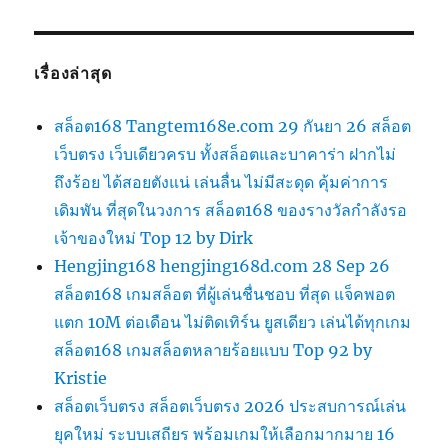
เรื่องล่าสุด
สล็อต168 Tangtem168e.com 29 กันยา 26 สล็อต
เว็บตรง เว็บเดียวครบ ทั้งสล็อตและบาคาร่า ฝากไม่
ถึงร้อย ได้สอยตังแน่ เล่นลื่น ไม่มีสะดุด คุ้มค่าการ
เดิมพัน ที่สุดในวงการ สล็อต168 ของรางวัลกำลังรอ
เจ้าของใหม่ Top 12 by Dirk
Hengjing168 hengjing168d.com 28 Sep 26
สล็อต168 เกมสล็อต ที่ผู้เล่นชื่นชอบ ที่สุด แจ็คพอต
แตก 10M ต่อเดือน ไม่ติดเทิร์น ยูสเดียว เล่นได้ทุกเกม
สล็อต168 เกมสล็อตหลายร้อยแบบ Top 92 by
Kristie
สล็อตเว็บตรง สล็อตเว็บตรง 2026 ประสบการณ์เล่น
ยุคใหม่ ระบบเสถียร พร้อมเกมให้เลือกมากมาย 16