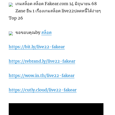
เกมสล็อต สล็อต Fakear.com 14 มิถุนายน 68
Zane ยืน 1 เรื่องเกมสล็อต live22ปลดหนี้ได้ง่ายๆ
Top 26
ขอขอบคุณby
สล็อต
https://bit.ly/live22-fakear
https://rebrand.ly/live22-fakear
https://wow.in.th/live22-fakear
https://cutly.cloud/live22-fakear