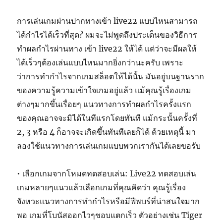
การเล่นเกมผ่านปากทางเข้า live22 แบบไหนสามารถ
ได้กำไรได้เร็วที่สุด? ผมจะไม่พูดถึงประเด็นของวิธีการ
ทำผลกำไรผ่านทาง เข้า live22 ให้ได้ แต่ว่าจะมีผลให้
ได้เร็วๆต้องเล่นแบบไหนมากยิ่งกว่านะครับ เพราะ
ว่าการทำกำไรจากเกมสล็อตให้ได้นั้น มันอยู่บนฐานราก
ของความรู้ความเข้าใจเกมอยู่แล้ว แม้คุณรู้เรื่องเกม
ต่างๆมากขึ้นเรื่อยๆ แนวทางการทำผลกำไรครั้งแรก
ของคุณอาจจะมิได้ในทีแรกโดยทันที แม้กระนั้นครั้งที่
2, 3 หรือ 4 ก็อาจจะเกิดขึ้นทันทีเลยก็ได้ ด้วยเหตุนี้ มา
ลองใช้แนวทางการเล่นเกมแบบพวกเรากันได้เลยขอรับ
• เลือกเกมจากโหมดทดสอบเล่น: Live22 ทดสอบเล่น
เกมหลายๆแนวแล้วเลือกเกมที่คุณคิดว่า คุณรู้เรื่อง
จังหวะแนวทางการทำกำไรหรือมีฟีพบร์ที่น่าสนใจมาก
พอ เกมที่โบนัสออกไวๆชอบแตกเร็ว ตัวอย่างเช่น Tiger