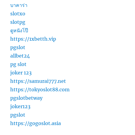
บาคาร่า
slotxo
slotpg
ดูหนังโป๊
https://1xbetth.vip
pgslot
allbet24
pg slot
joker 123
https://samurai777.net
https://tokyoslot88.com
pgslotbetway
joker123
pgslot
https://gogoslot.asia