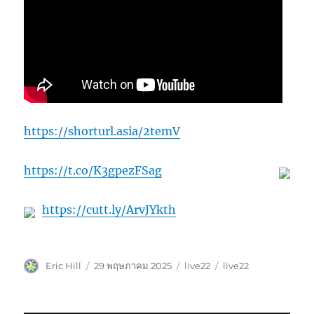
https://shorturl.asia/2temV
https://t.co/K3gpezFSag
https://cutt.ly/ArvJYkth
ผู้
เขียน
หมวด
ป้าย
Eric Hill
29 พฤษภาคม 2025
live22
live22
เขียน
เมื่อ
หมู่
กำกับ