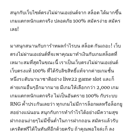
สนุกกับเว็บไซต์ตรงไม่ผ่านเอเย่นต์จาก สล็อต ได้มากขึ้น
เกมแตกหนักแตกจริง ปลอดภัย 100% สมัครง่าย สมัคร
เลย!
มาสนุกสนานกับการำทผลกำไรบน สล็อต กันเถอะ! เว็บ
ตรงไม่ผ่านเอเย่นต์ที่จะพาคุณมาทำเงินกับเกมสล็อตที่
เหมาะสมที่สุดในขณะนี้ เราเป็นเว็บตรงไม่ผ่านเอเย่นต์
เว็บตรงแท้ 100% ที่ได้รับลิขสิทธิ์แท้จากค่ายเกมชั้น
หนึ่งระดับนานาชาติอย่าง live22 game slot และก็
ค่ายเกมอื่นๆอีกมากมาย มีเกมให้เลือกกว่า 2,000 เกม
เกมแตกหนักแตกจริง ไม่เป็นอันตราย 100% กับระบบ
RNG ค้ำประกันเลยว่า ทุกเกมไม่มีการล็อกผลหรือล็อกยู
สอย่างแน่นอน สนุกกับการทำกำไรได้อย่างมีความสุข
ฝากถอนง่ายๆไม่มีขั้นต่ำในการฝากถอน สมัครแล้วรับ
เครดิตฟรีได้ในทันทีอีกด้วยครับ ถ้าคุณพอใจล่ะก็ ลง