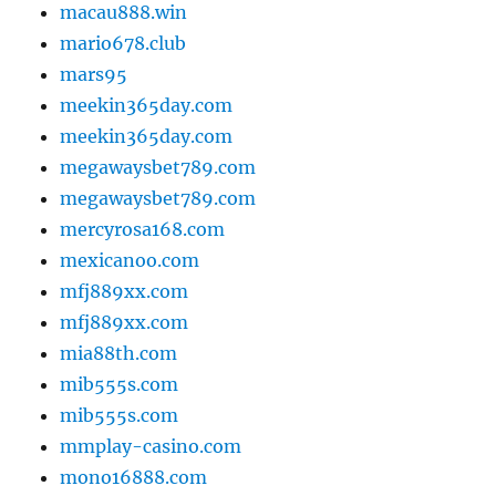
macau888.win
mario678.club
mars95
meekin365day.com
meekin365day.com
megawaysbet789.com
megawaysbet789.com
mercyrosa168.com
mexicanoo.com
mfj889xx.com
mfj889xx.com
mia88th.com
mib555s.com
mib555s.com
mmplay-casino.com
mono16888.com