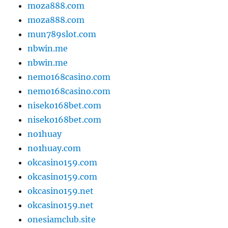
moza888.com
moza888.com
mun789slot.com
nbwin.me
nbwin.me
nemo168casino.com
nemo168casino.com
niseko168bet.com
niseko168bet.com
no1huay
no1huay.com
okcasino159.com
okcasino159.com
okcasino159.net
okcasino159.net
onesiamclub.site