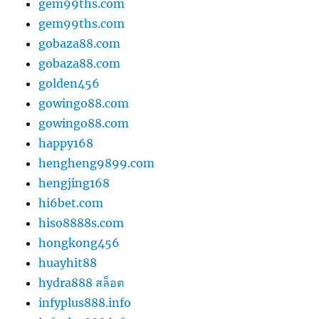
gem99ths.com
gem99ths.com
gobaza88.com
gobaza88.com
golden456
gowingo88.com
gowingo88.com
happy168
hengheng9899.com
hengjing168
hi6bet.com
hiso8888s.com
hongkong456
huayhit88
hydra888 สล็อต
infyplus888.info