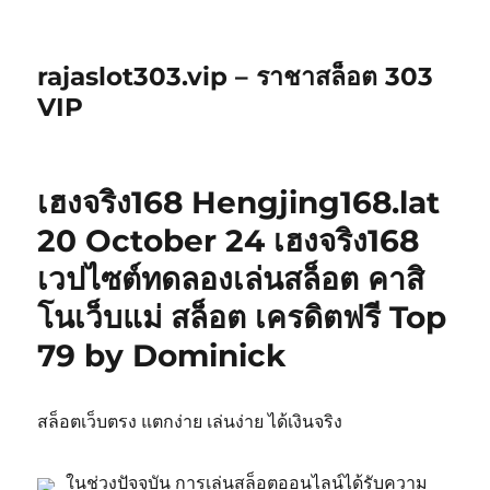
rajaslot303.vip – ราชาสล็อต 303
VIP
เฮงจริง168 Hengjing168.lat
20 October 24 เฮงจริง168
เวปไซต์ทดลองเล่นสล็อต คาสิ
โนเว็บแม่ สล็อต เครดิตฟรี Top
79 by Dominick
สล็อตเว็บตรง แตกง่าย เล่นง่าย ได้เงินจริง
ในช่วงปัจจุบัน การเล่นสล็อตออนไลน์ได้รับความ