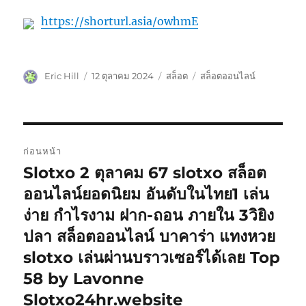
https://shorturl.asia/owhmE
ผู้
เขียน
หมวด
ป้าย
Eric Hill
12 ตุลาคม 2024
สล็อต
สล็อตออนไลน์
เขียน
เมื่อ
หมู่
กำกับ
แนะแนว
ก่อนหน้า
เรื่อง
Slotxo 2 ตุลาคม 67 slotxo สล็อต
เรื่อง
ก่อน
ออนไลน์ยอดนิยม อันดับในไทย1 เล่น
หน้า:
ง่าย กำไรงาม ฝาก-ถอน ภายใน 3วิยิง
ปลา สล็อตออนไลน์ บาคาร่า แทงหวย
slotxo เล่นผ่านบราวเซอร์ได้เลย Top
58 by Lavonne
Slotxo24hr.website