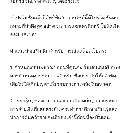
โอกาสชนะรางวัลใหญ่ได้อย่างเร็ว
• โปรโมชั่นแล้วก็สิทธิพิเศษ: เว็บไซต์นี้มีโปรโมชั่นมา
กมายที่น่าดึงดูด อย่างเช่น การแจกเครดิตฟรี โบนัสเงิน
ออม และฯลฯ
คำแนะนำเสริมเติมสำหรับการเล่นสล็อตเว็บตรง
1. กำหนดงบประมาณ: ก่อนที่คุณจะเริ่มเล่นเฮงจริง168
ควรกำหนดงบประมาณสำหรับเพื่อการเล่นให้แจ้งชัด
เพื่อไม่ให้เกิดปัญหาเกี่ยวกับทางการคลังในอนาคต
2. เรียนรู้กฎของเกม: แต่ละเกมสล็อตมีกฎแล้วก็ระบบ
การจ่ายเงินที่แตกต่างกัน ควรทำการศึกษาเรียนรู้และ
ทำการค้นคว้ารายละเอียดเหล่านี้ก่อนที่จะเริ่มเล่น