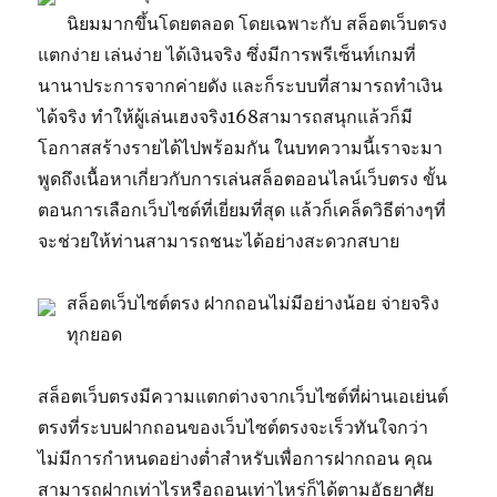
นิยมมากขึ้นโดยตลอด โดยเฉพาะกับ สล็อตเว็บตรง
แตกง่าย เล่นง่าย ได้เงินจริง ซึ่งมีการพรีเซ็นท์เกมที่
นานาประการจากค่ายดัง และก็ระบบที่สามารถทำเงิน
ได้จริง ทำให้ผู้เล่นเฮงจริง168สามารถสนุกแล้วก็มี
โอกาสสร้างรายได้ไปพร้อมกัน ในบทความนี้เราจะมา
พูดถึงเนื้อหาเกี่ยวกับการเล่นสล็อตออนไลน์เว็บตรง ขั้น
ตอนการเลือกเว็บไซต์ที่เยี่ยมที่สุด แล้วก็เคล็ดวิธีต่างๆที่
จะช่วยให้ท่านสามารถชนะได้อย่างสะดวกสบาย
สล็อตเว็บไซต์ตรง ฝากถอนไม่มีอย่างน้อย จ่ายจริง
ทุกยอด
สล็อตเว็บตรงมีความแตกต่างจากเว็บไซต์ที่ผ่านเอเย่นต์
ตรงที่ระบบฝากถอนของเว็บไซต์ตรงจะเร็วทันใจกว่า
ไม่มีการกำหนดอย่างต่ำสำหรับเพื่อการฝากถอน คุณ
สามารถฝากเท่าไรหรือถอนเท่าไหร่ก็ได้ตามอัธยาศัย