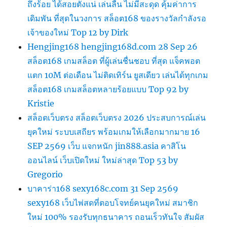
ถึงร้อย ได้สอยตังแน่ เล่นลื่น ไม่มีสะดุด คุ้มค่าการ
เดิมพัน ที่สุดในวงการ สล็อต168 ของรางวัลกำลังรอ
เจ้าของใหม่ Top 12 by Dirk
Hengjing168 hengjing168d.com 28 Sep 26
สล็อต168 เกมสล็อต ที่ผู้เล่นชื่นชอบ ที่สุด แจ็คพอต
แตก 10M ต่อเดือน ไม่ติดเทิร์น ยูสเดียว เล่นได้ทุกเกม
สล็อต168 เกมสล็อตหลายร้อยแบบ Top 92 by
Kristie
สล็อตเว็บตรง สล็อตเว็บตรง 2026 ประสบการณ์เล่น
ยุคใหม่ ระบบเสถียร พร้อมเกมให้เลือกมากมาย 16
SEP 2569 เว็บ แจกหนัก jin888.asia คาสิโน
ออนไลน์ เว็บเปิดใหม่ ใหม่ล่าสุด Top 53 by
Gregorio
บาคาร่า168 sexy168c.com 31 Sep 2569
sexy168 เว็บไพ่สดที่ตอบโจทย์คนยุคใหม่ สมาชิก
ใหม่ 100% รองรับทุกธนาคาร ถอนเร็วทันใจ สัมผัส