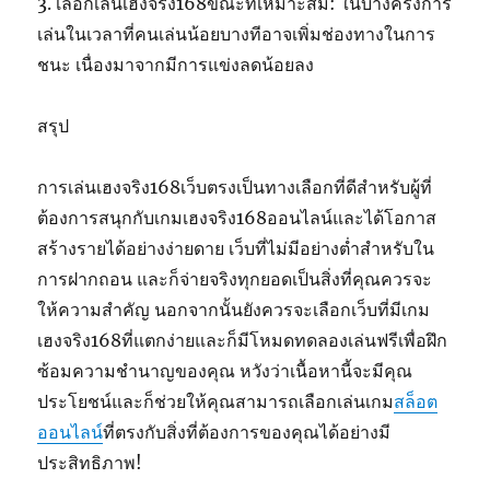
3. เลือกเล่นเฮงจริง168ขณะที่เหมาะสม: ในบางครั้งการ
เล่นในเวลาที่คนเล่นน้อยบางทีอาจเพิ่มช่องทางในการ
ชนะ เนื่องมาจากมีการแข่งลดน้อยลง
สรุป
การเล่นเฮงจริง168เว็บตรงเป็นทางเลือกที่ดีสำหรับผู้ที่
ต้องการสนุกกับเกมเฮงจริง168ออนไลน์และได้โอกาส
สร้างรายได้อย่างง่ายดาย เว็บที่ไม่มีอย่างต่ำสำหรับใน
การฝากถอน และก็จ่ายจริงทุกยอดเป็นสิ่งที่คุณควรจะ
ให้ความสำคัญ นอกจากนั้นยังควรจะเลือกเว็บที่มีเกม
เฮงจริง168ที่แตกง่ายและก็มีโหมดทดลองเล่นฟรีเพื่อฝึก
ซ้อมความชำนาญของคุณ หวังว่าเนื้อหานี้จะมีคุณ
ประโยชน์และก็ช่วยให้คุณสามารถเลือกเล่นเกม
สล็อต
ออนไลน์
ที่ตรงกับสิ่งที่ต้องการของคุณได้อย่างมี
ประสิทธิภาพ!