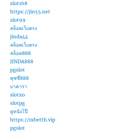
slot168
https://jin55.net
slot99
สล็อตเว็บตรง
jinda44
สล็อตเว็บตรง
สล็อต888
JINDA888
pgslot
พุซซี่888
บาคาร่า
slotxo
slotpg
ดูหนังโป๊
https://1xbetth.vip
pgslot