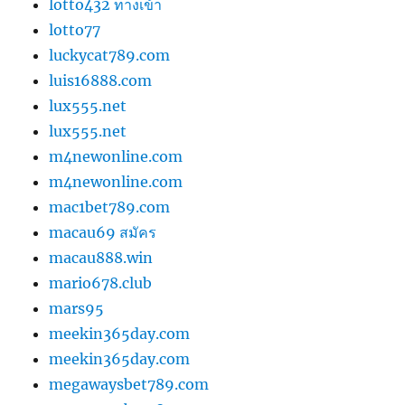
lotto432 ทางเข้า
lotto77
luckycat789.com
luis16888.com
lux555.net
lux555.net
m4newonline.com
m4newonline.com
mac1bet789.com
macau69 สมัคร
macau888.win
mario678.club
mars95
meekin365day.com
meekin365day.com
megawaysbet789.com