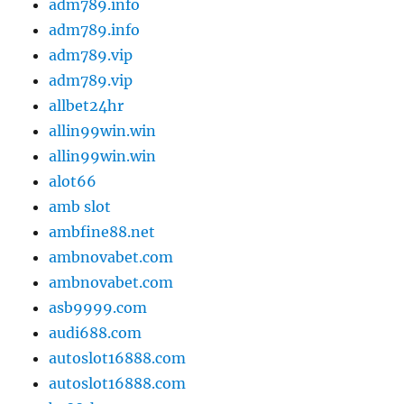
adm789.info
adm789.info
adm789.vip
adm789.vip
allbet24hr
allin99win.win
allin99win.win
alot66
amb slot
ambfine88.net
ambnovabet.com
ambnovabet.com
asb9999.com
audi688.com
autoslot16888.com
autoslot16888.com