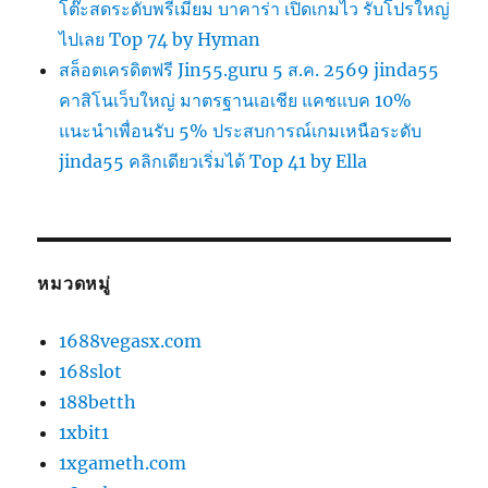
โต๊ะสดระดับพรีเมียม บาคาร่า เปิดเกมไว รับโปรใหญ่
ไปเลย Top 74 by Hyman
สล็อตเครดิตฟรี Jin55.guru 5 ส.ค. 2569 jinda55
คาสิโนเว็บใหญ่ มาตรฐานเอเชีย แคชแบค 10%
แนะนำเพื่อนรับ 5% ประสบการณ์เกมเหนือระดับ
jinda55 คลิกเดียวเริ่มได้ Top 41 by Ella
หมวดหมู่
1688vegasx.com
168slot
188betth
1xbit1
1xgameth.com