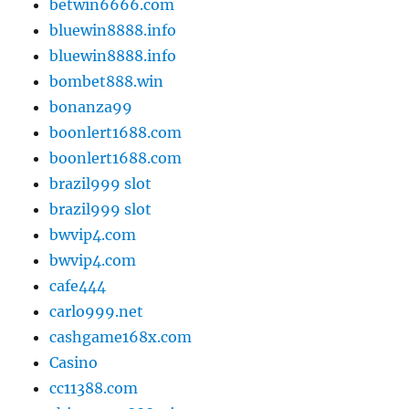
betwin6666.com
bluewin8888.info
bluewin8888.info
bombet888.win
bonanza99
boonlert1688.com
boonlert1688.com
brazil999 slot
brazil999 slot
bwvip4.com
bwvip4.com
cafe444
carlo999.net
cashgame168x.com
Casino
cc11388.com