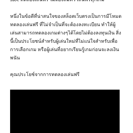
หนึ่งในข้อดีที่น่าสนใจของสล็อตเว็บตรงเป็นการมีโหมด
ทดลองเล่นฟรี ที่ไม่จำเป็นที่จะต้องลงทะเบียน ทำให้ผู้
เล่นสามารถทดลองเกมต่างๆได้โดยไม่ต้องลงทุนเงิน สิ่ง
นี้เป็นประโยชน์สำหรับผู้เล่นใหม่ที่ไม่แน่ใจสำหรับเพื่อ
การเลือกเกม หรือผู้เล่นที่อยากเรียนรู้เกมก่อนจะลงเงิน
พนัน
คุณประโยช์จากการทดลองเล่นฟรี