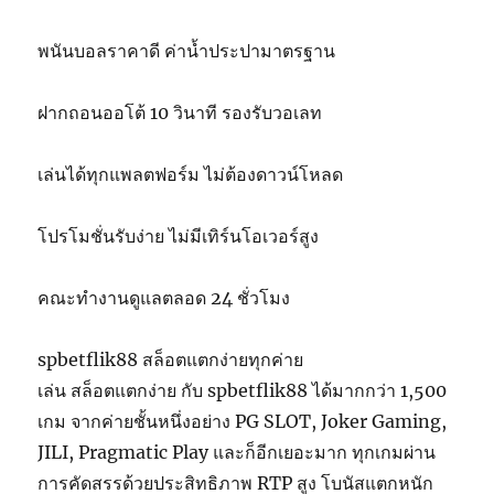
พนันบอลราคาดี ค่าน้ำประปามาตรฐาน
ฝากถอนออโต้ 10 วินาที รองรับวอเลท
เล่นได้ทุกแพลตฟอร์ม ไม่ต้องดาวน์โหลด
โปรโมชั่นรับง่าย ไม่มีเทิร์นโอเวอร์สูง
คณะทำงานดูแลตลอด 24 ชั่วโมง
spbetflik88 สล็อตแตกง่ายทุกค่าย
เล่น สล็อตแตกง่าย กับ spbetflik88 ได้มากกว่า 1,500
เกม จากค่ายชั้นหนึ่งอย่าง PG SLOT, Joker Gaming,
JILI, Pragmatic Play และก็อีกเยอะมาก ทุกเกมผ่าน
การคัดสรรด้วยประสิทธิภาพ RTP สูง โบนัสแตกหนัก