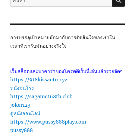
การบรรลุเป้าหมายมักมากับการตัดสินใจของเราใน
เวลาที่เรารับมันอย่างจริงใจ
เว็บสล็อตและบาคาร่าของโครตดีเว็บนี้เล่นแล้วรวยจัดๆ
https://918kissauto.xyz
หนังชนโรง
https://sagame168th.club
joker123
ดูหนังออนไลน์
https://www.pussy888play.com
pussy888