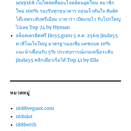
sexy168 เว็บไพ่สดที่ตอบโจทย์คนยุคใหม่ สมาชิก
ใหม่ 100% รองรับทุกธนาคาร ถอนเร็วทันใจ สัมผัส
โต๊ะสดระดับพรีเมียม บาคาร่า เปิดเกมไว รับโปรใหญ่
ไปเลย Top 74 by Hyman
สล็อตเครดิตฟรี Jin55.guru 5 ส.ค. 2569 jinda55
คาสิโนเว็บใหญ่ มาตรฐานเอเชีย แคชแบค 10%
แนะนำเพื่อนรับ 5% ประสบการณ์เกมเหนือระดับ
jinda55 คลิกเดียวเริ่มได้ Top 41 by Ella
หมวดหมู่
1688vegasx.com
168slot
188betth