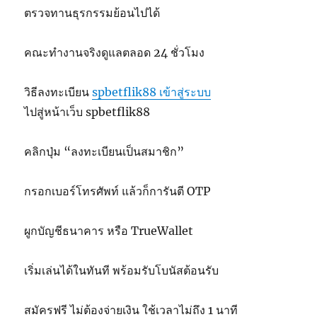
ตรวจทานธุรกรรมย้อนไปได้
คณะทำงานจริงดูแลตลอด 24 ชั่วโมง
วิธีลงทะเบียน
spbetflik88 เข้าสู่ระบบ
ไปสู่หน้าเว็บ spbetflik88
คลิกปุ่ม “ลงทะเบียนเป็นสมาชิก”
กรอกเบอร์โทรศัพท์ แล้วก็การันตี OTP
ผูกบัญชีธนาคาร หรือ TrueWallet
เริ่มเล่นได้ในทันที พร้อมรับโบนัสต้อนรับ
สมัครฟรี ไม่ต้องจ่ายเงิน ใช้เวลาไม่ถึง 1 นาที