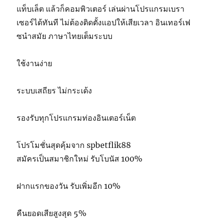
แท็บเล็ต แล้วก็คอมพิวเตอร์ เล่นผ่านโปรแกรมเบรา
เซอร์ได้ทันที ไม่ต้องติดตั้งแอปให้เสียเวลา อินเทอร์เฟ
ซนำสมัย ภาษาไทยเต็มระบบ
ใช้งานง่าย
ระบบเสถียร ไม่กระเด้ง
รองรับทุกโปรแกรมท่องอินเตอร์เน็ต
โปรโมชั่นสุดคุ้มจาก spbetflik88
สมัครเป็นสมาชิกใหม่ รับโบนัส 100%
ฝากแรกของวัน รับเพิ่มอีก 10%
คืนยอดเสียสูงสุด 5%