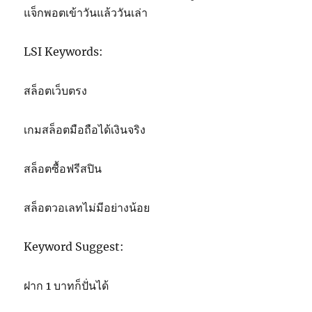
แจ็กพอตเข้าวันแล้ววันเล่า
LSI Keywords:
สล็อตเว็บตรง
เกมสล็อตมือถือได้เงินจริง
สล็อตซื้อฟรีสปิน
สล็อตวอเลทไม่มีอย่างน้อย
Keyword Suggest:
ฝาก 1 บาทก็ปั่นได้