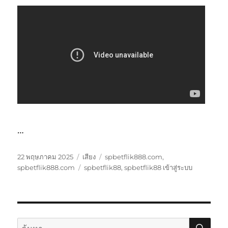
…
เขียน
รูป
หมวด
22 พฤษภาคม 2025
เสียง
spbetflik888.com
,
เมื่อ
แบบ
ป้าย
หมู่
spbetflik888.com
spbetflik88
,
spbetflik88 เข้าสู่ระบบ
เรื่อง
กำกับ
ค้นห
ค้นหา: