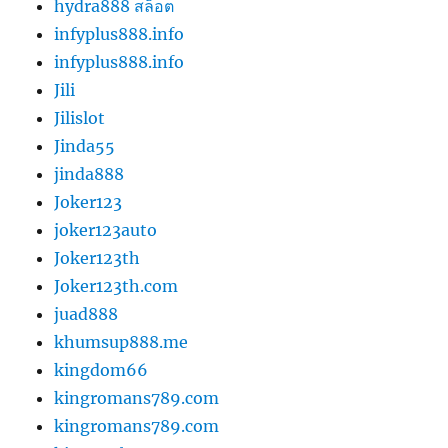
hydra888 สล็อต
infyplus888.info
infyplus888.info
Jili
Jilislot
Jinda55
jinda888
Joker123
joker123auto
Joker123th
Joker123th.com
juad888
khumsup888.me
kingdom66
kingromans789.com
kingromans789.com