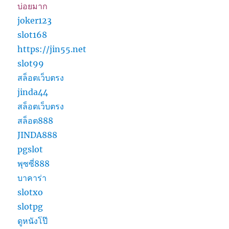
บ่อยมาก
joker123
slot168
https://jin55.net
slot99
สล็อตเว็บตรง
jinda44
สล็อตเว็บตรง
สล็อต888
JINDA888
pgslot
พุซซี่888
บาคาร่า
slotxo
slotpg
ดูหนังโป๊