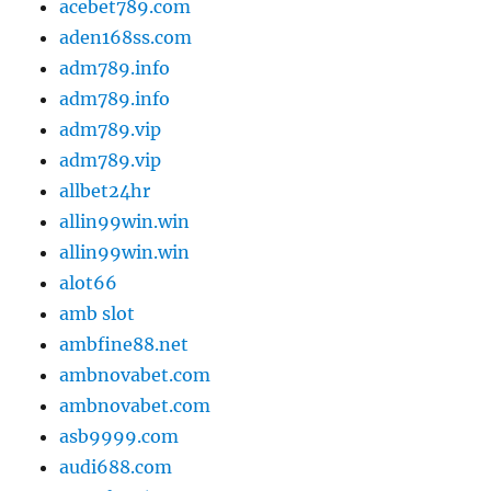
acebet789.com
aden168ss.com
adm789.info
adm789.info
adm789.vip
adm789.vip
allbet24hr
allin99win.win
allin99win.win
alot66
amb slot
ambfine88.net
ambnovabet.com
ambnovabet.com
asb9999.com
audi688.com