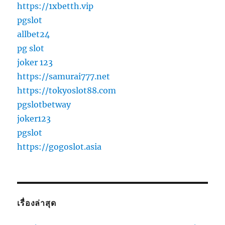
https://1xbetth.vip
pgslot
allbet24
pg slot
joker 123
https://samurai777.net
https://tokyoslot88.com
pgslotbetway
joker123
pgslot
https://gogoslot.asia
เรื่องล่าสุด