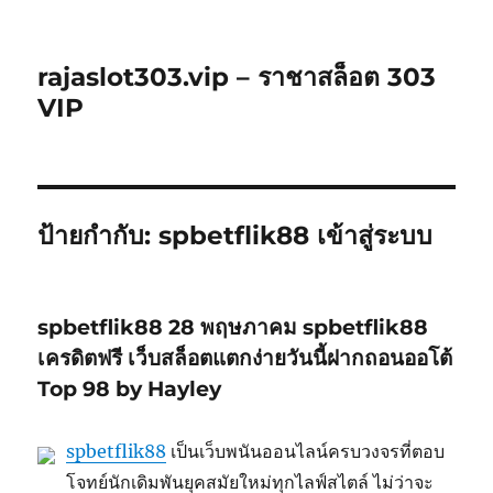
rajaslot303.vip – ราชาสล็อต 303
VIP
ป้ายกำกับ:
spbetflik88 เข้าสู่ระบบ
spbetflik88 28 พฤษภาคม spbetflik88
เครดิตฟรี เว็บสล็อตแตกง่ายวันนี้ฝากถอนออโต้
Top 98 by Hayley
spbetflik88
เป็นเว็บพนันออนไลน์ครบวงจรที่ตอบ
โจทย์นักเดิมพันยุคสมัยใหม่ทุกไลฟ์สไตล์ ไม่ว่าจะ