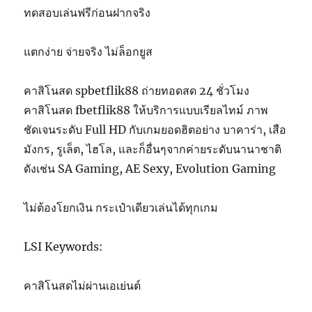
ทดสอบเล่นฟรีก่อนฝากจริง
แตกง่าย จ่ายจริง ไม่ล็อกยูส
คาสิโนสด spbetflik88 ถ่ายทอดสด 24 ชั่วโมง
คาสิโนสด fbetflik88 ให้บริการแบบเรียลไทม์ ภาพ
ชัดเจนระดับ Full HD กับเกมยอดฮิตอย่าง บาคาร่า, เสือ
มังกร, รูเล็ต, ไฮโล, และก็อื่นๆจากค่ายระดับนานาชาติ
ดังเช่น SA Gaming, AE Sexy, Evolution Gaming
ไม่ต้องโยกเงิน กระเป๋าเดียวเล่นได้ทุกเกม
LSI Keywords:
คาสิโนสดไม่ผ่านเอเย่นต์