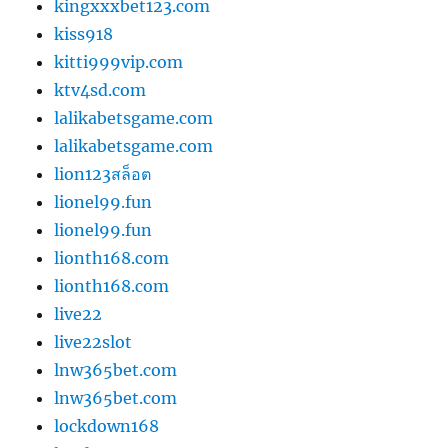
kingxxxbet123.com
kiss918
kitti999vip.com
ktv4sd.com
lalikabetsgame.com
lalikabetsgame.com
lion123สล็อต
lionel99.fun
lionel99.fun
lionth168.com
lionth168.com
live22
live22slot
lnw365bet.com
lnw365bet.com
lockdown168