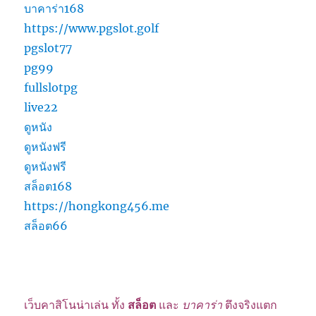
บาคาร่า168
https://www.pgslot.golf
pgslot77
pg99
fullslotpg
live22
ดูหนัง
ดูหนังฟรี
ดูหนังฟรี
สล็อต168
https://hongkong456.me
สล็อต66
เว็บคาสิโนน่าเล่น ทั้ง
สล็อต
และ
บาคาร่า
ตึงจริงแตก