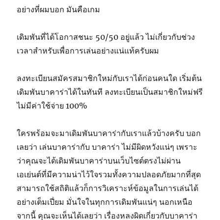
อย่างที่ผมบอก มันคือเกม
เดิมพันที่ได้โอกาสชนะ 50/50 อยู่แล้ว ไม่เกี่ยวกับช่วง
เวลาสำหรับเพื่อการเล่นอย่างแน่แท้ครับผม
ลงทะเบียนสมัครสมาชิกใหม่กับเราได้ก่อนคนใด เริ่มต้น
เดิมพันบาคาร่าได้ในทันที ลงทะเบียนเป็นสมาชิกใหม่ฟรี
ไม่มีค่าใช้จ่าย 100%
ใครพร้อมจะมาเดิมพันบาคาร่ากับเราแล้วบ้างครับ บอก
เลยว่า เล่นบาคาร่ากับ บาคาร่า ไม่มีผิดหวังแน่ๆ เพราะ
ว่าคุณจะได้เดิมพันบาคาร่าบนเว็บไซต์ตรงไม่ผ่าน
เอเย่นต์ที่มีความน่าไว้ใจรวมทั้งความปลอดภัยมากที่สุด
สามารถใช้สถิติแล้วก็การวิเคราะห์ข้อมูลในการเล่นได้
อย่างเต็มเปี่ยม มั่นใจในทุกการเดิมพันแน่ๆ นอกเหนือ
จากนี้ คุณจะเห็นได้เลยว่า เรื่องหลงผิดเกี่ยวกับบาคาร่า