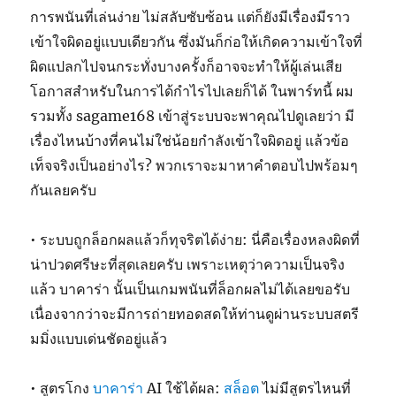
การพนันที่เล่นง่าย ไม่สลับซับซ้อน แต่ก็ยังมีเรื่องมีราว
เข้าใจผิดอยู่แบบเดียวกัน ซึ่งมันก็ก่อให้เกิดความเข้าใจที่
ผิดแปลกไปจนกระทั่งบางครั้งก็อาจจะทำให้ผู้เล่นเสีย
โอกาสสำหรับในการได้กำไรไปเลยก็ได้ ในพาร์ทนี้ ผม
รวมทั้ง sagame168 เข้าสู่ระบบจะพาคุณไปดูเลยว่า มี
เรื่องไหนบ้างที่คนไม่ใช่น้อยกำลังเข้าใจผิดอยู่ แล้วข้อ
เท็จจริงเป็นอย่างไร? พวกเราจะมาหาคำตอบไปพร้อมๆ
กันเลยครับ
• ระบบถูกล็อกผลแล้วก็ทุจริตได้ง่าย: นี่คือเรื่องหลงผิดที่
น่าปวดศรีษะที่สุดเลยครับ เพราะเหตุว่าความเป็นจริง
แล้ว บาคาร่า นั้นเป็นเกมพนันที่ล็อกผลไม่ได้เลยขอรับ
เนื่องจากว่าจะมีการถ่ายทอดสดให้ท่านดูผ่านระบบสตรี
มมิ่งแบบเด่นชัดอยู่แล้ว
• สูตรโกง
บาคาร่า
AI ใช้ได้ผล:
สล็อต
ไม่มีสูตรไหนที่