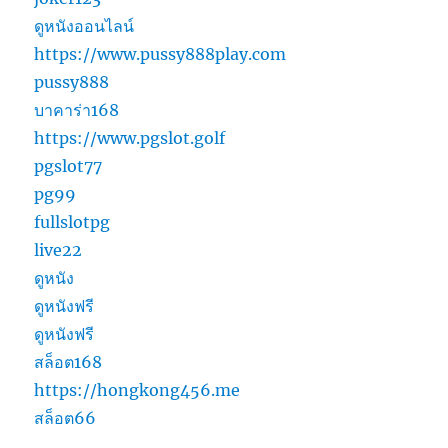
ดูหนังออนไลน์
https://www.pussy888play.com
pussy888
บาคาร่า168
https://www.pgslot.golf
pgslot77
pg99
fullslotpg
live22
ดูหนัง
ดูหนังฟรี
ดูหนังฟรี
สล็อต168
https://hongkong456.me
สล็อต66