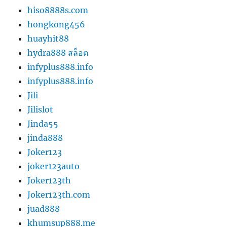
hiso8888s.com
hongkong456
huayhit88
hydra888 สล็อต
infyplus888.info
infyplus888.info
Jili
Jilislot
Jinda55
jinda888
Joker123
joker123auto
Joker123th
Joker123th.com
juad888
khumsup888.me