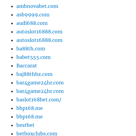
ambnovabet.com
asb9999.com
audi688.com
autoslot16888.com
autoslot16888.com
ba88th.com
babet555.com
Baccarat
baj88thbz.com
bar4game24hr.com
bar4game24hr.com
baslot168bet.com/
bbp168.me
bbp168.me
bestbet
betboxclubs.com