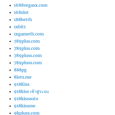
1688vegasx.com
168slot
188betth
1xbit1
1xgameth.com
789plus.com
789plus.com
789pluss.com
789pluss.com
888pg
8lots.me
918Kiss
918kiss เข้าสู่ระบบ
918kissauto
918kissme
9kpluss.com