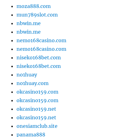
moza888.com
mun789slot.com
nbwin.me
nbwin.me
nemo168casino.com
nemo168casino.com
niseko168bet.com
niseko168bet.com
no1huay
no1huay.com
okcasino159.com
okcasino159.com
okcasino159.net
okcasino159.net
onesiamclub.site
panama888