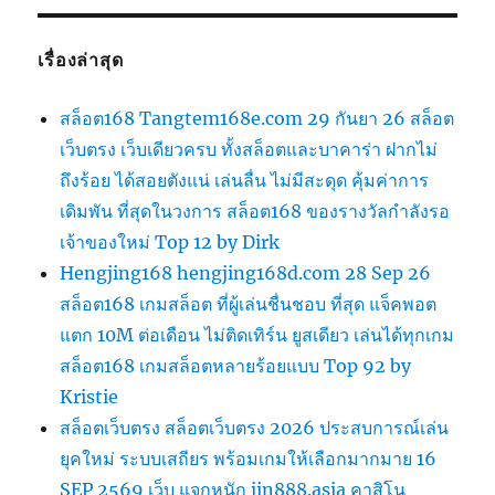
เรื่องล่าสุด
สล็อต168 Tangtem168e.com 29 กันยา 26 สล็อต
เว็บตรง เว็บเดียวครบ ทั้งสล็อตและบาคาร่า ฝากไม่
ถึงร้อย ได้สอยตังแน่ เล่นลื่น ไม่มีสะดุด คุ้มค่าการ
เดิมพัน ที่สุดในวงการ สล็อต168 ของรางวัลกำลังรอ
เจ้าของใหม่ Top 12 by Dirk
Hengjing168 hengjing168d.com 28 Sep 26
สล็อต168 เกมสล็อต ที่ผู้เล่นชื่นชอบ ที่สุด แจ็คพอต
แตก 10M ต่อเดือน ไม่ติดเทิร์น ยูสเดียว เล่นได้ทุกเกม
สล็อต168 เกมสล็อตหลายร้อยแบบ Top 92 by
Kristie
สล็อตเว็บตรง สล็อตเว็บตรง 2026 ประสบการณ์เล่น
ยุคใหม่ ระบบเสถียร พร้อมเกมให้เลือกมากมาย 16
SEP 2569 เว็บ แจกหนัก jin888.asia คาสิโน