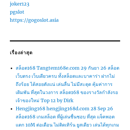
joker123
pgslot
https://gogoslot.asia
เรื่องล่าสุด
สล็อต168 Tangtem168e.com 29 กันยา 26 สล็อต
เว็บตรง เว็บเดียวครบ ทั้งสล็อตและบาคาร่า ฝากไม่
ถึงร้อย ได้สอยตังแน่ เล่นลื่น ไม่มีสะดุด คุ้มค่าการ
เดิมพัน ที่สุดในวงการ สล็อต168 ของรางวัลกำลังรอ
เจ้าของใหม่ Top 12 by Dirk
Hengjing168 hengjing168d.com 28 Sep 26
สล็อต168 เกมสล็อต ที่ผู้เล่นชื่นชอบ ที่สุด แจ็คพอต
แตก 10M ต่อเดือน ไม่ติดเทิร์น ยูสเดียว เล่นได้ทุกเกม