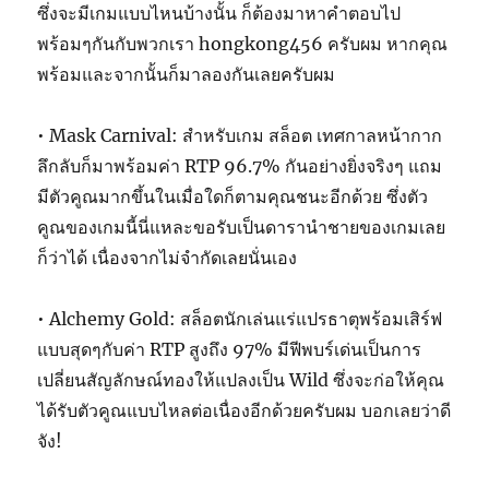
ซึ่งจะมีเกมแบบไหนบ้างนั้น ก็ต้องมาหาคำตอบไป
พร้อมๆกันกับพวกเรา hongkong456 ครับผม หากคุณ
พร้อมและจากนั้นก็มาลองกันเลยครับผม
• Mask Carnival: สำหรับเกม สล็อต เทศกาลหน้ากาก
ลึกลับก็มาพร้อมค่า RTP 96.7% กันอย่างยิ่งจริงๆ แถม
มีตัวคูณมากขึ้นในเมื่อใดก็ตามคุณชนะอีกด้วย ซึ่งตัว
คูณของเกมนี้นี่แหละขอรับเป็นดารานำชายของเกมเลย
ก็ว่าได้ เนื่องจากไม่จำกัดเลยนั่นเอง
• Alchemy Gold: สล็อตนักเล่นแร่แปรธาตุพร้อมเสิร์ฟ
แบบสุดๆกับค่า RTP สูงถึง 97% มีฟีพบร์เด่นเป็นการ
เปลี่ยนสัญลักษณ์ทองให้แปลงเป็น Wild ซึ่งจะก่อให้คุณ
ได้รับตัวคูณแบบไหลต่อเนื่องอีกด้วยครับผม บอกเลยว่าดี
จัง!