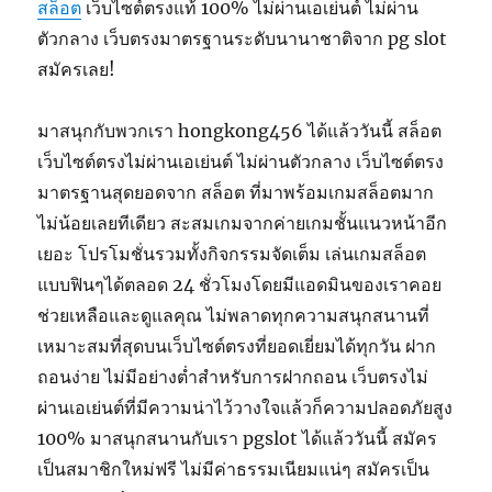
สล็อต
เว็บไซต์ตรงแท้ 100% ไม่ผ่านเอเย่นต์ ไม่ผ่าน
ตัวกลาง เว็บตรงมาตรฐานระดับนานาชาติจาก pg slot
สมัครเลย!
มาสนุกกับพวกเรา hongkong456 ได้แล้ววันนี้ สล็อต
เว็บไซต์ตรงไม่ผ่านเอเย่นต์ ไม่ผ่านตัวกลาง เว็บไซต์ตรง
มาตรฐานสุดยอดจาก สล็อต ที่มาพร้อมเกมสล็อตมาก
ไม่น้อยเลยทีเดียว สะสมเกมจากค่ายเกมชั้นแนวหน้าอีก
เยอะ โปรโมชั่นรวมทั้งกิจกรรมจัดเต็ม เล่นเกมสล็อต
แบบฟินๆได้ตลอด 24 ชั่วโมงโดยมีแอดมินของเราคอย
ช่วยเหลือและดูแลคุณ ไม่พลาดทุกความสนุกสนานที่
เหมาะสมที่สุดบนเว็บไซต์ตรงที่ยอดเยี่ยมได้ทุกวัน ฝาก
ถอนง่าย ไม่มีอย่างต่ำสำหรับการฝากถอน เว็บตรงไม่
ผ่านเอเย่นต์ที่มีความน่าไว้วางใจแล้วก็ความปลอดภัยสูง
100% มาสนุกสนานกับเรา pgslot ได้แล้ววันนี้ สมัคร
เป็นสมาชิกใหม่ฟรี ไม่มีค่าธรรมเนียมแน่ๆ สมัครเป็น