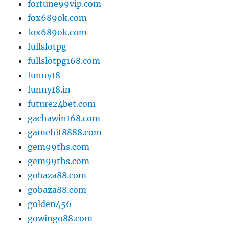
fortune99vip.com
fox689ok.com
fox689ok.com
fullslotpg
fullslotpg168.com
funny18
funny18.in
future24bet.com
gachawin168.com
gamehit8888.com
gem99ths.com
gem99ths.com
gobaza88.com
gobaza88.com
golden456
gowingo88.com