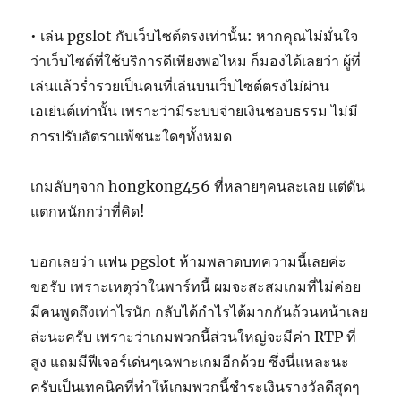
• เล่น pgslot กับเว็บไซต์ตรงเท่านั้น: หากคุณไม่มั่นใจ
ว่าเว็บไซต์ที่ใช้บริการดีเพียงพอไหม ก็มองได้เลยว่า ผู้ที่
เล่นแล้วร่ำรวยเป็นคนที่เล่นบนเว็บไซต์ตรงไม่ผ่าน
เอเย่นต์เท่านั้น เพราะว่ามีระบบจ่ายเงินชอบธรรม ไม่มี
การปรับอัตราแพ้ชนะใดๆทั้งหมด
เกมลับๆจาก hongkong456 ที่หลายๆคนละเลย แต่ดัน
แตกหนักกว่าที่คิด!
บอกเลยว่า แฟน pgslot ห้ามพลาดบทความนี้เลยค่ะ
ขอรับ เพราะเหตุว่าในพาร์ทนี้ ผมจะสะสมเกมที่ไม่ค่อย
มีคนพูดถึงเท่าไรนัก กลับได้กำไรได้มากกันถ้วนหน้าเลย
ล่ะนะครับ เพราะว่าเกมพวกนี้ส่วนใหญ่จะมีค่า RTP ที่
สูง แถมมีฟีเจอร์เด่นๆเฉพาะเกมอีกด้วย ซึ่งนี่แหละนะ
ครับเป็นเทคนิคที่ทำให้เกมพวกนี้ชำระเงินรางวัลดีสุดๆ