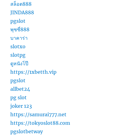
สล็อต888
JINDA888
pgslot
พุซซี่888
บาคาร่า
slotxo
slotpg
ดูหนังโป๊
https://1xbetth.vip
pgslot
allbet24
pg slot
joker 123
https://samurai777.net
https://tokyoslot88.com
pgslotbetway