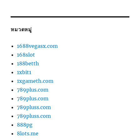
หมวดหมู่
1688vegasx.com
168slot
188betth
1xbit1
1xgameth.com
789plus.com
789plus.com
789pluss.com
789pluss.com
888pg
8lots.me