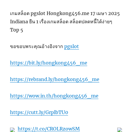
เกมสล็อต pgslot Hongkong456.me 17 เมษา 2025
Indiana ยืน 1 เรื่องเกมสล็อต สล็อตปลดหนี้ได้ง่ายๆ
Top 5
ขอขอบพระคุณอ้างอิงจาก
pgslot
https://bit.ly/hongkong456_me
https://rebrand.ly/hongkong456_me
https://wow.in.th/hongkong456_me
https://cutt.ly/GrplbTU0
https://t.co/CROLRzowSM