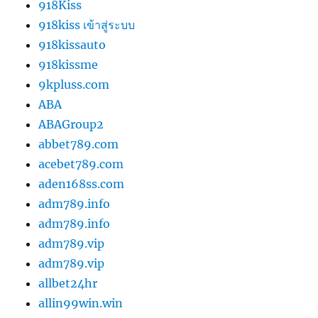
918Kiss
918kiss เข้าสู่ระบบ
918kissauto
918kissme
9kpluss.com
ABA
ABAGroup2
abbet789.com
acebet789.com
aden168ss.com
adm789.info
adm789.info
adm789.vip
adm789.vip
allbet24hr
allin99win.win