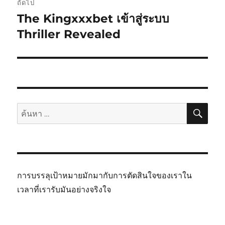
ถัดไป
The Kingxxxbet เข้าสู่ระบบ
เรื่อง
ต่อ
Thriller Revealed
ไป:
ค้นห
ค้นหา:
การบรรลุเป้าหมายมักมากับการตัดสินใจของเราใน
เวลาที่เรารับมันอย่างจริงใจ