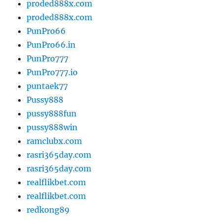
proded888x.com
proded888x.com
PunPro66
PunPro66.in
PunPro777
PunPro777.io
puntaek77
Pussy888
pussy888fun
pussy888win
ramclubx.com
rasri365day.com
rasri365day.com
realflikbet.com
realflikbet.com
redkong89