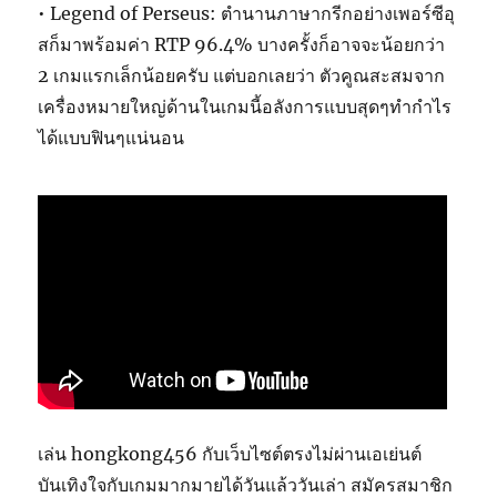
• Legend of Perseus: ตำนานภาษากรีกอย่างเพอร์ซีอุ
สก็มาพร้อมค่า RTP 96.4% บางครั้งก็อาจจะน้อยกว่า
2 เกมแรกเล็กน้อยครับ แต่บอกเลยว่า ตัวคูณสะสมจาก
เครื่องหมายใหญ่ด้านในเกมนี้อลังการแบบสุดๆทำกำไร
ได้แบบฟินๆแน่นอน
เล่น hongkong456 กับเว็บไซต์ตรงไม่ผ่านเอเย่นต์
บันเทิงใจกับเกมมากมายได้วันแล้ววันเล่า สมัครสมาชิก