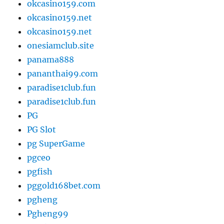
okcasino159.com
okcasino159.net
okcasino159.net
onesiamclub.site
panama888
pananthai99.com
paradise1club.fun
paradise1club.fun
PG
PG Slot
pg SuperGame
pgceo
pgfish
pggold168bet.com
pgheng
Pgheng99