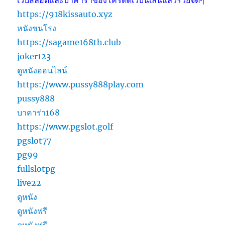
เว็บสล็อตและบาคาร่าของโครตดีเว็บนี้เล่นแล้วรวยจัดๆ
https://918kissauto.xyz
หนังชนโรง
https://sagame168th.club
joker123
ดูหนังออนไลน์
https://www.pussy888play.com
pussy888
บาคาร่า168
https://www.pgslot.golf
pgslot77
pg99
fullslotpg
live22
ดูหนัง
ดูหนังฟรี