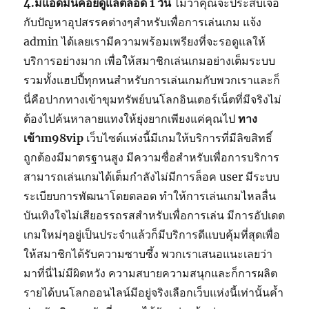
4.มีแอดมินคอยดูแลตลอด 1 วัน
ไม่ว่าคุณจะประสบเจอ
กับปัญหาอุปสรรคต่างๆสำหรับเพื่อการเล่นเกม แจ้ง
admin ได้เลยเรามีความพร้อมเพรียงที่จะรอดูแลให้
บริการอย่างมาก เพื่อให้สมาชิกเล่นเกมอย่างเต็มระบบ
รวมทั้งแฮปปี้ทุกหนสำหรับการเล่นเกมกับพวกเราและก็
นี่คือปากทางเข้าขุมทรัพย์บนโลกอินเตอร์เน็ตที่มีจริงไม่
ต้องไปค้นหาลายแทงให้ยุ่งยากเพียงแค่คุณไป
ทาง
เข้าm98vip
เว็บไซต์แห่งนี้มีเกมให้บริการที่มีลิขสิทธิ์
ถูกต้องมีมาตรฐานสูง มีความซื่อสำหรับเพื่อการบริการ
สามารถเล่นเกมได้เต็มกำลังไม่มีการล็อค user มีระบบ
ระเบียบการพัฒนาโดยตลอด ทำให้การเล่นเกมไหลลื่น
บันเทิงใจไม่เสียอรรถรสสำหรับเพื่อการเล่น มีการอัปเดต
เกมใหม่ๆอยู่เป็นประจำแล้วก็มีบริการดีแบบคุ้มที่สุดเพื่อ
ให้สมาชิกได้รับความซาบซึ้ง พวกเราเสนอแนะเลยว่า
มาที่นี่ไม่มีผิดหวัง ความสบายความสนุกและก็การผลิต
รายได้บนโลกออนไลน์มีอยู่จริงเลือกเว็บแห่งนี้เท่านั้นค้ำ