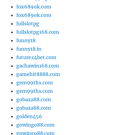
fox689ok.com
fox689ok.com
fullslotpg
fullslotpg168.com
funny18
funny18.in
future24bet.com
gachawin168.com
gamehit8888.com
gem99ths.com
gem99ths.com
gobaza88.com
gobaza88.com
golden456
gowingo88.com
gowingo88.com