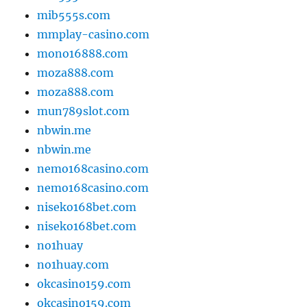
mib555s.com
mmplay-casino.com
mono16888.com
moza888.com
moza888.com
mun789slot.com
nbwin.me
nbwin.me
nemo168casino.com
nemo168casino.com
niseko168bet.com
niseko168bet.com
no1huay
no1huay.com
okcasino159.com
okcasino159.com