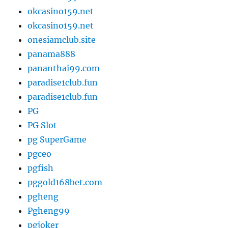
okcasino159.net
okcasino159.net
onesiamclub.site
panama888
pananthai99.com
paradise1club.fun
paradise1club.fun
PG
PG Slot
pg SuperGame
pgceo
pgfish
pggold168bet.com
pgheng
Pgheng99
pgjoker