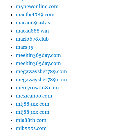
m4newonline.com
mac1bet789.com
macau69 สมัคร
macau888.win
mario678.club
mars95
meekin365day.com
meekin365day.com
megawaysbet789.com
megawaysbet789.com
mercyrosa168.com
mexicanoo.com
mfj889xx.com
mfj889xx.com
mia88th.com
mib555s.com