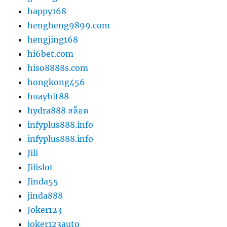
happy168
hengheng9899.com
hengjing168
hi6bet.com
hiso8888s.com
hongkong456
huayhit88
hydra888 สล็อต
infyplus888.info
infyplus888.info
Jili
Jilislot
Jinda55
jinda888
Joker123
joker123auto