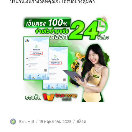
ประกันเงินรางวัลที่คุณจะได้รับอย่างคุ้มค่า
ผู้
เขียน
หมวด
Eric Hill
15 พฤษภาคม 2025
สล็อต
เขียน
เมื่อ
หมู่