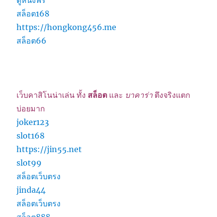
ดูหนังฟรี
สล็อต168
https://hongkong456.me
สล็อต66
เว็บคาสิโนน่าเล่น ทั้ง
สล็อต
และ
บาคาร่า
ตึงจริงแตก
บ่อยมาก
joker123
slot168
https://jin55.net
slot99
สล็อตเว็บตรง
jinda44
สล็อตเว็บตรง