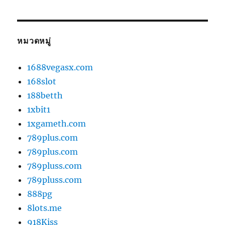
หมวดหมู่
1688vegasx.com
168slot
188betth
1xbit1
1xgameth.com
789plus.com
789plus.com
789pluss.com
789pluss.com
888pg
8lots.me
918Kiss