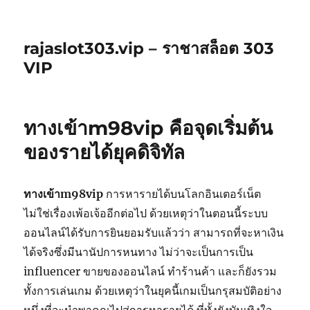
rajaslot303.vip – ราชาสล็อต 303
VIP
ทางเข้าm98vip คือจุดเริ่มต้น
ของรายได้ยุคดิจิทัล
ทางเข้าm98vip
การหารายได้บนโลกอินเตอร์เน็ต
ไม่ใช่เรื่องเพ้อเจ้ออีกต่อไป ด้วยเหตุว่าในตอนนี้ระบบ
ออนไลน์ได้รับการยินยอมรับแล้วว่า สามารถที่จะหาเงิน
ได้จริงซึ่งมีนานัปการหนทาง ไม่ว่าจะเป็นการเป็น
influencer ขายของออนไลน์ ทำร้านค้า และก็ยังรวม
ทั้งการเล่นเกม ด้วยเหตุว่าในยุคนี้เกมเป็นกรุสมบัติอย่าง