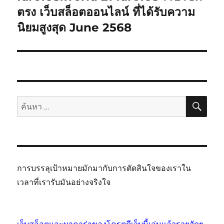
ตรง เว็บสล็อตออนไลน์ ที่ได้รับความ
นิยมสูงสุด June 2568
ค้นห
ค้นหา:
การบรรลุเป้าหมายมักมากับการตัดสินใจของเราใน
เวลาที่เรารับมันอย่างจริงใจ