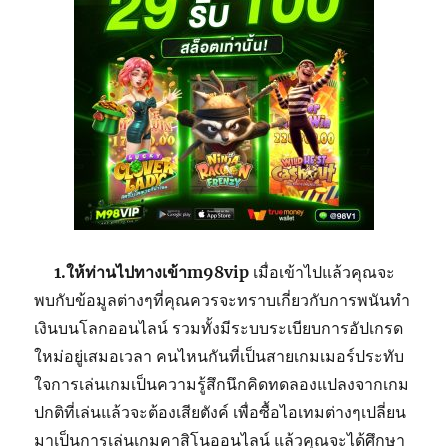
1.ให้ท่านไปทางเข้าm98vip
เมื่อเข้าไปแล้วคุณจะ
พบกับข้อมูลต่างๆที่คุณควรจะทราบเกี่ยวกับการพนันทำ
เงินบนโลกออนไลน์ รวมทั้งมีระบบระเบียบการอัปเกรด
ใหม่อยู่เสมอเวลา คนไหนกันที่เป็นสายเกมเมอร์ประทับ
ใจการเล่นเกมเป็นความรู้สึกนึกคิดทดลองแปลงจากเกม
ปกติที่เล่นแล้วจะต้องเสียตังค์ เพื่อซื้อไอเทมต่างๆเปลี่ยน
มาเป็นการเล่นเกมคาสิโนออนไลน์ แล้วคุณจะได้ศึกษา